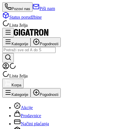
Piši nam
Pozovi nas
Status porudžbine
Lista želja
Kategorije
Pogodnosti
Lista želja
Korpa
Kategorije
Pogodnosti
Akcije
Prodavnice
Načini plaćanja