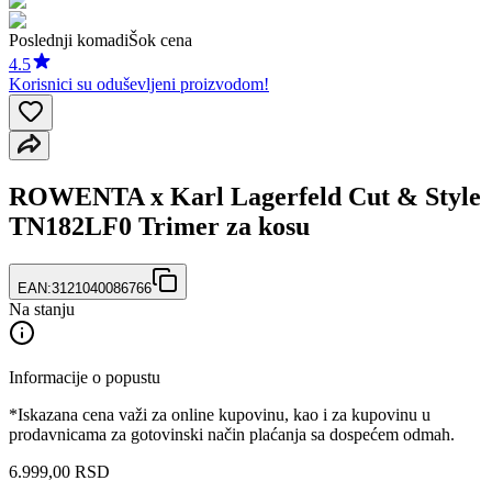
Poslednji komadi
Šok cena
4.5
Korisnici su oduševljeni proizvodom!
ROWENTA x Karl Lagerfeld Cut & Style
TN182LF0 Trimer za kosu
EAN:
3121040086766
Na stanju
Informacije o popustu
*Iskazana cena važi za online kupovinu, kao i za kupovinu u
prodavnicama za gotovinski način plaćanja sa dospećem odmah.
6.999,00 RSD