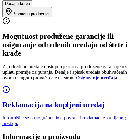
Dodaj u korpu
Pronađi u prodavnici
Mogućnost produžene garancije ili
osiguranje određenih uređaja od štete i
krađe
Za određene uređaje dostupna je opcija produžene garancije uz
uplatu premije osiguranja. Detalje i spisak uređaja obuhvaćenih
ovom uslugom pronaći ćete na strani
Osiguranje uređaja
.
Reklamacija na kupljeni uređaj
Informišite se o mogućnostima povrata i reklamacije kupljenog
uređaja.
Informacije o proizvodu