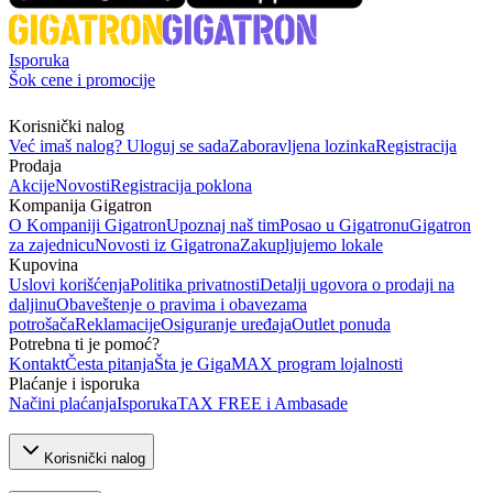
Isporuka
Šok cene i promocije
Korisnički nalog
Već imaš nalog? Uloguj se sada
Zaboravljena lozinka
Registracija
Prodaja
Akcije
Novosti
Registracija poklona
Kompanija Gigatron
O Kompaniji Gigatron
Upoznaj naš tim
Posao u Gigatronu
Gigatron
za zajednicu
Novosti iz Gigatrona
Zakupljujemo lokale
Kupovina
Uslovi korišćenja
Politika privatnosti
Detalji ugovora o prodaji na
daljinu
Obaveštenje o pravima i obavezama
potrošača
Reklamacije
Osiguranje uređaja
Outlet ponuda
Potrebna ti je pomoć?
Kontakt
Česta pitanja
Šta je GigaMAX program lojalnosti
Plaćanje i isporuka
Načini plaćanja
Isporuka
TAX FREE i Ambasade
Korisnički nalog