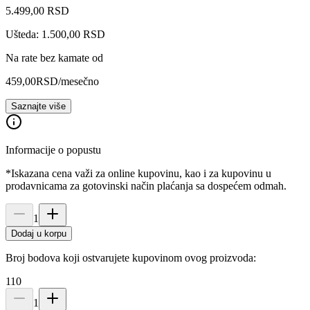
5.499
,
00
RSD
Ušteda: 1.500,00 RSD
Na rate bez kamate od
459,00
RSD
/mesečno
Saznajte više
Informacije o popustu
*Iskazana cena važi za online kupovinu, kao i za kupovinu u
prodavnicama za gotovinski način plaćanja sa dospećem odmah.
1
Dodaj u korpu
Broj bodova koji ostvarujete kupovinom ovog proizvoda:
110
1