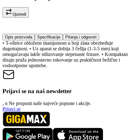
Uporedi
Opis proizvoda
Specifikacije
Pitanja i odgovori
• T-oštrice obložene titanijumom u boji zlata obezbeđuje
dugotrajnost. • Uz aparat se dobija 3 češlja (1-3-5 mm) koji
omogućavaju lakše stilizovanje stepenaste frizure. • Kompaktan
dizajn pruža jednostavno rukovanje uz praktičnost bežične i
vodootporne upotrebe.
Prijavi se na naš newsletter
, n
N
e propusti naše najveće popuste i akcije.
Prijavi se