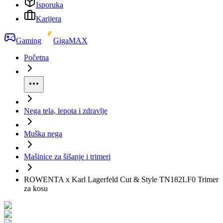
Isporuka
Karijera
Gaming
GigaMAX
Početna
Nega tela, lepota i zdravlje
Muška nega
Mašinice za šišanje i trimeri
ROWENTA x Karl Lagerfeld Cut & Style TN182LF0 Trimer
za kosu