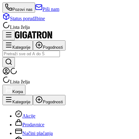
Piši nam
Pozovi nas
Status porudžbine
Lista želja
Kategorije
Pogodnosti
Lista želja
Korpa
Kategorije
Pogodnosti
Akcije
Prodavnice
Načini plaćanja