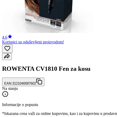
4.6
Korisnici su oduševljeni proizvodom!
ROWENTA CV1810 Fen za kosu
EAN:
3121040087602
Na stanju
Informacije o popustu
*Iskazana cena važi za online kupovinu, kao i za kupovinu u prodav