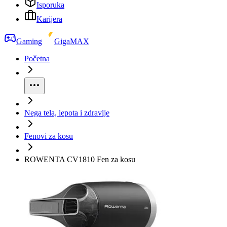
Isporuka
Karijera
Gaming
GigaMAX
Početna
Nega tela, lepota i zdravlje
Fenovi za kosu
ROWENTA CV1810 Fen za kosu