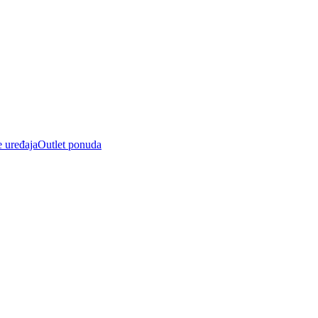
e uređaja
Outlet ponuda