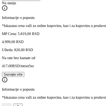
Na stanju
Informacije o popustu
*Iskazana cena važi za online kupovinu, kao i za kupovinu u prodav
MP Cena: 5.819,00 RSD
4.999
,
00
RSD
Ušteda: 820,00 RSD
Na rate bez kamate od
417,00
RSD
/mesečno
Saznajte više
Informacije o popustu
*Iskazana cena važi za online kupovinu, kao i za kupovinu u prodav