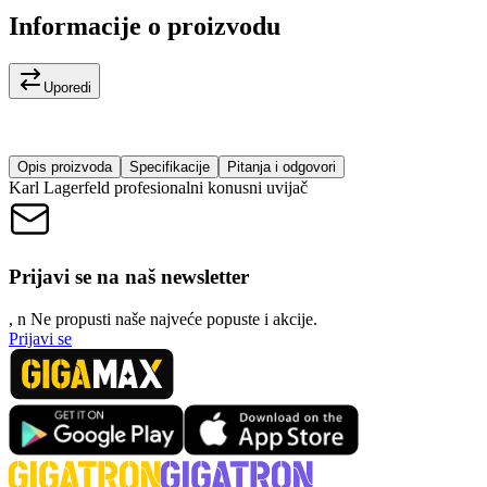
Informacije o proizvodu
Uporedi
Opis proizvoda
Specifikacije
Pitanja i odgovori
Karl Lagerfeld profesionalni konusni uvijač
Prijavi se na naš newsletter
, n
N
e propusti naše najveće popuste i akcije.
Prijavi se