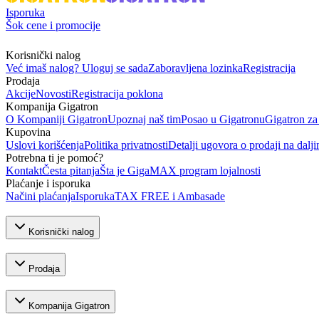
Isporuka
Šok cene i promocije
Korisnički nalog
Već imaš nalog? Uloguj se sada
Zaboravljena lozinka
Registracija
Prodaja
Akcije
Novosti
Registracija poklona
Kompanija Gigatron
O Kompaniji Gigatron
Upoznaj naš tim
Posao u Gigatronu
Gigatron za
Kupovina
Uslovi korišćenja
Politika privatnosti
Detalji ugovora o prodaji na dalji
Potrebna ti je pomoć?
Kontakt
Česta pitanja
Šta je GigaMAX program lojalnosti
Plaćanje i isporuka
Načini plaćanja
Isporuka
TAX FREE i Ambasade
Korisnički nalog
Prodaja
Kompanija Gigatron