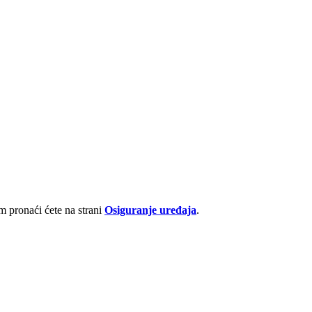
 pronaći ćete na strani
Osiguranje uređaja
.