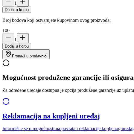
1
Dodaj u korpu
Broj bodova koji ostvarujete kupovinom ovog proizvoda:
100
1
Dodaj u korpu
Pronađi u prodavnici
Mogućnost produžene garancije ili osigura
Za određene uređaje dostupna je opcija produžene garancije uz uplatu
Reklamacija na kupljeni uređaj
Informišite se o mogućnostima povrata i reklamacije kupljenog uređaj