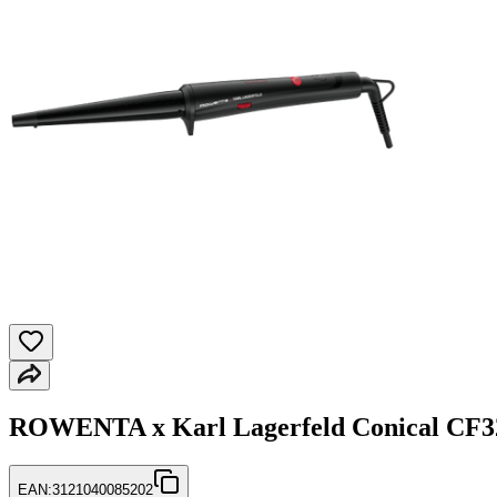
ROWENTA x Karl Lagerfeld Conical CF32
EAN:
3121040085202