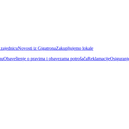
 zajednicu
Novosti iz Gigatrona
Zakupljujemo lokale
nu
Obaveštenje o pravima i obavezama potrošača
Reklamacije
Osiguranj