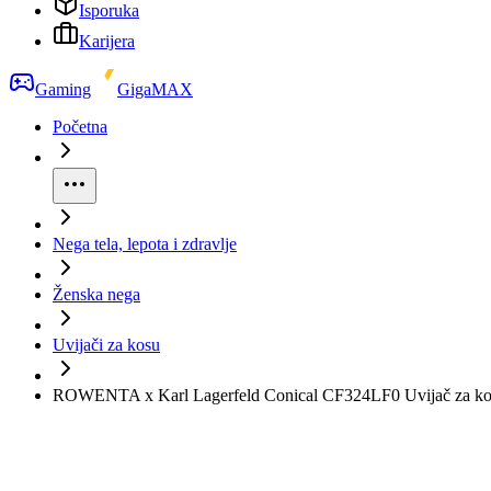
Isporuka
Karijera
Gaming
GigaMAX
Početna
Nega tela, lepota i zdravlje
Ženska nega
Uvijači za kosu
ROWENTA x Karl Lagerfeld Conical CF324LF0 Uvijač za k