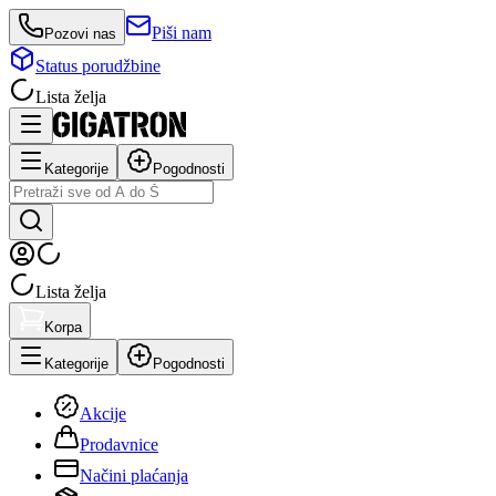
Piši nam
Pozovi nas
Status porudžbine
Lista želja
Kategorije
Pogodnosti
Lista želja
Korpa
Kategorije
Pogodnosti
Akcije
Prodavnice
Načini plaćanja