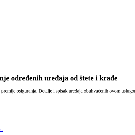
nje određenih uređaja od štete i krađe
 premije osiguranja. Detalje i spisak uređaja obuhvaćenih ovom uslugom
a.