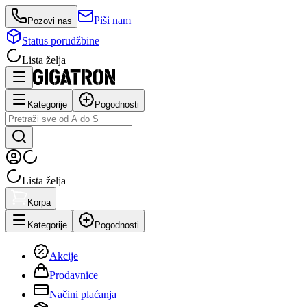
Piši nam
Pozovi nas
Status porudžbine
Lista želja
Kategorije
Pogodnosti
Lista želja
Korpa
Kategorije
Pogodnosti
Akcije
Prodavnice
Načini plaćanja