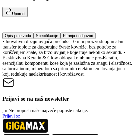
Uporedi
Opis proizvoda
Specifikacije
Pitanja i odgovori
• Inovativni dizajn uvijača prečnika 10 mm proizvodi optimalan
transfer toplote za dugotrajne čvrste kovrdže, bez potrebe za
korišćenjem šnale, za brzo uvijanje koje traje nekoliko sekundi. •
Ekskluzivna Keratin & Glow obloga kombinuje pro-Keratin,
esencijalnu komponentu kose koja je zaslužna za snagu i elastičnost,
sa turmalinom, mineralom sa prirodnim efektom emitovanja jona
koji redukuje naelektrisanost i kovrdžavost.
Prijavi se na naš newsletter
, n
N
e propusti naše najveće popuste i akcije.
Prijavi se