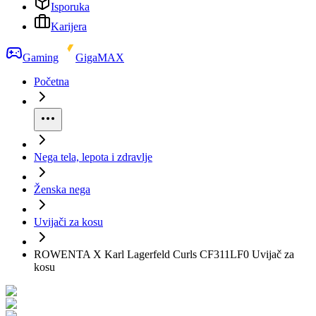
Isporuka
Karijera
Gaming
GigaMAX
Početna
Nega tela, lepota i zdravlje
Ženska nega
Uvijači za kosu
ROWENTA X Karl Lagerfeld Curls CF311LF0 Uvijač za
kosu