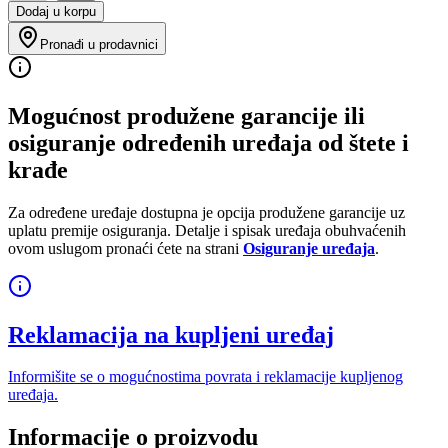
Dodaj u korpu
Pronađi u prodavnici
Mogućnost produžene garancije ili
osiguranje određenih uređaja od štete i
krađe
Za određene uređaje dostupna je opcija produžene garancije uz
uplatu premije osiguranja. Detalje i spisak uređaja obuhvaćenih
ovom uslugom pronaći ćete na strani
Osiguranje uređaja
.
Reklamacija na kupljeni uređaj
Informišite se o mogućnostima povrata i reklamacije kupljenog
uređaja.
Informacije o proizvodu