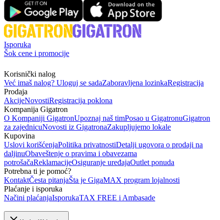
Isporuka
Šok cene i promocije
Korisnički nalog
Već imaš nalog? Uloguj se sada
Zaboravljena lozinka
Registracija
Prodaja
Akcije
Novosti
Registracija poklona
Kompanija Gigatron
O Kompaniji Gigatron
Upoznaj naš tim
Posao u Gigatronu
Gigatron
za zajednicu
Novosti iz Gigatrona
Zakupljujemo lokale
Kupovina
Uslovi korišćenja
Politika privatnosti
Detalji ugovora o prodaji na
daljinu
Obaveštenje o pravima i obavezama
potrošača
Reklamacije
Osiguranje uređaja
Outlet ponuda
Potrebna ti je pomoć?
Kontakt
Česta pitanja
Šta je GigaMAX program lojalnosti
Plaćanje i isporuka
Načini plaćanja
Isporuka
TAX FREE i Ambasade