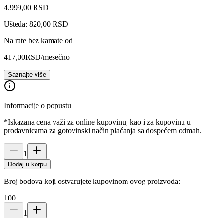
4.999
,
00
RSD
Ušteda: 820,00 RSD
Na rate bez kamate od
417,00
RSD
/mesečno
Saznajte više
Informacije o popustu
*Iskazana cena važi za online kupovinu, kao i za kupovinu u
prodavnicama za gotovinski način plaćanja sa dospećem odmah.
1
Dodaj u korpu
Broj bodova koji ostvarujete kupovinom ovog proizvoda:
100
1