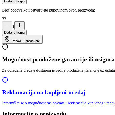
Dodaj u korpu
Broj bodova koji ostvarujete kupovinom ovog proizvoda:
32
1
Dodaj u korpu
Pronađi u prodavnici
Mogućnost produžene garancije ili osigura
Za određene uređaje dostupna je opcija produžene garancije uz uplatu
Reklamacija na kupljeni uređaj
Informišite se o mogućnostima povrata i reklamacije kupljenog uređaj
Informacije o proizvodu