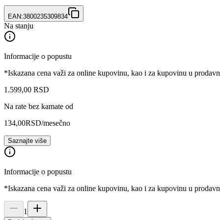
EAN:
3800235309834
Na stanju
Informacije o popustu
*Iskazana cena važi za online kupovinu, kao i za kupovinu u prodav
1.599
,
00
RSD
Na rate bez kamate od
134,00
RSD
/mesečno
Saznajte više
Informacije o popustu
*Iskazana cena važi za online kupovinu, kao i za kupovinu u prodav
1