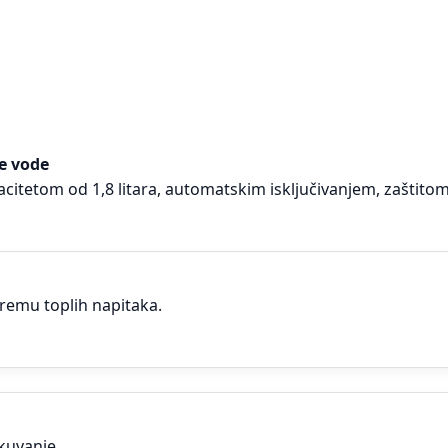
je vode
citetom od 1,8 litara, automatskim isključivanjem, zaštito
premu toplih napitaka.
 kuvanje.