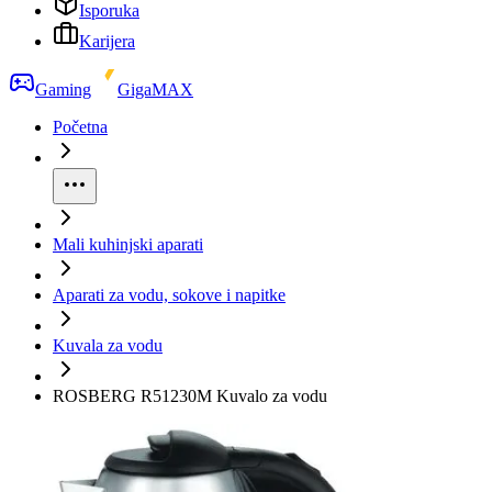
Isporuka
Karijera
Gaming
GigaMAX
Početna
Mali kuhinjski aparati
Aparati za vodu, sokove i napitke
Kuvala za vodu
ROSBERG R51230M Kuvalo za vodu