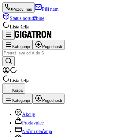
Piši nam
Pozovi nas
Status porudžbine
Lista želja
Kategorije
Pogodnosti
Lista želja
Korpa
Kategorije
Pogodnosti
Akcije
Prodavnice
Načini plaćanja