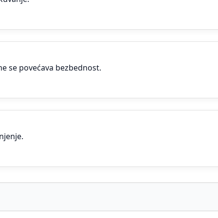
ime se povećava bezbednost.
njenje.