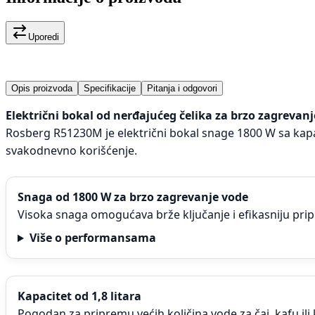
Uporedi
Opis proizvoda
Specifikacije
Pitanja i odgovori
Električni bokal od nerđajućeg čelika za brzo zagrevan
Rosberg R51230M je električni bokal snage 1800 W sa kapa
svakodnevno korišćenje.
Snaga od 1800 W za brzo zagrevanje vode
Visoka snaga omogućava brže ključanje i efikasniju pri
Više o performansama
Kapacitet od 1,8 litara
Pogodan za pripremu većih količina vode za čaj, kafu ili