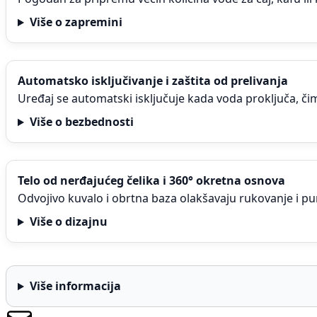
Više o zapremini
Automatsko isključivanje i zaštita od prelivanja
Uređaj se automatski isključuje kada voda proključa, č
Više o bezbednosti
Telo od nerđajućeg čelika i 360° okretna osnova
Odvojivo kuvalo i obrtna baza olakšavaju rukovanje i pu
Više o dizajnu
Više informacija