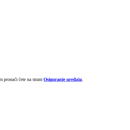
 pronaći ćete na strani
Osiguranje uređaja
.