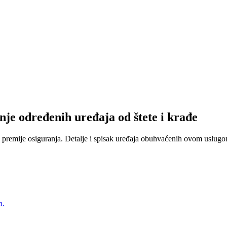
nje određenih uređaja od štete i krađe
 premije osiguranja. Detalje i spisak uređaja obuhvaćenih ovom uslugom
a.