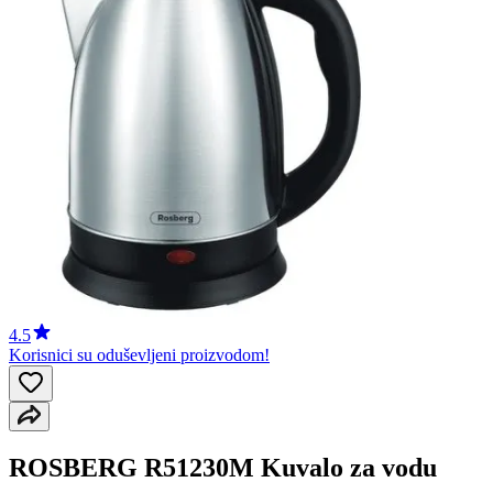
4.5
Korisnici su oduševljeni proizvodom!
ROSBERG R51230M Kuvalo za vodu