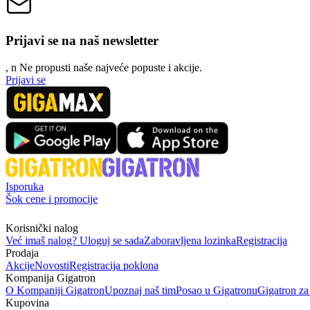
Prijavi se na naš newsletter
, n
N
e propusti naše najveće popuste i akcije.
Prijavi se
Isporuka
Šok cene i promocije
Korisnički nalog
Već imaš nalog? Uloguj se sada
Zaboravljena lozinka
Registracija
Prodaja
Akcije
Novosti
Registracija poklona
Kompanija Gigatron
O Kompaniji Gigatron
Upoznaj naš tim
Posao u Gigatronu
Gigatron za
Kupovina