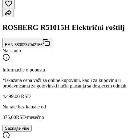
ROSBERG R51015H Električni roštilj
EAN:
3800237042166
Na stanju
Informacije o popustu
*Iskazana cena važi za online kupovinu, kao i za kupovinu u
prodavnicama za gotovinski način plaćanja sa dospećem odmah.
4.499
,
00
RSD
Na rate bez kamate od
375,00
RSD
/mesečno
Saznajte više