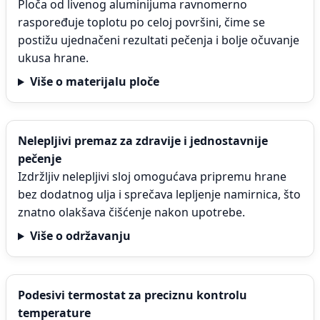
Ploča od livenog aluminijuma ravnomerno
raspoređuje toplotu po celoj površini, čime se
postižu ujednačeni rezultati pečenja i bolje očuvanje
ukusa hrane.
Više o materijalu ploče
Nelepljivi premaz za zdravije i jednostavnije
pečenje
Izdržljiv nelepljivi sloj omogućava pripremu hrane
bez dodatnog ulja i sprečava lepljenje namirnica, što
znatno olakšava čišćenje nakon upotrebe.
Više o održavanju
Podesivi termostat za preciznu kontrolu
temperature