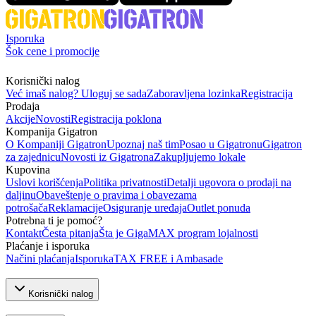
Isporuka
Šok cene i promocije
Korisnički nalog
Već imaš nalog? Uloguj se sada
Zaboravljena lozinka
Registracija
Prodaja
Akcije
Novosti
Registracija poklona
Kompanija Gigatron
O Kompaniji Gigatron
Upoznaj naš tim
Posao u Gigatronu
Gigatron
za zajednicu
Novosti iz Gigatrona
Zakupljujemo lokale
Kupovina
Uslovi korišćenja
Politika privatnosti
Detalji ugovora o prodaji na
daljinu
Obaveštenje o pravima i obavezama
potrošača
Reklamacije
Osiguranje uređaja
Outlet ponuda
Potrebna ti je pomoć?
Kontakt
Česta pitanja
Šta je GigaMAX program lojalnosti
Plaćanje i isporuka
Načini plaćanja
Isporuka
TAX FREE i Ambasade
Korisnički nalog