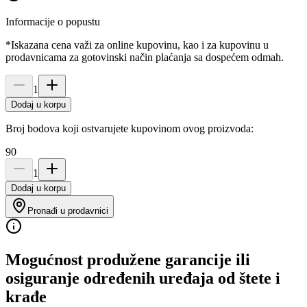
Informacije o popustu
*Iskazana cena važi za online kupovinu, kao i za kupovinu u
prodavnicama za gotovinski način plaćanja sa dospećem odmah.
1
Dodaj u korpu
Broj bodova koji ostvarujete kupovinom ovog proizvoda:
90
1
Dodaj u korpu
Pronađi u prodavnici
Mogućnost produžene garancije ili
osiguranje određenih uređaja od štete i
krađe