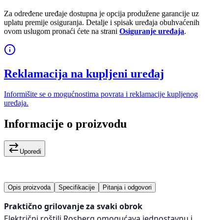
Za određene uređaje dostupna je opcija produžene garancije uz
uplatu premije osiguranja. Detalje i spisak uređaja obuhvaćenih
ovom uslugom pronaći ćete na strani
Osiguranje uređaja
.
Reklamacija na kupljeni uređaj
Informišite se o mogućnostima povrata i reklamacije kupljenog
uređaja.
Informacije o proizvodu
Uporedi
Opis proizvoda
Specifikacije
Pitanja i odgovori
Praktično grilovanje za svaki obrok
Električni roštilj Rosberg omogućava jednostavnu i