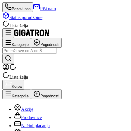
Piši nam
Pozovi nas
Status porudžbine
Lista želja
Kategorije
Pogodnosti
Lista želja
Korpa
Kategorije
Pogodnosti
Akcije
Prodavnice
Načini plaćanja