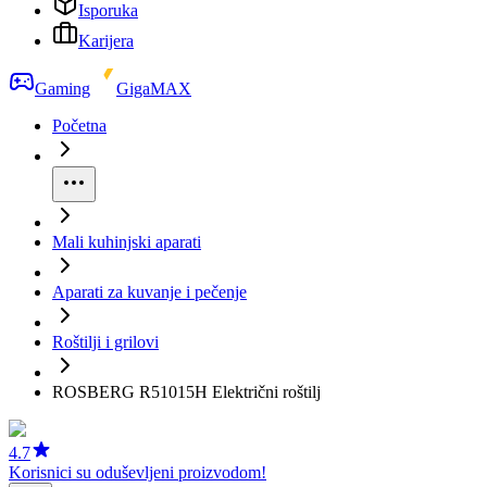
Isporuka
Karijera
Gaming
GigaMAX
Početna
Mali kuhinjski aparati
Aparati za kuvanje i pečenje
Roštilji i grilovi
ROSBERG R51015H Električni roštilj
4.7
Korisnici su oduševljeni proizvodom!