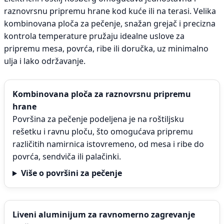
raznovrsnu pripremu hrane kod kuće ili na terasi. Velika
kombinovana ploča za pečenje, snažan grejač i precizna
kontrola temperature pružaju idealne uslove za
pripremu mesa, povrća, ribe ili doručka, uz minimalno
ulja i lako održavanje.
Kombinovana ploča za raznovrsnu pripremu
hrane
Površina za pečenje podeljena je na roštiljsku
rešetku i ravnu ploču, što omogućava pripremu
različitih namirnica istovremeno, od mesa i ribe do
povrća, sendviča ili palačinki.
Više o površini za pečenje
Liveni aluminijum za ravnomerno zagrevanje