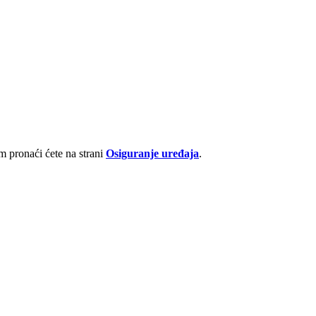
 pronaći ćete na strani
Osiguranje uređaja
.