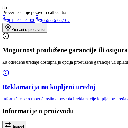
86
Proverite stanje pozivom call centra
011 44 14 000
066 6 67 67 67
Pronađi u prodavnici
Mogućnost produžene garancije ili osigura
Za određene uređaje dostupna je opcija produžene garancije uz uplatu
Reklamacija na kupljeni uređaj
Informišite se o mogućnostima povrata i reklamacije kupljenog uređaj
Informacije o proizvodu
Uporedi