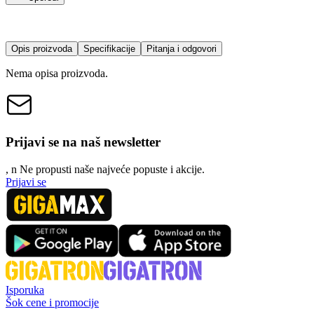
Opis proizvoda
Specifikacije
Pitanja i odgovori
Nema opisa proizvoda.
Prijavi se na naš newsletter
, n
N
e propusti naše najveće popuste i akcije.
Prijavi se
Isporuka
Šok cene i promocije