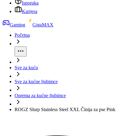
Isporuka
Karijera
Gaming
GigaMAX
Početna
Sve za kuću
Sve za kućne ljubimce
Oprema za kućne ljubimce
ROGZ Slurp Stainless Steel XXL Činija za pse Pink