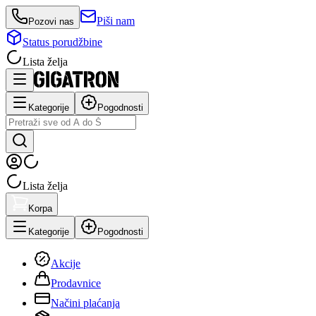
Piši nam
Pozovi nas
Status porudžbine
Lista želja
Kategorije
Pogodnosti
Lista želja
Korpa
Kategorije
Pogodnosti
Akcije
Prodavnice
Načini plaćanja