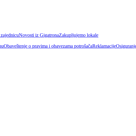
 zajednicu
Novosti iz Gigatrona
Zakupljujemo lokale
nu
Obaveštenje o pravima i obavezama potrošača
Reklamacije
Osiguranj