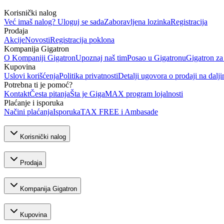
Korisnički nalog
Već imaš nalog? Uloguj se sada
Zaboravljena lozinka
Registracija
Prodaja
Akcije
Novosti
Registracija poklona
Kompanija Gigatron
O Kompaniji Gigatron
Upoznaj naš tim
Posao u Gigatronu
Gigatron za
Kupovina
Uslovi korišćenja
Politika privatnosti
Detalji ugovora o prodaji na dalji
Potrebna ti je pomoć?
Kontakt
Česta pitanja
Šta je GigaMAX program lojalnosti
Plaćanje i isporuka
Načini plaćanja
Isporuka
TAX FREE i Ambasade
Korisnički nalog
Prodaja
Kompanija Gigatron
Kupovina