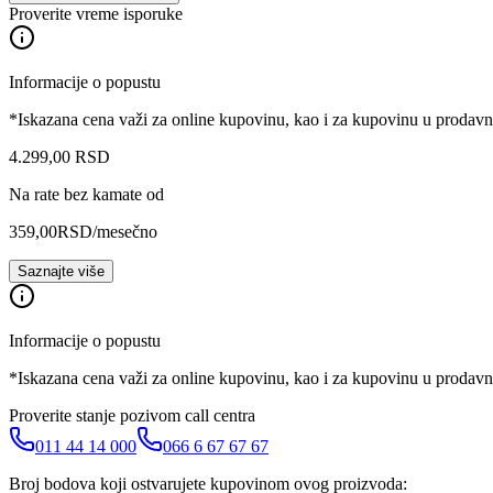
Proverite vreme isporuke
Informacije o popustu
*Iskazana cena važi za online kupovinu, kao i za kupovinu u prodav
4.299
,
00
RSD
Na rate bez kamate od
359,00
RSD
/mesečno
Saznajte više
Informacije o popustu
*Iskazana cena važi za online kupovinu, kao i za kupovinu u prodav
Proverite stanje pozivom call centra
011 44 14 000
066 6 67 67 67
Broj bodova koji ostvarujete kupovinom ovog proizvoda: