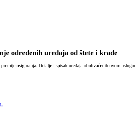
nje određenih uređaja od štete i krađe
 premije osiguranja. Detalje i spisak uređaja obuhvaćenih ovom uslugom
a.