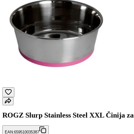
ROGZ Slurp Stainless Steel XXL Činija za
EAN:
659510035387