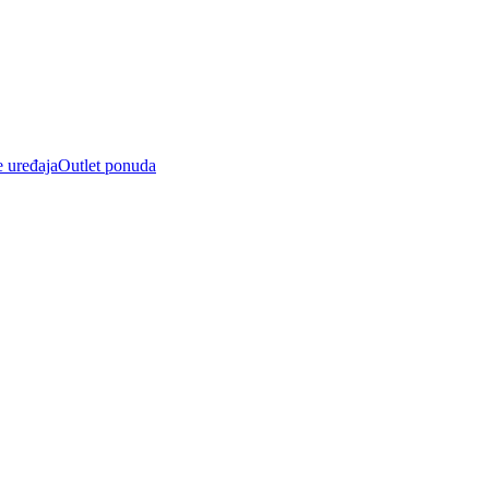
e uređaja
Outlet ponuda