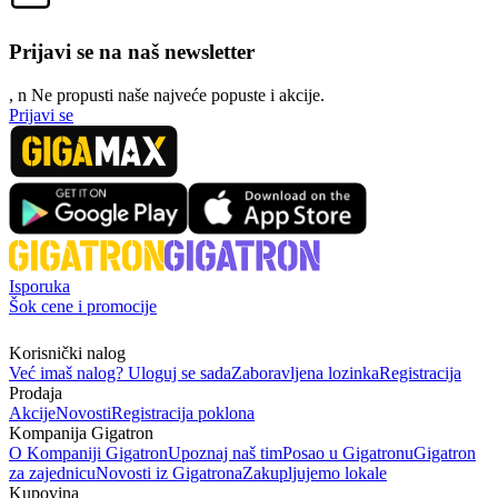
Prijavi se na naš newsletter
, n
N
e propusti naše najveće popuste i akcije.
Prijavi se
Isporuka
Šok cene i promocije
Korisnički nalog
Već imaš nalog? Uloguj se sada
Zaboravljena lozinka
Registracija
Prodaja
Akcije
Novosti
Registracija poklona
Kompanija Gigatron
O Kompaniji Gigatron
Upoznaj naš tim
Posao u Gigatronu
Gigatron
za zajednicu
Novosti iz Gigatrona
Zakupljujemo lokale
Kupovina