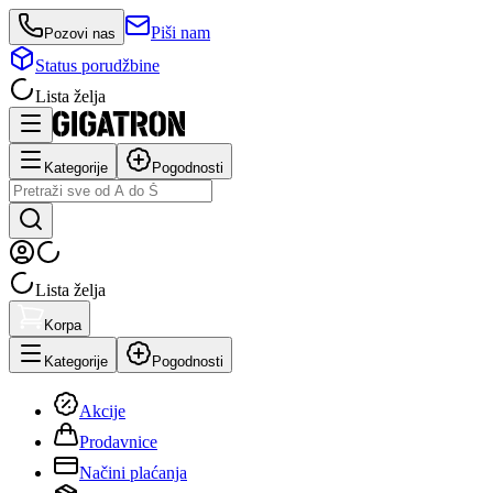
Piši nam
Pozovi nas
Status porudžbine
Lista želja
Kategorije
Pogodnosti
Lista želja
Korpa
Kategorije
Pogodnosti
Akcije
Prodavnice
Načini plaćanja