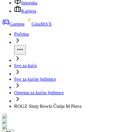
Isporuka
Karijera
Gaming
GigaMAX
Početna
Sve za kuću
Sve za kućne ljubimce
Oprema za kućne ljubimce
ROGZ Slurp Bowlz Činija M Plava