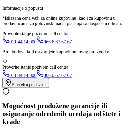
Informacije o popustu
*Iskazana cena važi za online kupovinu, kao i za kupovinu u
prodavnicama za gotovinski način plaćanja sa dospećem odmah.
Proverite stanje pozivom call centra
011 44 14 000
066 6 67 67 67
Broj bodova koji ostvarujete kupovinom ovog proizvoda:
52
Proverite stanje pozivom call centra
011 44 14 000
066 6 67 67 67
Pronađi u prodavnici
Mogućnost produžene garancije ili
osiguranje određenih uređaja od štete i
krađe