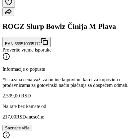
ROGZ Slurp Bowlz Činija M Plava
EAN:
659510035172
Proverite vreme isporuke
Informacije o popustu
*Iskazana cena važi za online kupovinu, kao i za kupovinu u
prodavnicama za gotovinski način plaćanja sa dospećem odmah.
2.599
,
00
RSD
Na rate bez kamate od
217,00
RSD
/mesečno
Saznajte više