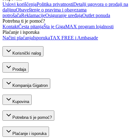
Uslovi korišćenja
Politika privatnosti
Detalji ugovora o prodaji na
daljinu
Obaveštenje o pravima i obavezama
potrošača
Reklamacije
Osiguranje uređaja
Outlet ponuda
Potrebna ti je pomoć?
Kontakt
Česta pitanja
Šta je GigaMAX program lojalnosti
Plaćanje i isporuka
Načini plaćanja
Isporuka
TAX FREE i Ambasade
Korisnički nalog
Prodaja
Kompanija Gigatron
Kupovina
Potrebna ti je pomoć?
Plaćanje i isporuka