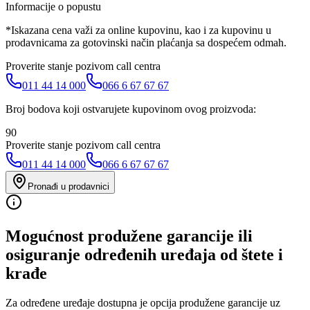
Informacije o popustu
*Iskazana cena važi za online kupovinu, kao i za kupovinu u
prodavnicama za gotovinski način plaćanja sa dospećem odmah.
Proverite stanje pozivom call centra
011 44 14 000
066 6 67 67 67
Broj bodova koji ostvarujete kupovinom ovog proizvoda:
90
Proverite stanje pozivom call centra
011 44 14 000
066 6 67 67 67
Pronađi u prodavnici
Mogućnost produžene garancije ili
osiguranje određenih uređaja od štete i
krađe
Za određene uređaje dostupna je opcija produžene garancije uz