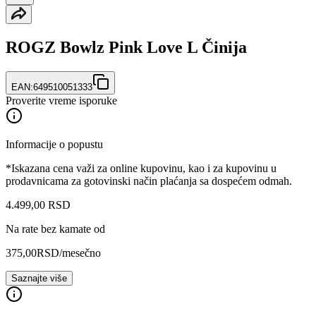
ROGZ Bowlz Pink Love L Činija
EAN:
649510051333
Proverite vreme isporuke
Informacije o popustu
*Iskazana cena važi za online kupovinu, kao i za kupovinu u
prodavnicama za gotovinski način plaćanja sa dospećem odmah.
4.499
,
00
RSD
Na rate bez kamate od
375,00
RSD
/mesečno
Saznajte više