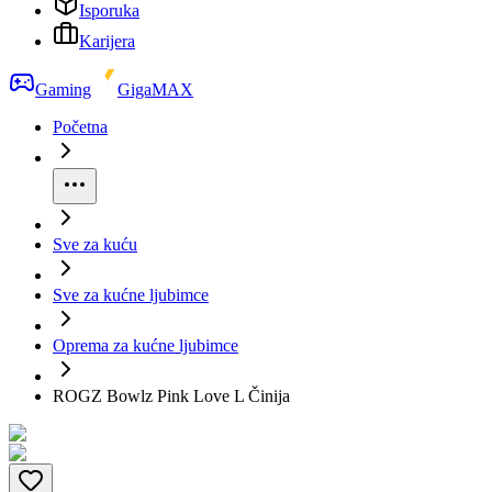
Isporuka
Karijera
Gaming
GigaMAX
Početna
Sve za kuću
Sve za kućne ljubimce
Oprema za kućne ljubimce
ROGZ Bowlz Pink Love L Činija