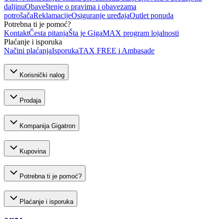
daljinu
Obaveštenje o pravima i obavezama
potrošača
Reklamacije
Osiguranje uređaja
Outlet ponuda
Potrebna ti je pomoć?
Kontakt
Česta pitanja
Šta je GigaMAX program lojalnosti
Plaćanje i isporuka
Načini plaćanja
Isporuka
TAX FREE i Ambasade
Korisnički nalog
Prodaja
Kompanija Gigatron
Kupovina
Potrebna ti je pomoć?
Plaćanje i isporuka