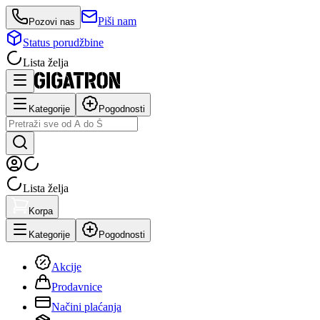
Piši nam
Pozovi nas
Status porudžbine
Lista želja
Kategorije
Pogodnosti
Lista želja
Korpa
Kategorije
Pogodnosti
Akcije
Prodavnice
Načini plaćanja