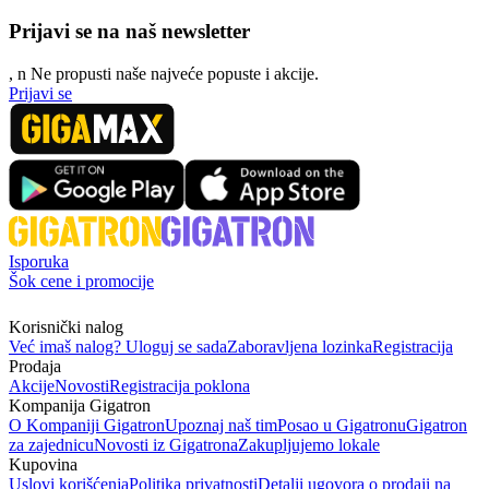
Prijavi se na naš newsletter
, n
N
e propusti naše najveće popuste i akcije.
Prijavi se
Isporuka
Šok cene i promocije
Korisnički nalog
Već imaš nalog? Uloguj se sada
Zaboravljena lozinka
Registracija
Prodaja
Akcije
Novosti
Registracija poklona
Kompanija Gigatron
O Kompaniji Gigatron
Upoznaj naš tim
Posao u Gigatronu
Gigatron
za zajednicu
Novosti iz Gigatrona
Zakupljujemo lokale
Kupovina
Uslovi korišćenja
Politika privatnosti
Detalji ugovora o prodaji na