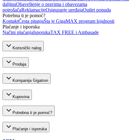
daljinu
Obaveštenje o pravima i obavezama
potrošača
Reklamacije
Osiguranje uređaja
Outlet ponuda
Potrebna ti je pomoć?
Kontakt
Česta pitanja
Šta je GigaMAX program lojalnosti
Plaćanje i isporuka
Načini plaćanja
Isporuka
TAX FREE i Ambasade
Korisnički nalog
Prodaja
Kompanija Gigatron
Kupovina
Potrebna ti je pomoć?
Plaćanje i isporuka