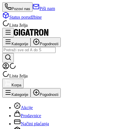
Piši nam
Pozovi nas
Status porudžbine
Lista želja
Kategorije
Pogodnosti
Lista želja
Korpa
Kategorije
Pogodnosti
Akcije
Prodavnice
Načini plaćanja