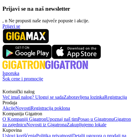
Prijavi se na naš newsletter
, n
N
e propusti naše najveće popuste i akcije.
Prijavi se
Isporuka
Šok cene i promocije
Korisnički nalog
Već imaš nalog? Uloguj se sada
Zaboravljena lozinka
Registracija
Prodaja
Akcije
Novosti
Registracija poklona
Kompanija Gigatron
O Kompaniji Gigatron
Upoznaj naš tim
Posao u Gigatronu
Gigatron
za zajednicu
Novosti iz Gigatrona
Zakupljujemo lokale
Kupovina
Uslovi korišćenja
Politika privatnosti
Detalji ugovora o prodaji na