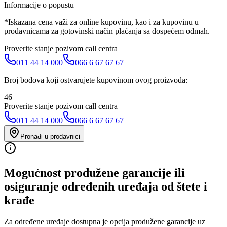
Informacije o popustu
*Iskazana cena važi za online kupovinu, kao i za kupovinu u
prodavnicama za gotovinski način plaćanja sa dospećem odmah.
Proverite stanje pozivom call centra
011 44 14 000
066 6 67 67 67
Broj bodova koji ostvarujete kupovinom ovog proizvoda:
46
Proverite stanje pozivom call centra
011 44 14 000
066 6 67 67 67
Pronađi u prodavnici
Mogućnost produžene garancije ili
osiguranje određenih uređaja od štete i
krađe
Za određene uređaje dostupna je opcija produžene garancije uz