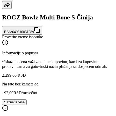
ROGZ Bowlz Multi Bone S Činija
EAN:
649510051289
Proverite vreme isporuke
Informacije o popustu
*Iskazana cena važi za online kupovinu, kao i za kupovinu u
prodavnicama za gotovinski način plaćanja sa dospećem odmah.
2.299
,
00
RSD
Na rate bez kamate od
192,00
RSD
/mesečno
Saznajte više