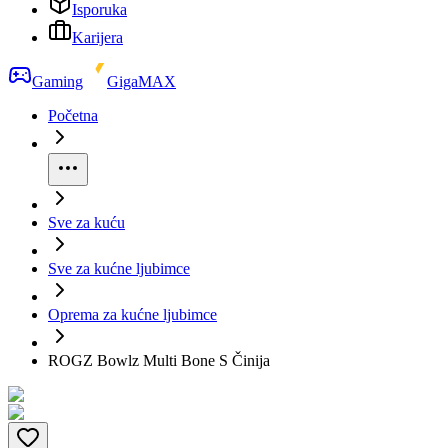
Isporuka
Karijera
Gaming
GigaMAX
Početna
Sve za kuću
Sve za kućne ljubimce
Oprema za kućne ljubimce
ROGZ Bowlz Multi Bone S Činija