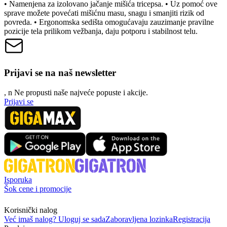
• Namenjena za izolovano jačanje mišića tricepsa. • Uz pomoć ove
sprave možete povećati mišićnu masu, snagu i smanjiti rizik od
povreda. • Ergonomska sedišta omogućavaju zauzimanje pravilne
pozicije tela prilikom vežbanja, daju potporu i stabilnost telu.
Prijavi se na naš newsletter
, n
N
e propusti naše najveće popuste i akcije.
Prijavi se
Isporuka
Šok cene i promocije
Korisnički nalog
Već imaš nalog? Uloguj se sada
Zaboravljena lozinka
Registracija