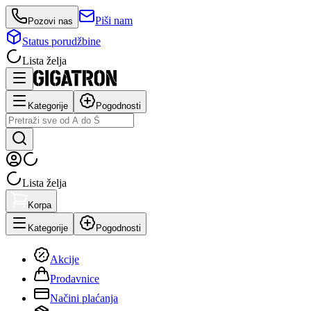
Piši nam
Pozovi nas
Status porudžbine
Lista želja
Kategorije
Pogodnosti
Lista želja
Korpa
Kategorije
Pogodnosti
Akcije
Prodavnice
Načini plaćanja