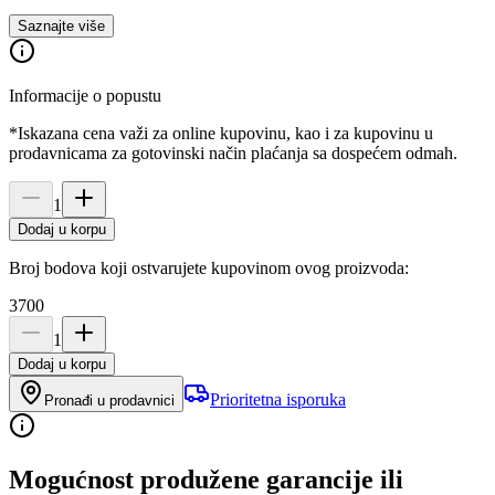
Saznajte više
Informacije o popustu
*Iskazana cena važi za online kupovinu, kao i za kupovinu u
prodavnicama za gotovinski način plaćanja sa dospećem odmah.
1
Dodaj u korpu
Broj bodova koji ostvarujete kupovinom ovog proizvoda:
3700
1
Dodaj u korpu
Prioritetna isporuka
Pronađi u prodavnici
Mogućnost produžene garancije ili