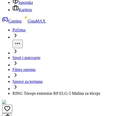
Isporuka
Karijera
Gaming
GigaMAX
Početna
Sport i putovanje
Fitnes oprema
Sprave za teretanu
RING Triceps extension RP ELG-5 Mašina za triceps