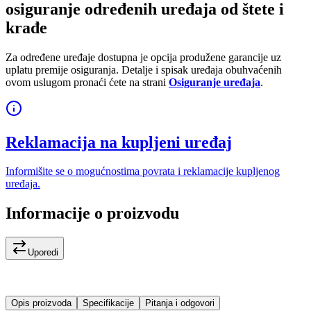
osiguranje određenih uređaja od štete i
krađe
Za određene uređaje dostupna je opcija produžene garancije uz
uplatu premije osiguranja. Detalje i spisak uređaja obuhvaćenih
ovom uslugom pronaći ćete na strani
Osiguranje uređaja
.
Reklamacija na kupljeni uređaj
Informišite se o mogućnostima povrata i reklamacije kupljenog
uređaja.
Informacije o proizvodu
Uporedi
Opis proizvoda
Specifikacije
Pitanja i odgovori