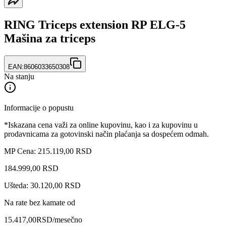
RING Triceps extension RP ELG-5
Mašina za triceps
EAN:
8606033650308
Na stanju
Informacije o popustu
*Iskazana cena važi za online kupovinu, kao i za kupovinu u
prodavnicama za gotovinski način plaćanja sa dospećem odmah.
MP Cena: 215.119,00 RSD
184.999
,
00
RSD
Ušteda: 30.120,00 RSD
Na rate bez kamate od
15.417,00
RSD
/mesečno