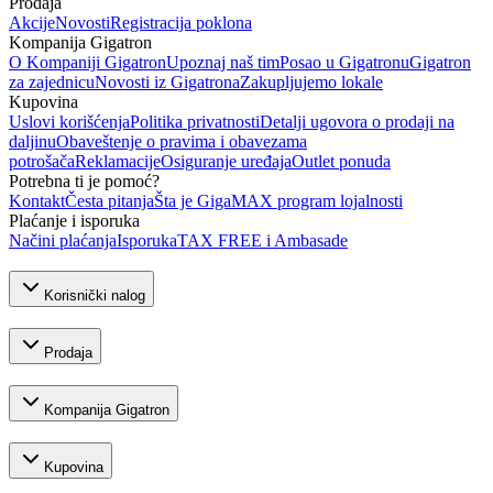
Prodaja
Akcije
Novosti
Registracija poklona
Kompanija Gigatron
O Kompaniji Gigatron
Upoznaj naš tim
Posao u Gigatronu
Gigatron
za zajednicu
Novosti iz Gigatrona
Zakupljujemo lokale
Kupovina
Uslovi korišćenja
Politika privatnosti
Detalji ugovora o prodaji na
daljinu
Obaveštenje o pravima i obavezama
potrošača
Reklamacije
Osiguranje uređaja
Outlet ponuda
Potrebna ti je pomoć?
Kontakt
Česta pitanja
Šta je GigaMAX program lojalnosti
Plaćanje i isporuka
Načini plaćanja
Isporuka
TAX FREE i Ambasade
Korisnički nalog
Prodaja
Kompanija Gigatron
Kupovina