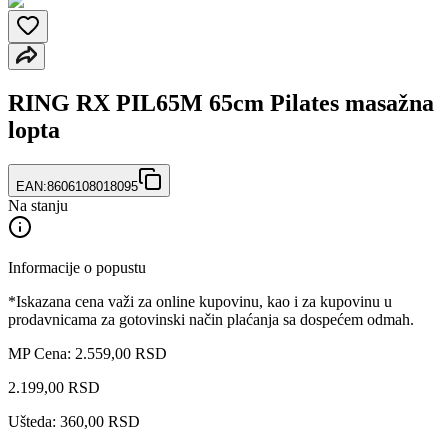
RING RX PIL65M 65cm Pilates masažna
lopta
EAN:
8606108018095
Na stanju
Informacije o popustu
*Iskazana cena važi za online kupovinu, kao i za kupovinu u
prodavnicama za gotovinski način plaćanja sa dospećem odmah.
MP Cena: 2.559,00 RSD
2.199
,
00
RSD
Ušteda: 360,00 RSD