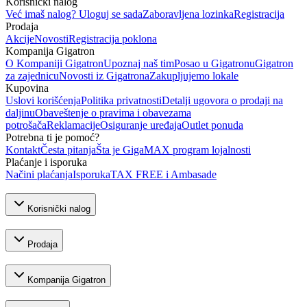
Korisnički nalog
Već imaš nalog? Uloguj se sada
Zaboravljena lozinka
Registracija
Prodaja
Akcije
Novosti
Registracija poklona
Kompanija Gigatron
O Kompaniji Gigatron
Upoznaj naš tim
Posao u Gigatronu
Gigatron
za zajednicu
Novosti iz Gigatrona
Zakupljujemo lokale
Kupovina
Uslovi korišćenja
Politika privatnosti
Detalji ugovora o prodaji na
daljinu
Obaveštenje o pravima i obavezama
potrošača
Reklamacije
Osiguranje uređaja
Outlet ponuda
Potrebna ti je pomoć?
Kontakt
Česta pitanja
Šta je GigaMAX program lojalnosti
Plaćanje i isporuka
Načini plaćanja
Isporuka
TAX FREE i Ambasade
Korisnički nalog
Prodaja
Kompanija Gigatron