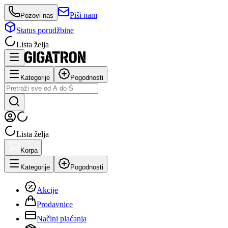
Piši nam
Pozovi nas
Status porudžbine
Lista želja
Kategorije
Pogodnosti
Lista želja
Korpa
Kategorije
Pogodnosti
Akcije
Prodavnice
Načini plaćanja