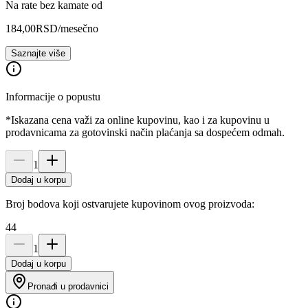
Na rate bez kamate od
184,00
RSD
/mesečno
Saznajte više
Informacije o popustu
*Iskazana cena važi za online kupovinu, kao i za kupovinu u
prodavnicama za gotovinski način plaćanja sa dospećem odmah.
1
Dodaj u korpu
Broj bodova koji ostvarujete kupovinom ovog proizvoda:
44
1
Dodaj u korpu
Pronađi u prodavnici