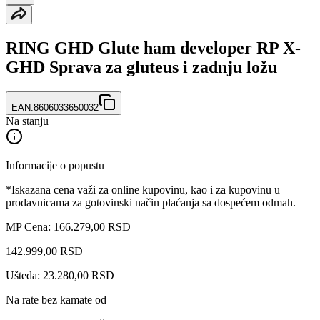
RING GHD Glute ham developer RP X-
GHD Sprava za gluteus i zadnju ložu
EAN:
8606033650032
Na stanju
Informacije o popustu
*Iskazana cena važi za online kupovinu, kao i za kupovinu u
prodavnicama za gotovinski način plaćanja sa dospećem odmah.
MP Cena: 166.279,00 RSD
142.999
,
00
RSD
Ušteda: 23.280,00 RSD
Na rate bez kamate od