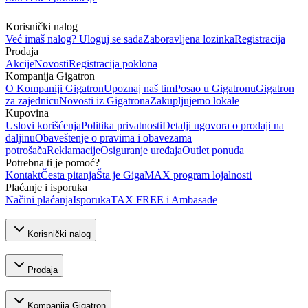
Korisnički nalog
Već imaš nalog? Uloguj se sada
Zaboravljena lozinka
Registracija
Prodaja
Akcije
Novosti
Registracija poklona
Kompanija Gigatron
O Kompaniji Gigatron
Upoznaj naš tim
Posao u Gigatronu
Gigatron
za zajednicu
Novosti iz Gigatrona
Zakupljujemo lokale
Kupovina
Uslovi korišćenja
Politika privatnosti
Detalji ugovora o prodaji na
daljinu
Obaveštenje o pravima i obavezama
potrošača
Reklamacije
Osiguranje uređaja
Outlet ponuda
Potrebna ti je pomoć?
Kontakt
Česta pitanja
Šta je GigaMAX program lojalnosti
Plaćanje i isporuka
Načini plaćanja
Isporuka
TAX FREE i Ambasade
Korisnički nalog
Prodaja
Kompanija Gigatron