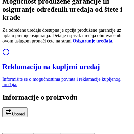
Mogućnost produžene garancije ili
osiguranje određenih uređaja od štete i
krađe
Za određene uređaje dostupna je opcija produžene garancije uz
uplatu premije osiguranja. Detalje i spisak uređaja obuhvaćenih
ovom uslugom pronaći ćete na strani
Osiguranje uređaja
.
Reklamacija na kupljeni uređaj
Informišite se o mogućnostima povrata i reklamacije kupljenog
uređaja.
Informacije o proizvodu
Uporedi