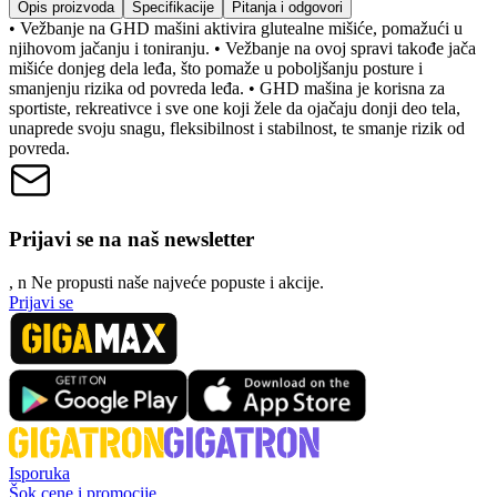
Opis proizvoda
Specifikacije
Pitanja i odgovori
• Vežbanje na GHD mašini aktivira glutealne mišiće, pomažući u
njihovom jačanju i toniranju. • Vežbanje na ovoj spravi takođe jača
mišiće donjeg dela leđa, što pomaže u poboljšanju posture i
smanjenju rizika od povreda leđa. • GHD mašina je korisna za
sportiste, rekreativce i sve one koji žele da ojačaju donji deo tela,
unaprede svoju snagu, fleksibilnost i stabilnost, te smanje rizik od
povreda.
Prijavi se na naš newsletter
, n
N
e propusti naše najveće popuste i akcije.
Prijavi se
Isporuka
Šok cene i promocije