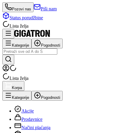
Piši nam
Pozovi nas
Status porudžbine
Lista želja
Kategorije
Pogodnosti
Lista želja
Korpa
Kategorije
Pogodnosti
Akcije
Prodavnice
Načini plaćanja