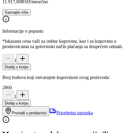
11.917,00
RSD
/mesečno
Saznajte više
Informacije o popustu
*Iskazana cena važi za online kupovinu, kao i za kupovinu u
prodavnicama za gotovinski način plaćanja sa dospećem odmah.
1
Dodaj u korpu
Broj bodova koji ostvarujete kupovinom ovog proizvoda:
2860
1
Dodaj u korpu
Prioritetna isporuka
Pronađi u prodavnici