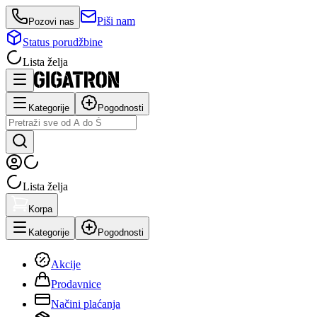
Piši nam
Pozovi nas
Status porudžbine
Lista želja
Kategorije
Pogodnosti
Lista želja
Korpa
Kategorije
Pogodnosti
Akcije
Prodavnice
Načini plaćanja