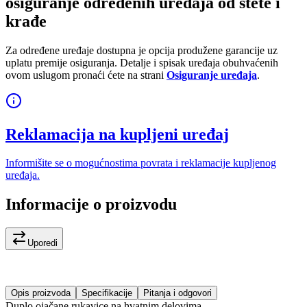
osiguranje određenih uređaja od štete i
krađe
Za određene uređaje dostupna je opcija produžene garancije uz
uplatu premije osiguranja. Detalje i spisak uređaja obuhvaćenih
ovom uslugom pronaći ćete na strani
Osiguranje uređaja
.
Reklamacija na kupljeni uređaj
Informišite se o mogućnostima povrata i reklamacije kupljenog
uređaja.
Informacije o proizvodu
Uporedi
Opis proizvoda
Specifikacije
Pitanja i odgovori
Duplo ojačane rukavice na hvatnim delovima