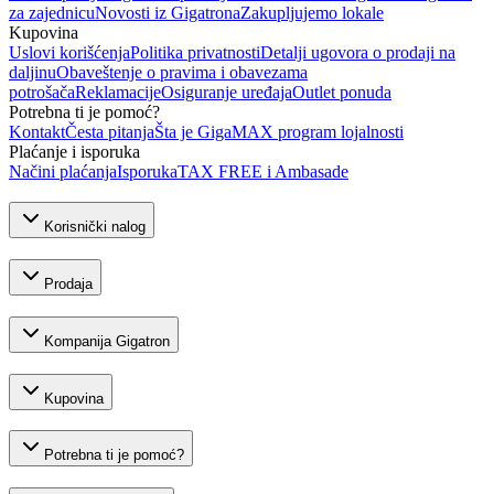
za zajednicu
Novosti iz Gigatrona
Zakupljujemo lokale
Kupovina
Uslovi korišćenja
Politika privatnosti
Detalji ugovora o prodaji na
daljinu
Obaveštenje o pravima i obavezama
potrošača
Reklamacije
Osiguranje uređaja
Outlet ponuda
Potrebna ti je pomoć?
Kontakt
Česta pitanja
Šta je GigaMAX program lojalnosti
Plaćanje i isporuka
Načini plaćanja
Isporuka
TAX FREE i Ambasade
Korisnički nalog
Prodaja
Kompanija Gigatron
Kupovina
Potrebna ti je pomoć?