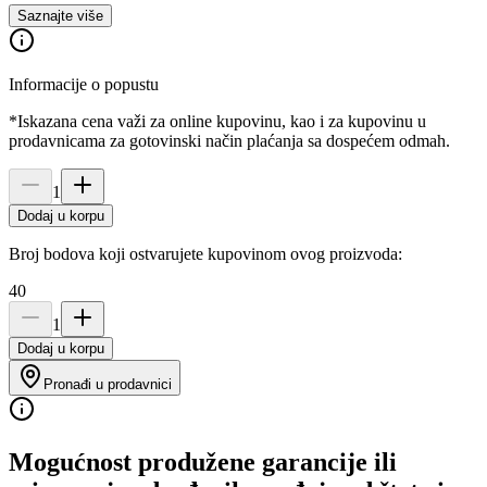
Saznajte više
Informacije o popustu
*Iskazana cena važi za online kupovinu, kao i za kupovinu u
prodavnicama za gotovinski način plaćanja sa dospećem odmah.
1
Dodaj u korpu
Broj bodova koji ostvarujete kupovinom ovog proizvoda:
40
1
Dodaj u korpu
Pronađi u prodavnici
Mogućnost produžene garancije ili