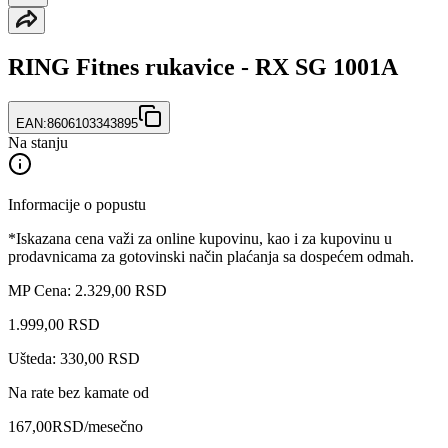
RING Fitnes rukavice - RX SG 1001A
EAN:
8606103343895
Na stanju
Informacije o popustu
*Iskazana cena važi za online kupovinu, kao i za kupovinu u
prodavnicama za gotovinski način plaćanja sa dospećem odmah.
MP Cena: 2.329,00 RSD
1.999
,
00
RSD
Ušteda: 330,00 RSD
Na rate bez kamate od
167,00
RSD
/mesečno