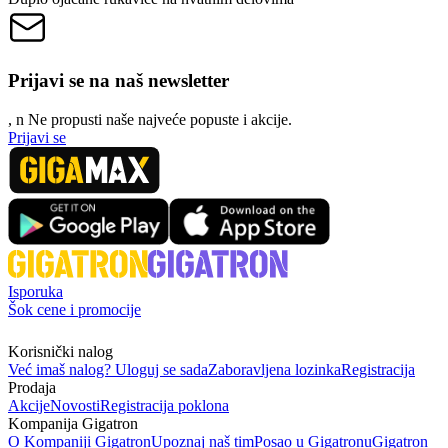
Prijavi se na naš newsletter
, n
N
e propusti naše najveće popuste i akcije.
Prijavi se
Isporuka
Šok cene i promocije
Korisnički nalog
Već imaš nalog? Uloguj se sada
Zaboravljena lozinka
Registracija
Prodaja
Akcije
Novosti
Registracija poklona
Kompanija Gigatron
O Kompaniji Gigatron
Upoznaj naš tim
Posao u Gigatronu
Gigatron