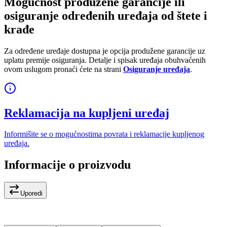
Mogućnost produžene garancije ili
osiguranje određenih uređaja od štete i
krađe
Za određene uređaje dostupna je opcija produžene garancije uz
uplatu premije osiguranja. Detalje i spisak uređaja obuhvaćenih
ovom uslugom pronaći ćete na strani
Osiguranje uređaja
.
Reklamacija na kupljeni uređaj
Informišite se o mogućnostima povrata i reklamacije kupljenog
uređaja.
Informacije o proizvodu
Uporedi