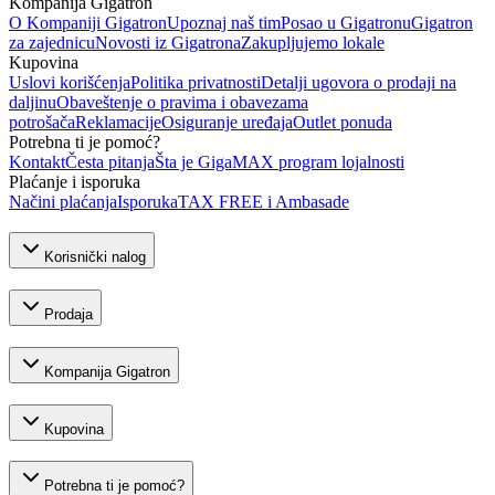
Kompanija Gigatron
O Kompaniji Gigatron
Upoznaj naš tim
Posao u Gigatronu
Gigatron
za zajednicu
Novosti iz Gigatrona
Zakupljujemo lokale
Kupovina
Uslovi korišćenja
Politika privatnosti
Detalji ugovora o prodaji na
daljinu
Obaveštenje o pravima i obavezama
potrošača
Reklamacije
Osiguranje uređaja
Outlet ponuda
Potrebna ti je pomoć?
Kontakt
Česta pitanja
Šta je GigaMAX program lojalnosti
Plaćanje i isporuka
Načini plaćanja
Isporuka
TAX FREE i Ambasade
Korisnički nalog
Prodaja
Kompanija Gigatron
Kupovina
Potrebna ti je pomoć?