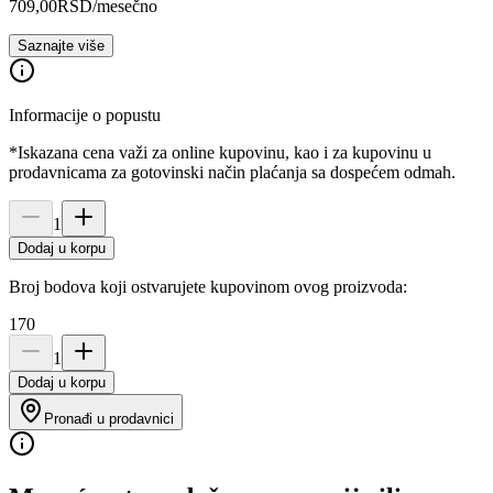
709,00
RSD
/mesečno
Saznajte više
Informacije o popustu
*Iskazana cena važi za online kupovinu, kao i za kupovinu u
prodavnicama za gotovinski način plaćanja sa dospećem odmah.
1
Dodaj u korpu
Broj bodova koji ostvarujete kupovinom ovog proizvoda:
170
1
Dodaj u korpu
Pronađi u prodavnici