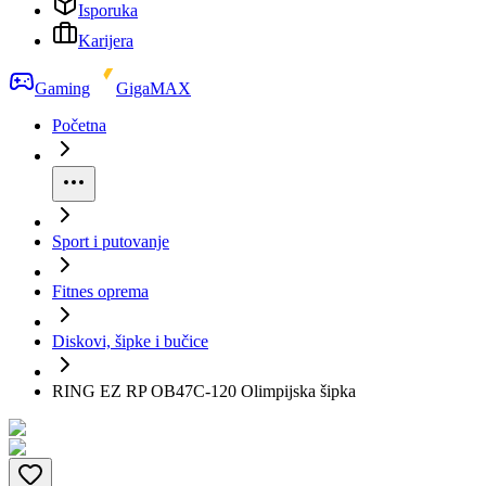
Isporuka
Karijera
Gaming
GigaMAX
Početna
Sport i putovanje
Fitnes oprema
Diskovi, šipke i bučice
RING EZ RP OB47C-120 Olimpijska šipka