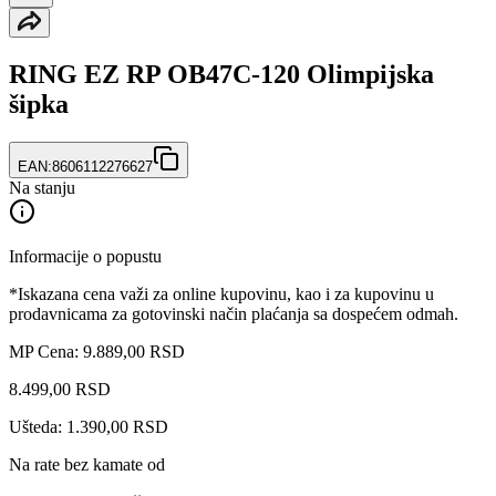
RING EZ RP OB47C-120 Olimpijska
šipka
EAN:
8606112276627
Na stanju
Informacije o popustu
*Iskazana cena važi za online kupovinu, kao i za kupovinu u
prodavnicama za gotovinski način plaćanja sa dospećem odmah.
MP Cena: 9.889,00 RSD
8.499
,
00
RSD
Ušteda: 1.390,00 RSD
Na rate bez kamate od