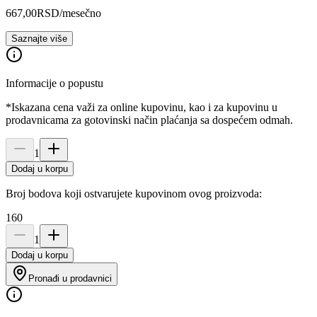
667,00
RSD
/mesečno
Saznajte više
Informacije o popustu
*Iskazana cena važi za online kupovinu, kao i za kupovinu u
prodavnicama za gotovinski način plaćanja sa dospećem odmah.
1
Dodaj u korpu
Broj bodova koji ostvarujete kupovinom ovog proizvoda:
160
1
Dodaj u korpu
Pronađi u prodavnici