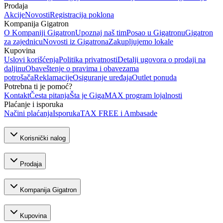
Prodaja
Akcije
Novosti
Registracija poklona
Kompanija Gigatron
O Kompaniji Gigatron
Upoznaj naš tim
Posao u Gigatronu
Gigatron
za zajednicu
Novosti iz Gigatrona
Zakupljujemo lokale
Kupovina
Uslovi korišćenja
Politika privatnosti
Detalji ugovora o prodaji na
daljinu
Obaveštenje o pravima i obavezama
potrošača
Reklamacije
Osiguranje uređaja
Outlet ponuda
Potrebna ti je pomoć?
Kontakt
Česta pitanja
Šta je GigaMAX program lojalnosti
Plaćanje i isporuka
Načini plaćanja
Isporuka
TAX FREE i Ambasade
Korisnički nalog
Prodaja
Kompanija Gigatron
Kupovina