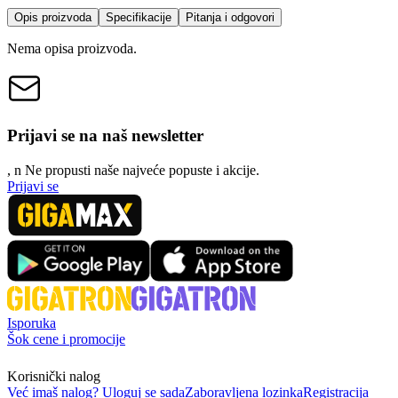
Opis proizvoda
Specifikacije
Pitanja i odgovori
Nema opisa proizvoda.
Prijavi se na naš newsletter
, n
N
e propusti naše najveće popuste i akcije.
Prijavi se
Isporuka
Šok cene i promocije
Korisnički nalog
Već imaš nalog? Uloguj se sada
Zaboravljena lozinka
Registracija