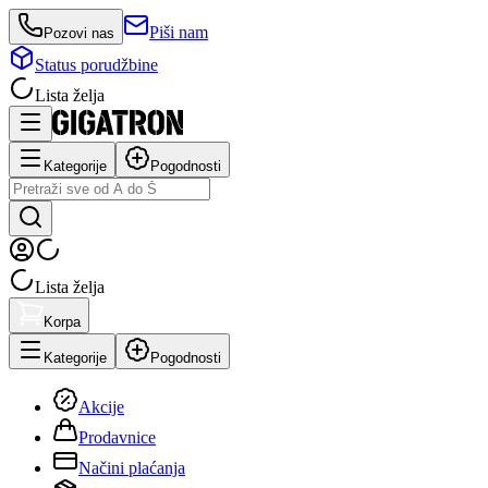
Piši nam
Pozovi nas
Status porudžbine
Lista želja
Kategorije
Pogodnosti
Lista želja
Korpa
Kategorije
Pogodnosti
Akcije
Prodavnice
Načini plaćanja