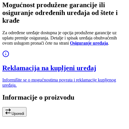
Mogućnost produžene garancije ili
osiguranje određenih uređaja od štete i
krađe
Za određene uređaje dostupna je opcija produžene garancije uz
uplatu premije osiguranja. Detalje i spisak uređaja obuhvaćenih
ovom uslugom pronaći ćete na strani
Osiguranje uređaja
.
Reklamacija na kupljeni uređaj
Informišite se o mogućnostima povrata i reklamacije kupljenog
uređaja.
Informacije o proizvodu
Uporedi