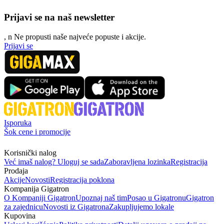
Prijavi se na naš newsletter
, n
N
e propusti naše najveće popuste i akcije.
Prijavi se
Isporuka
Šok cene i promocije
Korisnički nalog
Već imaš nalog? Uloguj se sada
Zaboravljena lozinka
Registracija
Prodaja
Akcije
Novosti
Registracija poklona
Kompanija Gigatron
O Kompaniji Gigatron
Upoznaj naš tim
Posao u Gigatronu
Gigatron
za zajednicu
Novosti iz Gigatrona
Zakupljujemo lokale
Kupovina