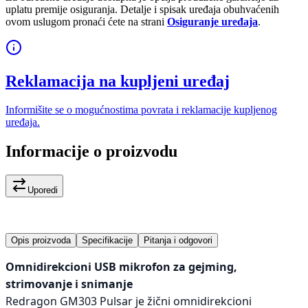
uplatu premije osiguranja. Detalje i spisak uređaja obuhvaćenih
ovom uslugom pronaći ćete na strani
Osiguranje uređaja
.
Reklamacija na kupljeni uređaj
Informišite se o mogućnostima povrata i reklamacije kupljenog
uređaja.
Informacije o proizvodu
Uporedi
Opis proizvoda
Specifikacije
Pitanja i odgovori
Omnidirekcioni USB mikrofon za gejming,
strimovanje i snimanje
Redragon GM303 Pulsar je žični omnidirekcioni