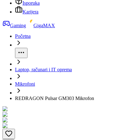
Isporuka
Karijera
Gaming
GigaMAX
Početna
Laptop, računari i IT oprema
Mikrofoni
REDRAGON Pulsar GM303 Mikrofon