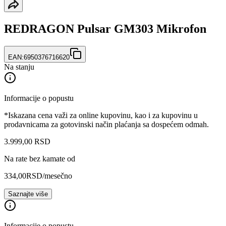
REDRAGON Pulsar GM303 Mikrofon
EAN:
6950376716620
Na stanju
Informacije o popustu
*Iskazana cena važi za online kupovinu, kao i za kupovinu u
prodavnicama za gotovinski način plaćanja sa dospećem odmah.
3.999
,
00
RSD
Na rate bez kamate od
334,00
RSD
/mesečno
Saznajte više
Informacije o popustu