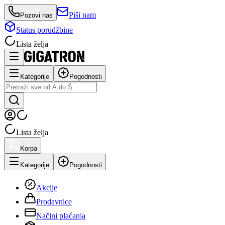
Piši nam
Pozovi nas
Status porudžbine
Lista želja
Kategorije
Pogodnosti
Lista želja
Korpa
Kategorije
Pogodnosti
Akcije
Prodavnice
Načini plaćanja