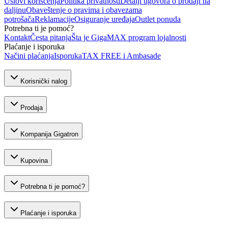
Uslovi korišćenja
Politika privatnosti
Detalji ugovora o prodaji na
daljinu
Obaveštenje o pravima i obavezama
potrošača
Reklamacije
Osiguranje uređaja
Outlet ponuda
Potrebna ti je pomoć?
Kontakt
Česta pitanja
Šta je GigaMAX program lojalnosti
Plaćanje i isporuka
Načini plaćanja
Isporuka
TAX FREE i Ambasade
Korisnički nalog
Prodaja
Kompanija Gigatron
Kupovina
Potrebna ti je pomoć?
Plaćanje i isporuka