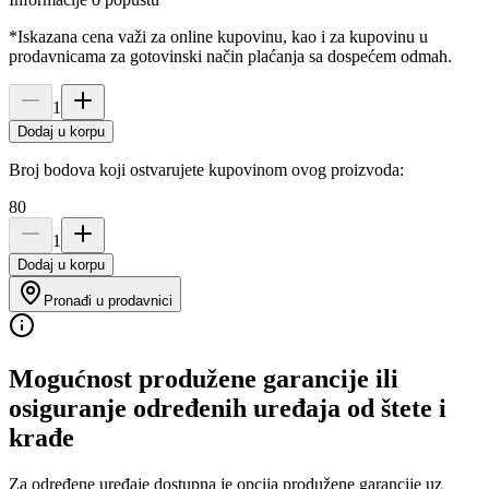
*Iskazana cena važi za online kupovinu, kao i za kupovinu u
prodavnicama za gotovinski način plaćanja sa dospećem odmah.
1
Dodaj u korpu
Broj bodova koji ostvarujete kupovinom ovog proizvoda:
80
1
Dodaj u korpu
Pronađi u prodavnici
Mogućnost produžene garancije ili
osiguranje određenih uređaja od štete i
krađe
Za određene uređaje dostupna je opcija produžene garancije uz