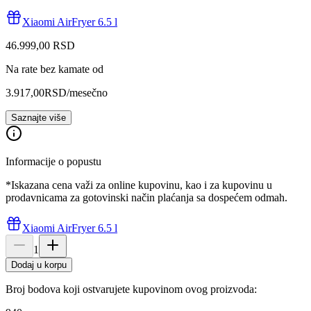
Xiaomi AirFryer 6.5 l
46.999
,
00
RSD
Na rate bez kamate od
3.917,00
RSD
/mesečno
Saznajte više
Informacije o popustu
*Iskazana cena važi za online kupovinu, kao i za kupovinu u
prodavnicama za gotovinski način plaćanja sa dospećem odmah.
Xiaomi AirFryer 6.5 l
1
Dodaj u korpu
Broj bodova koji ostvarujete kupovinom ovog proizvoda: