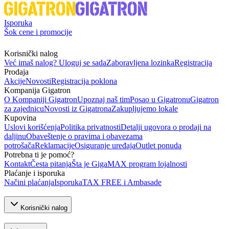
Isporuka
Šok cene i promocije
Korisnički nalog
Već imaš nalog? Uloguj se sada
Zaboravljena lozinka
Registracija
Prodaja
Akcije
Novosti
Registracija poklona
Kompanija Gigatron
O Kompaniji Gigatron
Upoznaj naš tim
Posao u Gigatronu
Gigatron
za zajednicu
Novosti iz Gigatrona
Zakupljujemo lokale
Kupovina
Uslovi korišćenja
Politika privatnosti
Detalji ugovora o prodaji na
daljinu
Obaveštenje o pravima i obavezama
potrošača
Reklamacije
Osiguranje uređaja
Outlet ponuda
Potrebna ti je pomoć?
Kontakt
Česta pitanja
Šta je GigaMAX program lojalnosti
Plaćanje i isporuka
Načini plaćanja
Isporuka
TAX FREE i Ambasade
Korisnički nalog