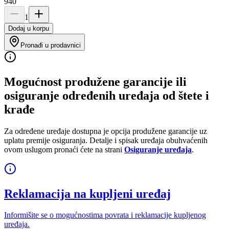
940
1
Dodaj u korpu
Pronađi u prodavnici
Mogućnost produžene garancije ili
osiguranje određenih uređaja od štete i
krađe
Za određene uređaje dostupna je opcija produžene garancije uz
uplatu premije osiguranja. Detalje i spisak uređaja obuhvaćenih
ovom uslugom pronaći ćete na strani
Osiguranje uređaja
.
Reklamacija na kupljeni uređaj
Informišite se o mogućnostima povrata i reklamacije kupljenog
uređaja.