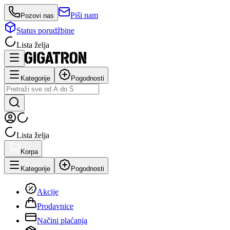
Piši nam
Pozovi nas
Status porudžbine
Lista želja
Kategorije
Pogodnosti
Lista želja
Korpa
Kategorije
Pogodnosti
Akcije
Prodavnice
Načini plaćanja