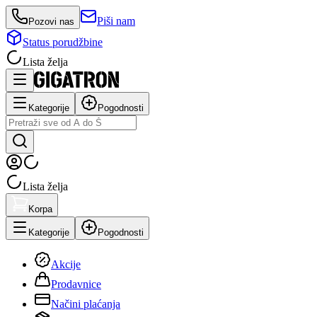
Piši nam
Pozovi nas
Status porudžbine
Lista želja
Kategorije
Pogodnosti
Lista želja
Korpa
Kategorije
Pogodnosti
Akcije
Prodavnice
Načini plaćanja