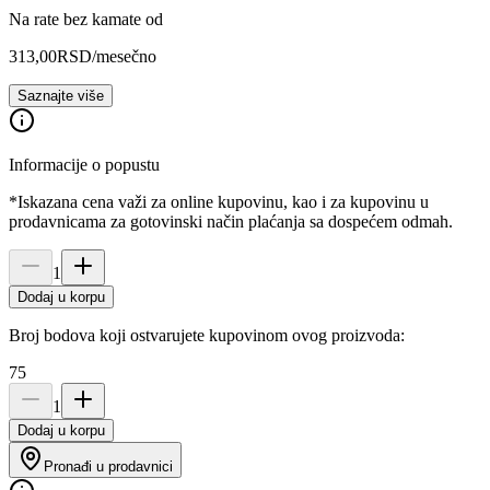
Na rate bez kamate od
313,00
RSD
/mesečno
Saznajte više
Informacije o popustu
*Iskazana cena važi za online kupovinu, kao i za kupovinu u
prodavnicama za gotovinski način plaćanja sa dospećem odmah.
1
Dodaj u korpu
Broj bodova koji ostvarujete kupovinom ovog proizvoda:
75
1
Dodaj u korpu
Pronađi u prodavnici