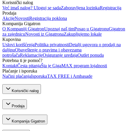
Korisnički nalog
Već imaš nalog? Uloguj se sada
Zaboravljena lozinka
Registracija
Prodaja
Akcije
Novosti
Registracija poklona
Kompanija Gigatron
O Kompaniji Gigatron
Upoznaj naš tim
Posao u Gigatronu
Gigatron
za zajednicu
Novosti iz Gigatrona
Zakupljujemo lokale
Kupovina
Uslovi korišćenja
Politika privatnosti
Detalji ugovora o prodaji na
daljinu
Obaveštenje o pravima i obavezama
potrošača
Reklamacije
Osiguranje uređaja
Outlet ponuda
Potrebna ti je pomoć?
Kontakt
Česta pitanja
Šta je GigaMAX program lojalnosti
Plaćanje i isporuka
Načini plaćanja
Isporuka
TAX FREE i Ambasade
Korisnički nalog
Prodaja
Kompanija Gigatron