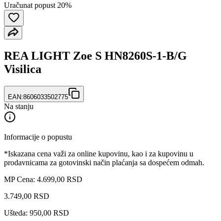
Uračunat popust 20%
REA LIGHT Zoe S HN8260S-1-B/G
Visilica
EAN:
8606033502775
Na stanju
Informacije o popustu
*Iskazana cena važi za online kupovinu, kao i za kupovinu u
prodavnicama za gotovinski način plaćanja sa dospećem odmah.
MP Cena: 4.699,00 RSD
3.749
,
00
RSD
Ušteda: 950,00 RSD