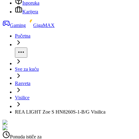
Isporuka
Karijera
Gaming
GigaMAX
Početna
Sve za kuću
Rasveta
Visilice
REA LIGHT Zoe S HN8260S-1-B/G Visilica
Ponuda ističe za