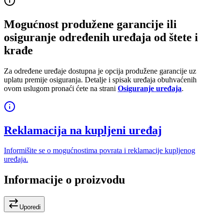
Mogućnost produžene garancije ili
osiguranje određenih uređaja od štete i
krađe
Za određene uređaje dostupna je opcija produžene garancije uz
uplatu premije osiguranja. Detalje i spisak uređaja obuhvaćenih
ovom uslugom pronaći ćete na strani
Osiguranje uređaja
.
Reklamacija na kupljeni uređaj
Informišite se o mogućnostima povrata i reklamacije kupljenog
uređaja.
Informacije o proizvodu
Uporedi