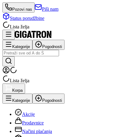
Piši nam
Pozovi nas
Status porudžbine
Lista želja
Kategorije
Pogodnosti
Lista želja
Korpa
Kategorije
Pogodnosti
Akcije
Prodavnice
Načini plaćanja