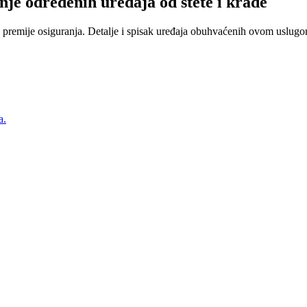
nje određenih uređaja od štete i krađe
 premije osiguranja. Detalje i spisak uređaja obuhvaćenih ovom uslugom
a.