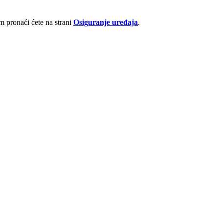
 pronaći ćete na strani
Osiguranje uređaja
.