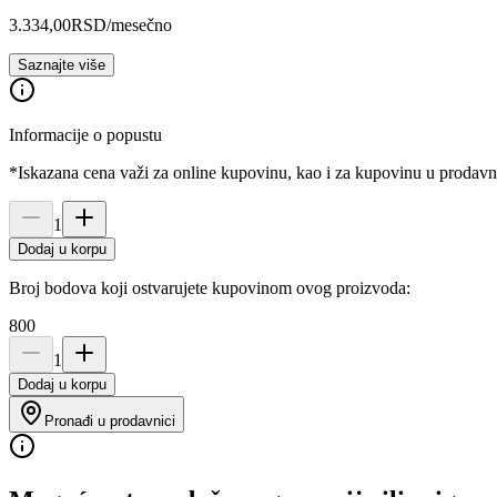
3.334,00
RSD
/mesečno
Saznajte više
Informacije o popustu
*Iskazana cena važi za online kupovinu, kao i za kupovinu u prodav
1
Dodaj u korpu
Broj bodova koji ostvarujete kupovinom ovog proizvoda:
800
1
Dodaj u korpu
Pronađi u prodavnici