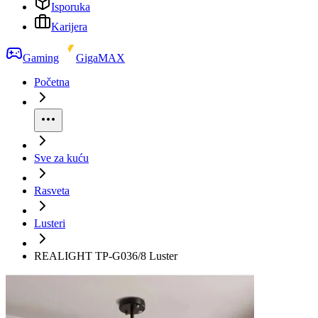
Isporuka
Karijera
Gaming
GigaMAX
Početna
Sve za kuću
Rasveta
Lusteri
REALIGHT TP-G036/8 Luster