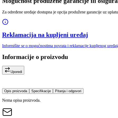
Mogućnost produžene garancije ili osigura
Za određene uređaje dostupna je opcija produžene garancije uz uplatu
Reklamacija na kupljeni uređaj
Informišite se o mogućnostima povrata i reklamacije kupljenog uređaj
Informacije o proizvodu
Uporedi
Opis proizvoda
Specifikacije
Pitanja i odgovori
Nema opisa proizvoda.