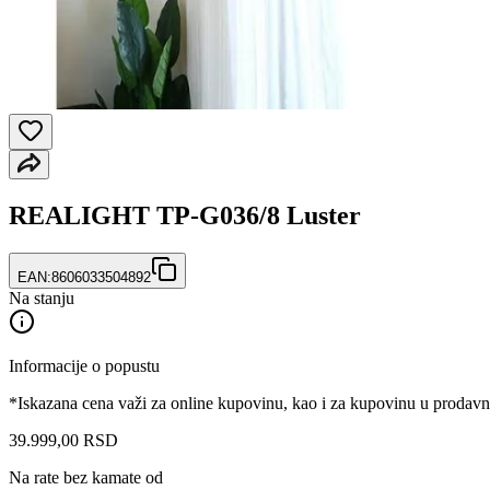
REALIGHT TP-G036/8 Luster
EAN:
8606033504892
Na stanju
Informacije o popustu
*Iskazana cena važi za online kupovinu, kao i za kupovinu u prodav
39.999
,
00
RSD
Na rate bez kamate od