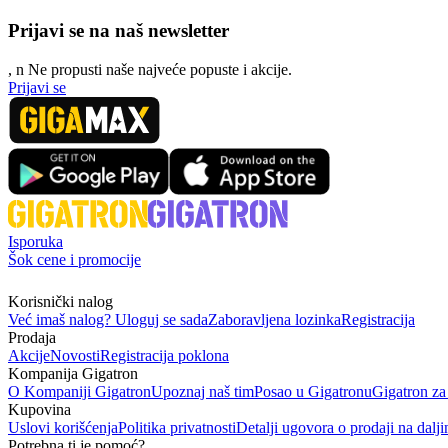
Prijavi se na naš newsletter
, n
N
e propusti naše najveće popuste i akcije.
Prijavi se
Isporuka
Šok cene i promocije
Korisnički nalog
Već imaš nalog? Uloguj se sada
Zaboravljena lozinka
Registracija
Prodaja
Akcije
Novosti
Registracija poklona
Kompanija Gigatron
O Kompaniji Gigatron
Upoznaj naš tim
Posao u Gigatronu
Gigatron za
Kupovina
Uslovi korišćenja
Politika privatnosti
Detalji ugovora o prodaji na dalji
Potrebna ti je pomoć?