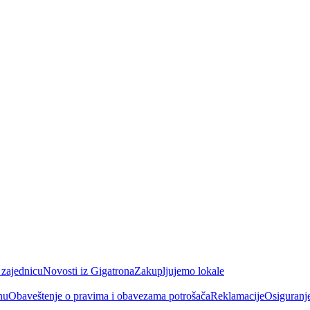
 zajednicu
Novosti iz Gigatrona
Zakupljujemo lokale
nu
Obaveštenje o pravima i obavezama potrošača
Reklamacije
Osiguranj