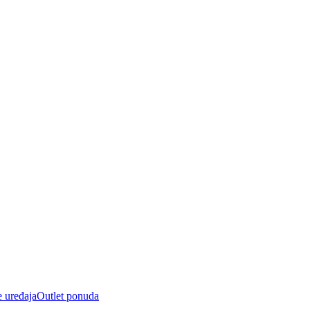
e uređaja
Outlet ponuda