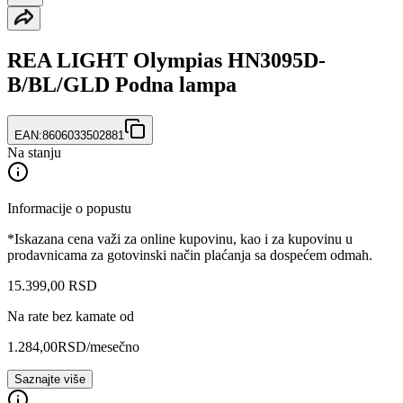
REA LIGHT Olympias HN3095D-
B/BL/GLD Podna lampa
EAN:
8606033502881
Na stanju
Informacije o popustu
*Iskazana cena važi za online kupovinu, kao i za kupovinu u
prodavnicama za gotovinski način plaćanja sa dospećem odmah.
15.399
,
00
RSD
Na rate bez kamate od
1.284,00
RSD
/mesečno
Saznajte više