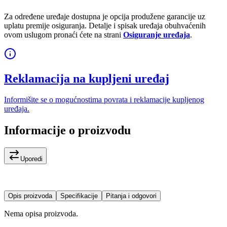
Za određene uređaje dostupna je opcija produžene garancije uz
uplatu premije osiguranja. Detalje i spisak uređaja obuhvaćenih
ovom uslugom pronaći ćete na strani
Osiguranje uređaja
.
Reklamacija na kupljeni uređaj
Informišite se o mogućnostima povrata i reklamacije kupljenog
uređaja.
Informacije o proizvodu
Uporedi
Opis proizvoda
Specifikacije
Pitanja i odgovori
Nema opisa proizvoda.