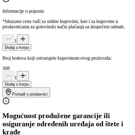
Informacije o popustu
*Iskazana cena važi za online kupovinu, kao i za kupovinu u
prodavnicama za gotovinski način plaćanja sa dospećem odmah.
1
Dodaj u korpu
Broj bodova koji ostvarujete kupovinom ovog proizvoda:
308
1
Dodaj u korpu
Pronađi u prodavnici
Mogućnost produžene garancije ili
osiguranje određenih uređaja od štete i
krađe