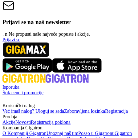
Prijavi se na naš newsletter
, n
N
e propusti naše najveće popuste i akcije.
Prijavi se
Isporuka
Šok cene i promocije
Korisnički nalog
Već imaš nalog? Uloguj se sada
Zaboravljena lozinka
Registracija
Prodaja
Akcije
Novosti
Registracija poklona
Kompanija Gigatron
O Kompaniji Gigatron
Upoznaj naš tim
Posao u Gigatronu
Gigatron