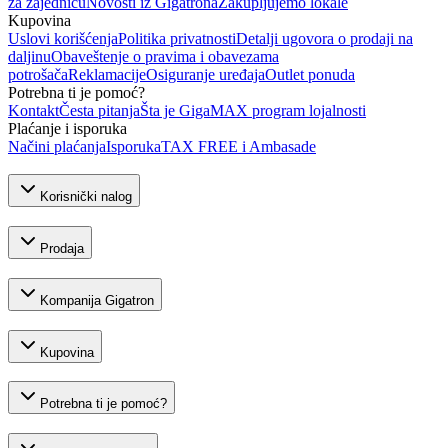
za zajednicu
Novosti iz Gigatrona
Zakupljujemo lokale
Kupovina
Uslovi korišćenja
Politika privatnosti
Detalji ugovora o prodaji na
daljinu
Obaveštenje o pravima i obavezama
potrošača
Reklamacije
Osiguranje uređaja
Outlet ponuda
Potrebna ti je pomoć?
Kontakt
Česta pitanja
Šta je GigaMAX program lojalnosti
Plaćanje i isporuka
Načini plaćanja
Isporuka
TAX FREE i Ambasade
Korisnički nalog
Prodaja
Kompanija Gigatron
Kupovina
Potrebna ti je pomoć?