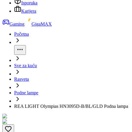
Isporuka
Karijera
Gaming
GigaMAX
Početna
Sve za kuću
Rasveta
Podne lampe
REA LIGHT Olympias HN3095D-B/BL/GLD Podna lampa