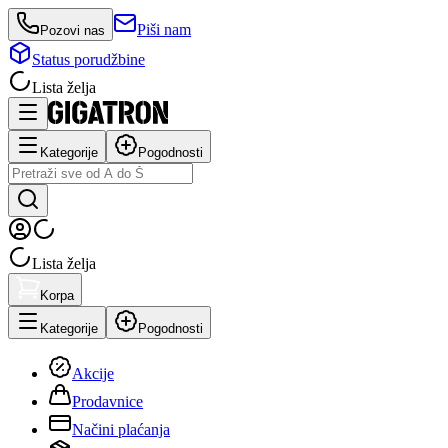
Piši nam
Pozovi nas
Status porudžbine
Lista želja
Kategorije
Pogodnosti
Lista želja
Korpa
Kategorije
Pogodnosti
Akcije
Prodavnice
Načini plaćanja