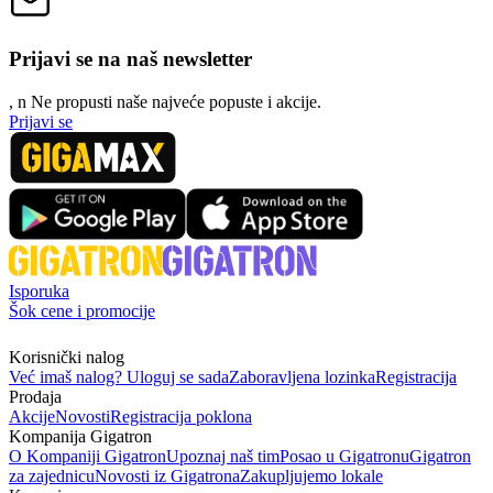
Prijavi se na naš newsletter
, n
N
e propusti naše najveće popuste i akcije.
Prijavi se
Isporuka
Šok cene i promocije
Korisnički nalog
Već imaš nalog? Uloguj se sada
Zaboravljena lozinka
Registracija
Prodaja
Akcije
Novosti
Registracija poklona
Kompanija Gigatron
O Kompaniji Gigatron
Upoznaj naš tim
Posao u Gigatronu
Gigatron
za zajednicu
Novosti iz Gigatrona
Zakupljujemo lokale