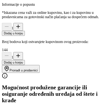
Informacije o popustu
*Iskazana cena važi za online kupovinu, kao i za kupovinu u
prodavnicama za gotovinski način plaćanja sa dospećem odmah.
1
Dodaj u korpu
Broj bodova koji ostvarujete kupovinom ovog proizvoda:
144
1
Dodaj u korpu
Pronađi u prodavnici
Mogućnost produžene garancije ili
osiguranje određenih uređaja od štete i
krađe