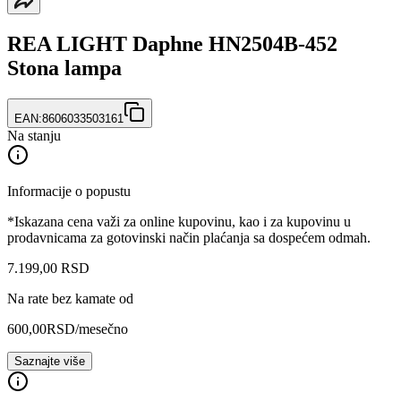
REA LIGHT Daphne HN2504B-452
Stona lampa
EAN:
8606033503161
Na stanju
Informacije o popustu
*Iskazana cena važi za online kupovinu, kao i za kupovinu u
prodavnicama za gotovinski način plaćanja sa dospećem odmah.
7.199
,
00
RSD
Na rate bez kamate od
600,00
RSD
/mesečno
Saznajte više