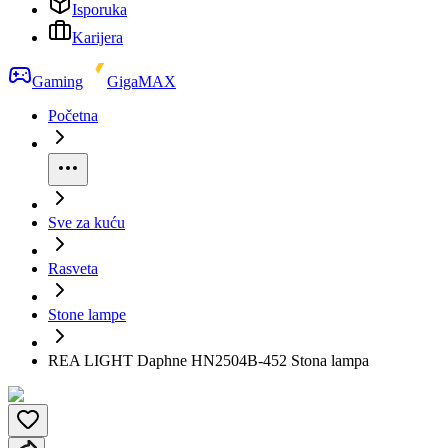
Isporuka
Karijera
Gaming
GigaMAX
Početna
Sve za kuću
Rasveta
Stone lampe
REA LIGHT Daphne HN2504B-452 Stona lampa