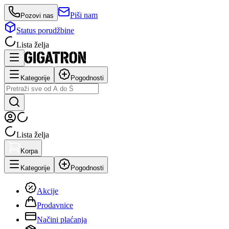
Piši nam
Pozovi nas
Status porudžbine
Lista želja
Kategorije
Pogodnosti
Lista želja
Korpa
Kategorije
Pogodnosti
Akcije
Prodavnice
Načini plaćanja