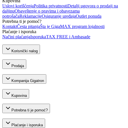
Kupovina
Uslovi korišćenja
Politika privatnosti
Detalji ugovora o prodaji na
daljinu
Obaveštenje o pravima i obavezama
potrošača
Reklamacije
Osiguranje uređaja
Outlet ponuda
Potrebna ti je pomoć?
Kontakt
Česta pitanja
Šta je GigaMAX program lojalnosti
Plaćanje i isporuka
Načini plaćanja
Isporuka
TAX FREE i Ambasade
Korisnički nalog
Prodaja
Kompanija Gigatron
Kupovina
Potrebna ti je pomoć?
Plaćanje i isporuka