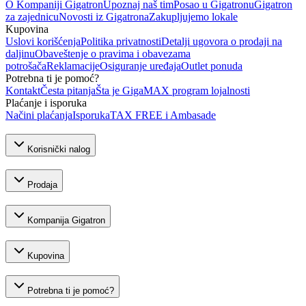
O Kompaniji Gigatron
Upoznaj naš tim
Posao u Gigatronu
Gigatron
za zajednicu
Novosti iz Gigatrona
Zakupljujemo lokale
Kupovina
Uslovi korišćenja
Politika privatnosti
Detalji ugovora o prodaji na
daljinu
Obaveštenje o pravima i obavezama
potrošača
Reklamacije
Osiguranje uređaja
Outlet ponuda
Potrebna ti je pomoć?
Kontakt
Česta pitanja
Šta je GigaMAX program lojalnosti
Plaćanje i isporuka
Načini plaćanja
Isporuka
TAX FREE i Ambasade
Korisnički nalog
Prodaja
Kompanija Gigatron
Kupovina
Potrebna ti je pomoć?