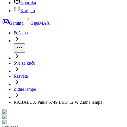
Isporuka
Karijera
Gaming
GigaMAX
Početna
Sve za kuću
Rasveta
Zidne lampe
RABALUX Paula 6749 LED 12 W Zidna lampa