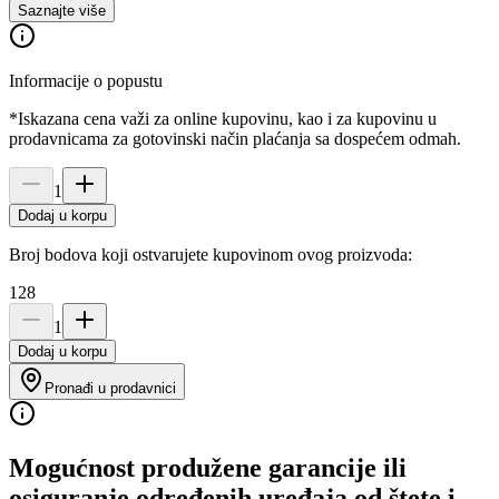
Saznajte više
Informacije o popustu
*Iskazana cena važi za online kupovinu, kao i za kupovinu u
prodavnicama za gotovinski način plaćanja sa dospećem odmah.
1
Dodaj u korpu
Broj bodova koji ostvarujete kupovinom ovog proizvoda:
128
1
Dodaj u korpu
Pronađi u prodavnici
Mogućnost produžene garancije ili
osiguranje određenih uređaja od štete i