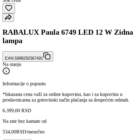
Šok cena
RABALUX Paula 6749 LED 12 W Zidna
lampa
EAN:
5998250367491
Na stanju
Informacije o popustu
*Iskazana cena važi za online kupovinu, kao i za kupovinu u
prodavnicama za gotovinski način plaćanja sa dospećem odmah.
6.399
,
00
RSD
Na rate bez kamate od
534,00
RSD
/mesečno