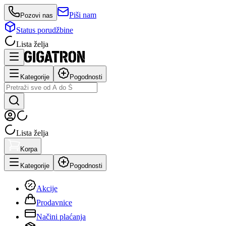
Piši nam
Pozovi nas
Status porudžbine
Lista želja
Kategorije
Pogodnosti
Lista želja
Korpa
Kategorije
Pogodnosti
Akcije
Prodavnice
Načini plaćanja