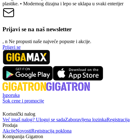
plastike. • Modernog dizajna i lepo se uklapa u svaki enterijer
Prijavi se na naš newsletter
, n
N
e propusti naše najveće popuste i akcije.
Prijavi se
Isporuka
Šok cene i promocije
Korisnički nalog
Već imaš nalog? Uloguj se sada
Zaboravljena lozinka
Registracija
Prodaja
Akcije
Novosti
Registracija poklona
Kompanija Gigatron