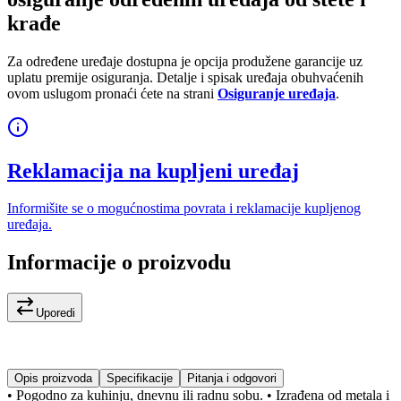
krađe
Za određene uređaje dostupna je opcija produžene garancije uz
uplatu premije osiguranja. Detalje i spisak uređaja obuhvaćenih
ovom uslugom pronaći ćete na strani
Osiguranje uređaja
.
Reklamacija na kupljeni uređaj
Informišite se o mogućnostima povrata i reklamacije kupljenog
uređaja.
Informacije o proizvodu
Uporedi
Opis proizvoda
Specifikacije
Pitanja i odgovori
• Pogodno za kuhinju, dnevnu ili radnu sobu. • Izrađena od metala i