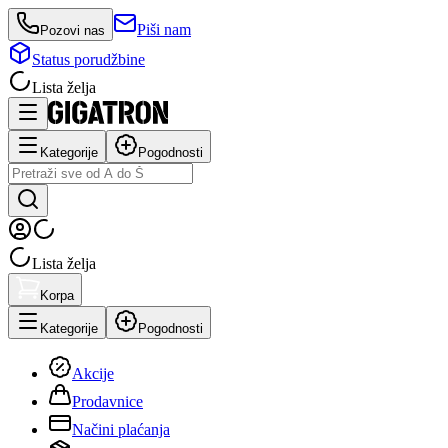
Piši nam
Pozovi nas
Status porudžbine
Lista želja
Kategorije
Pogodnosti
Lista želja
Korpa
Kategorije
Pogodnosti
Akcije
Prodavnice
Načini plaćanja