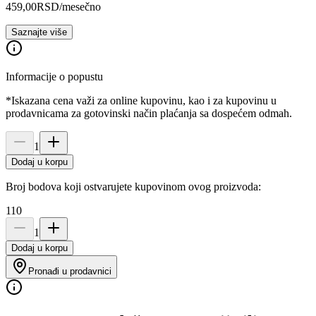
459,00
RSD
/mesečno
Saznajte više
Informacije o popustu
*Iskazana cena važi za online kupovinu, kao i za kupovinu u
prodavnicama za gotovinski način plaćanja sa dospećem odmah.
1
Dodaj u korpu
Broj bodova koji ostvarujete kupovinom ovog proizvoda:
110
1
Dodaj u korpu
Pronađi u prodavnici