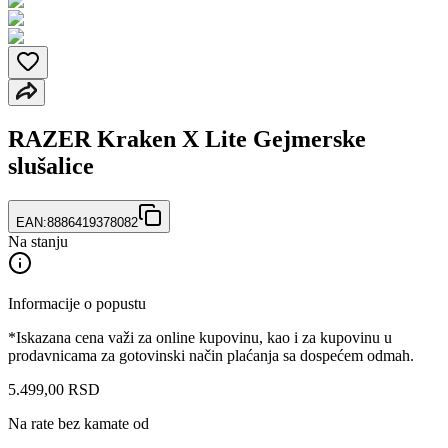
RAZER Kraken X Lite Gejmerske
slušalice
EAN:
8886419378082
Na stanju
Informacije o popustu
*Iskazana cena važi za online kupovinu, kao i za kupovinu u
prodavnicama za gotovinski način plaćanja sa dospećem odmah.
5.499
,
00
RSD
Na rate bez kamate od