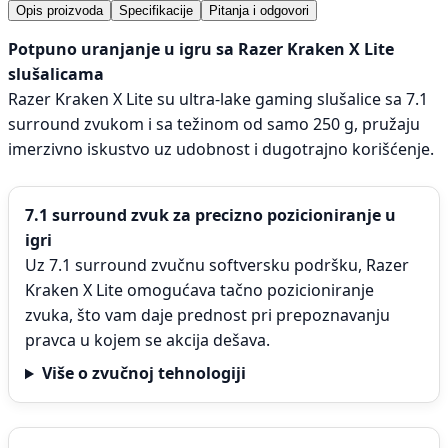
Opis proizvoda
Specifikacije
Pitanja i odgovori
Potpuno uranjanje u igru sa Razer Kraken X Lite
slušalicama
Razer Kraken X Lite su ultra-lake gaming slušalice sa 7.1
surround zvukom i sa težinom od samo 250 g, pružaju
imerzivno iskustvo uz udobnost i dugotrajno korišćenje.
7.1 surround zvuk za precizno pozicioniranje u
igri
Uz 7.1 surround zvučnu softversku podršku, Razer
Kraken X Lite omogućava tačno pozicioniranje
zvuka, što vam daje prednost pri prepoznavanju
pravca u kojem se akcija dešava.
Više o zvučnoj tehnologiji