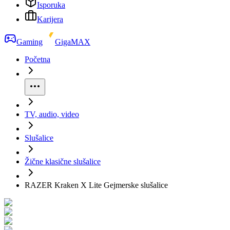
Isporuka
Karijera
Gaming
GigaMAX
Početna
TV, audio, video
Slušalice
Žične klasične slušalice
RAZER Kraken X Lite Gejmerske slušalice