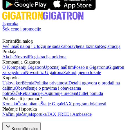
Isporuka
Šok cene i promocije
Korisnički nalog
Već imaš nalog? Uloguj se sada
Zaboravljena lozinka
Registracija
Prodaja
Akcije
Novosti
Registracija poklona
Kompanija Gigatron
O Kompaniji Gigatron
Upoznaj naš tim
Posao u Gigatronu
Gigatron
za zajednicu
Novosti iz Gigatrona
Zakupljujemo lokale
Kupovina
Uslovi korišćenja
Politika privatnosti
Detalji ugovora o prodaji na
daljinu
Obaveštenje o pravima i obavezama
potrošača
Reklamacije
Osiguranje uređaja
Outlet ponuda
Potrebna ti je pomoć?
Kontakt
Česta pitanja
Šta je GigaMAX program lojalnosti
Plaćanje i isporuka
Načini plaćanja
Isporuka
TAX FREE i Ambasade
Korisnički nalog