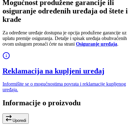
Mogućnost produžene garancije ili
osiguranje određenih uređaja od štete i
krađe
Za određene uređaje dostupna je opcija produžene garancije uz
uplatu premije osiguranja. Detalje i spisak uređaja obuhvaćenih
ovom uslugom pronaći ćete na strani
Osiguranje uređaja
.
Reklamacija na kupljeni uređaj
Informišite se o mogućnostima povrata i reklamacije kupljenog
uređaja.
Informacije o proizvodu
Uporedi