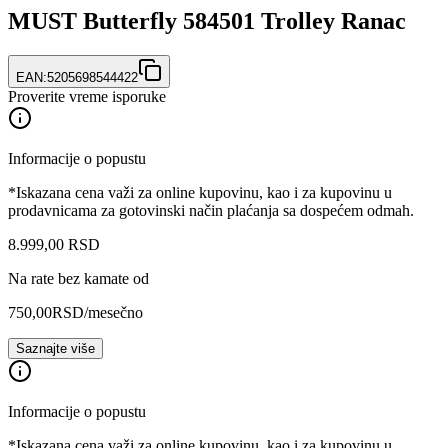
MUST Butterfly 584501 Trolley Ranac
EAN:
5205698544422
Proverite vreme isporuke
Informacije o popustu
*Iskazana cena važi za online kupovinu, kao i za kupovinu u
prodavnicama za gotovinski način plaćanja sa dospećem odmah.
8.999
,
00
RSD
Na rate bez kamate od
750,00
RSD
/mesečno
Saznajte više
Informacije o popustu
*Iskazana cena važi za online kupovinu, kao i za kupovinu u