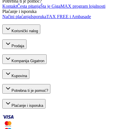
Potrebna ti je pomoć?
Kontakt
Česta pitanja
Šta je GigaMAX program lojalnosti
Plaćanje i isporuka
Načini plaćanja
Isporuka
TAX FREE i Ambasade
Korisnički nalog
Prodaja
Kompanija Gigatron
Kupovina
Potrebna ti je pomoć?
Plaćanje i isporuka