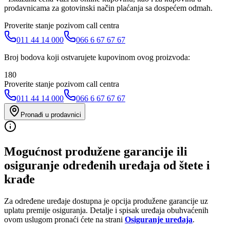
prodavnicama za gotovinski način plaćanja sa dospećem odmah.
Proverite stanje pozivom call centra
011 44 14 000
066 6 67 67 67
Broj bodova koji ostvarujete kupovinom ovog proizvoda:
180
Proverite stanje pozivom call centra
011 44 14 000
066 6 67 67 67
Pronađi u prodavnici
Mogućnost produžene garancije ili
osiguranje određenih uređaja od štete i
krađe
Za određene uređaje dostupna je opcija produžene garancije uz
uplatu premije osiguranja. Detalje i spisak uređaja obuhvaćenih
ovom uslugom pronaći ćete na strani
Osiguranje uređaja
.