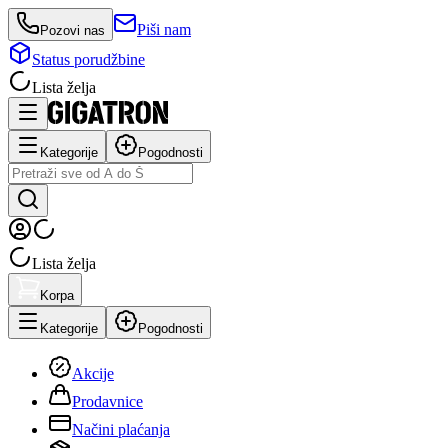
Piši nam
Pozovi nas
Status porudžbine
Lista želja
Kategorije
Pogodnosti
Lista želja
Korpa
Kategorije
Pogodnosti
Akcije
Prodavnice
Načini plaćanja