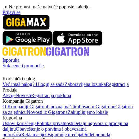
, n
N
e propusti naše najveće popuste i akcije.
Prijavi se
Isporuka
Šok cene i promocije
Korisnički nalog
Već imaš nalog? Uloguj se sada
Zaboravljena lozinka
Registracija
Prodaja
Akcije
Novosti
Registracija poklona
Kompanija Gigatron
O Kompaniji Gigatron
Upoznaj naš tim
Posao u Gigatronu
Gigatron
za zajednicu
Novosti iz Gigatrona
Zakupljujemo lokale
Kupovina
Uslovi korišćenja
Politika privatnosti
Detalji ugovora o prodaji na
daljinu
Obaveštenje o pravima i obavezama
potrošača
Reklamacije
Osiguranje uređaja
Outlet ponuda