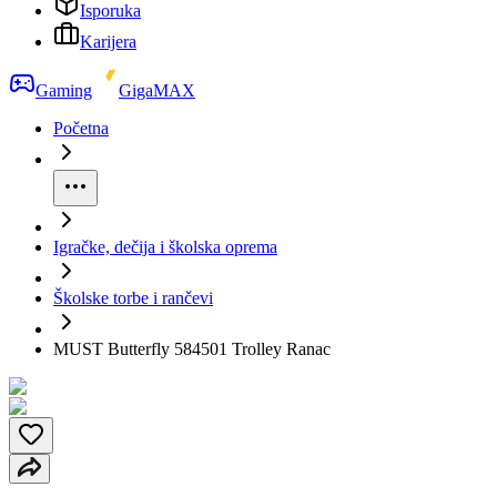
Isporuka
Karijera
Gaming
GigaMAX
Početna
Igračke, dečija i školska oprema
Školske torbe i rančevi
MUST Butterfly 584501 Trolley Ranac