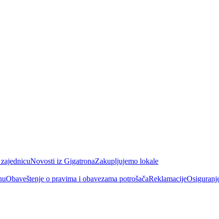
 zajednicu
Novosti iz Gigatrona
Zakupljujemo lokale
nu
Obaveštenje o pravima i obavezama potrošača
Reklamacije
Osiguranj