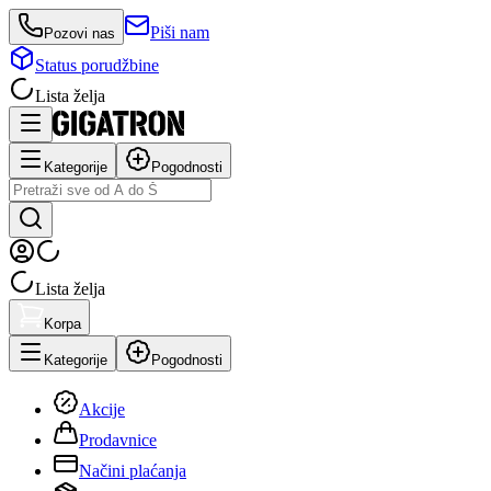
Piši nam
Pozovi nas
Status porudžbine
Lista želja
Kategorije
Pogodnosti
Lista želja
Korpa
Kategorije
Pogodnosti
Akcije
Prodavnice
Načini plaćanja