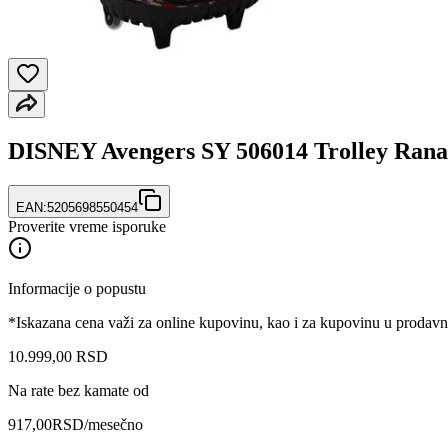
DISNEY Avengers SY 506014 Trolley Rana
EAN:
5205698550454
Proverite vreme isporuke
Informacije o popustu
*Iskazana cena važi za online kupovinu, kao i za kupovinu u prodav
10.999
,
00
RSD
Na rate bez kamate od
917,00
RSD
/mesečno