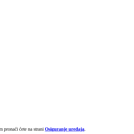
 pronaći ćete na strani
Osiguranje uređaja
.