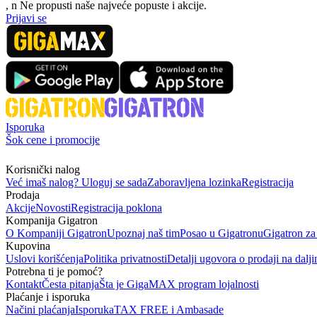
, n
N
e propusti naše najveće popuste i akcije.
Prijavi se
Isporuka
Šok cene i promocije
Korisnički nalog
Već imaš nalog? Uloguj se sada
Zaboravljena lozinka
Registracija
Prodaja
Akcije
Novosti
Registracija poklona
Kompanija Gigatron
O Kompaniji Gigatron
Upoznaj naš tim
Posao u Gigatronu
Gigatron za
Kupovina
Uslovi korišćenja
Politika privatnosti
Detalji ugovora o prodaji na dalji
Potrebna ti je pomoć?
Kontakt
Česta pitanja
Šta je GigaMAX program lojalnosti
Plaćanje i isporuka
Načini plaćanja
Isporuka
TAX FREE i Ambasade