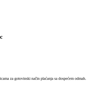
c
nicama za gotovinski način plaćanja sa dospećem odmah.