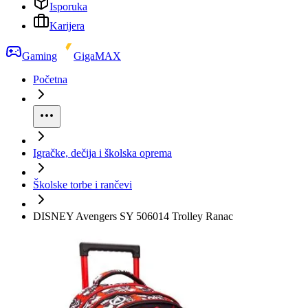
Isporuka
Karijera
Gaming
GigaMAX
Početna
Igračke, dečija i školska oprema
Školske torbe i rančevi
DISNEY Avengers SY 506014 Trolley Ranac