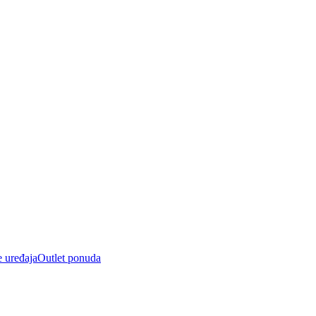
e uređaja
Outlet ponuda