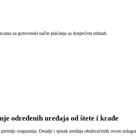
nicama za gotovinski način plaćanja sa dospećem odmah.
nje određenih uređaja od štete i krađe
 premije osiguranja. Detalje i spisak uređaja obuhvaćenih ovom uslugom