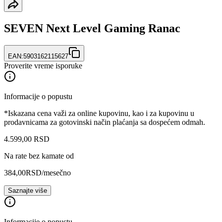
SEVEN Next Level Gaming Ranac
EAN:
5903162115627
Proverite vreme isporuke
Informacije o popustu
*Iskazana cena važi za online kupovinu, kao i za kupovinu u
prodavnicama za gotovinski način plaćanja sa dospećem odmah.
4.599
,
00
RSD
Na rate bez kamate od
384,00
RSD
/mesečno
Saznajte više
Informacije o popustu