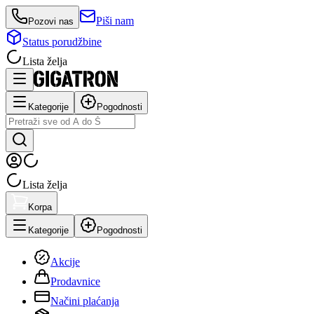
Piši nam
Pozovi nas
Status porudžbine
Lista želja
Kategorije
Pogodnosti
Lista želja
Korpa
Kategorije
Pogodnosti
Akcije
Prodavnice
Načini plaćanja