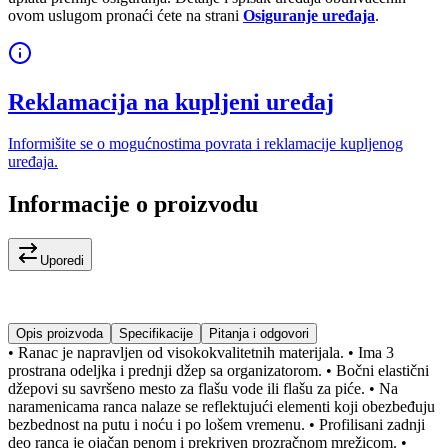
ovom uslugom pronaći ćete na strani
Osiguranje uređaja
.
Reklamacija na kupljeni uređaj
Informišite se o mogućnostima povrata i reklamacije kupljenog
uređaja.
Informacije o proizvodu
Uporedi
Opis proizvoda
Specifikacije
Pitanja i odgovori
• Ranac je napravljen od visokokvalitetnih materijala. • Ima 3
prostrana odeljka i prednji džep sa organizatorom. • Bočni elastični
džepovi su savršeno mesto za flašu vode ili flašu za piće. • Na
naramenicama ranca nalaze se reflektujući elementi koji obezbeđuju
bezbednost na putu i ​​noću i po lošem vremenu. • Profilisani zadnji
deo ranca je ojačan penom i prekriven prozračnom mrežicom. •