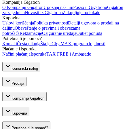
Kompanija Gigatron
O Kompaniji Gigatron
Upoznaj naš tim
Posao u Gigatronu
Gigatron
za zajednicu
Novosti iz Gigatrona
Zakupljujemo lokale
Kupovina
Uslovi korišćenja
Politika privatnosti
Detalji ugovora o prodaji na
daljinu
Obaveštenje o pravima i obavezama
potrošača
Reklamacije
Osiguranje uređaja
Outlet ponuda
Potrebna ti je pomoć?
Kontakt
Česta pitanja
Šta je GigaMAX program lojalnosti
Plaćanje i isporuka
Načini plaćanja
Isporuka
TAX FREE i Ambasade
Korisnički nalog
Prodaja
Kompanija Gigatron
Kupovina
Potrebna ti je pomoć?