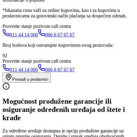
*Iskazana cena važi za online kupovinu, kao i za kupovinu u
prodavnicama za gotovinski način plaćanja sa dospećem odmah.
Proverite stanje pozivom call centra
011 44 14 000
066 6 67 67 67
Broj bodova koji ostvarujete kupovinom ovog proizvoda:
92
Proverite stanje pozivom call centra
011 44 14 000
066 6 67 67 67
Pronađi u prodavnici
Mogućnost produžene garancije ili
osiguranje određenih uređaja od štete i
krađe
Za određene uređaje dostupna je opcija produžene garancije uz
uplatu premije osiguranja. Detalje i spisak uređaja obuhvaćenih