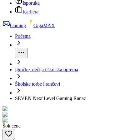
Isporuka
Karijera
Gaming
GigaMAX
Početna
Igračke, dečija i školska oprema
Školske torbe i rančevi
SEVEN Next Level Gaming Ranac
Šok cena