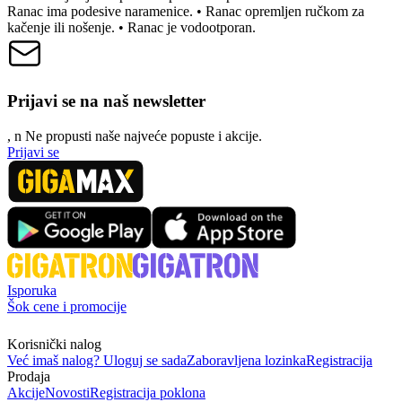
Ranac ima podesive naramenice. • Ranac opremljen ručkom za
kačenje ili nošenje. • Ranac je vodootporan.
Prijavi se na naš newsletter
, n
N
e propusti naše najveće popuste i akcije.
Prijavi se
Isporuka
Šok cene i promocije
Korisnički nalog
Već imaš nalog? Uloguj se sada
Zaboravljena lozinka
Registracija
Prodaja
Akcije
Novosti
Registracija poklona