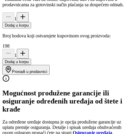
prodavnicama za gotovinski način plaćanja sa dospećem odmah.
1
Dodaj u korpu
Broj bodova koji ostvarujete kupovinom ovog proizvoda:
198
1
Dodaj u korpu
Pronađi u prodavnici
Mogućnost produžene garancije ili
osiguranje određenih uređaja od štete i
krađe
Za određene uređaje dostupna je opcija produžene garancije uz
uplatu premije osiguranja. Detalje i spisak uređaja obuhvaćenih
ovom uslugom pronaći ćete na strani
Osiguranje uređaja
.