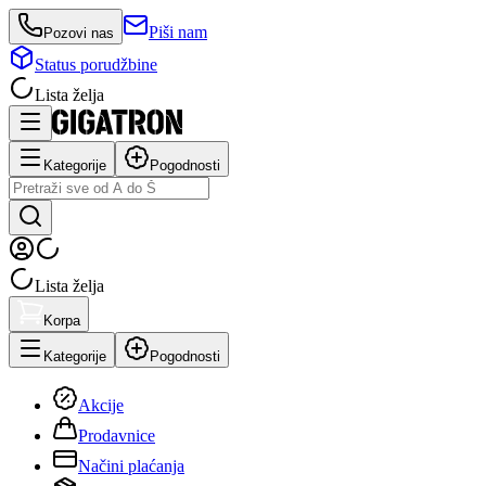
Piši nam
Pozovi nas
Status porudžbine
Lista želja
Kategorije
Pogodnosti
Lista želja
Korpa
Kategorije
Pogodnosti
Akcije
Prodavnice
Načini plaćanja