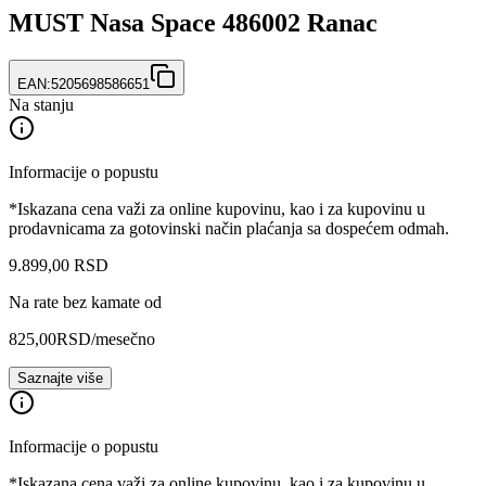
MUST Nasa Space 486002 Ranac
EAN:
5205698586651
Na stanju
Informacije o popustu
*Iskazana cena važi za online kupovinu, kao i za kupovinu u
prodavnicama za gotovinski način plaćanja sa dospećem odmah.
9.899
,
00
RSD
Na rate bez kamate od
825,00
RSD
/mesečno
Saznajte više
Informacije o popustu
*Iskazana cena važi za online kupovinu, kao i za kupovinu u