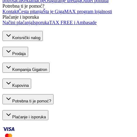
potrošača
Reklamacije
Osiguranje uređaja
Outlet ponuda
Potrebna ti je pomoć?
Kontakt
Česta pitanja
Šta je GigaMAX program lojalnosti
Plaćanje i isporuka
Načini plaćanja
Isporuka
TAX FREE i Ambasade
Korisnički nalog
Prodaja
Kompanija Gigatron
Kupovina
Potrebna ti je pomoć?
Plaćanje i isporuka