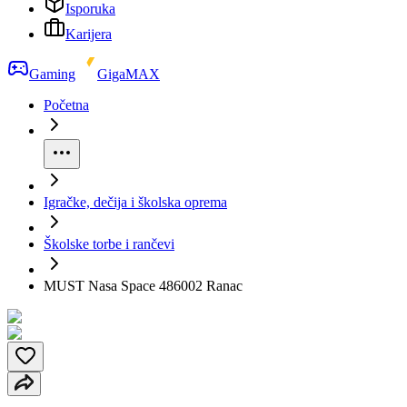
Isporuka
Karijera
Gaming
GigaMAX
Početna
Igračke, dečija i školska oprema
Školske torbe i rančevi
MUST Nasa Space 486002 Ranac