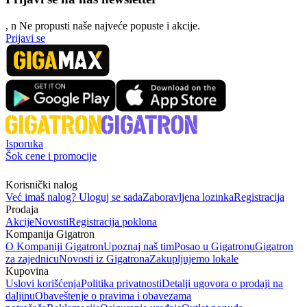
, n
N
e propusti naše najveće popuste i akcije.
Prijavi se
Isporuka
Šok cene i promocije
Korisnički nalog
Već imaš nalog? Uloguj se sada
Zaboravljena lozinka
Registracija
Prodaja
Akcije
Novosti
Registracija poklona
Kompanija Gigatron
O Kompaniji Gigatron
Upoznaj naš tim
Posao u Gigatronu
Gigatron
za zajednicu
Novosti iz Gigatrona
Zakupljujemo lokale
Kupovina
Uslovi korišćenja
Politika privatnosti
Detalji ugovora o prodaji na
daljinu
Obaveštenje o pravima i obavezama