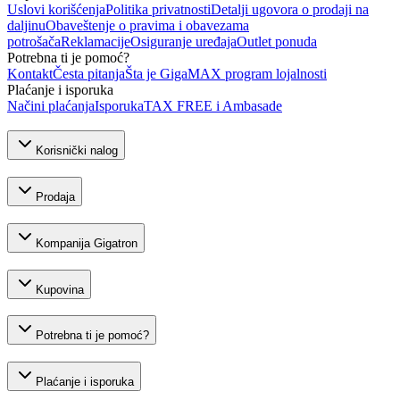
Uslovi korišćenja
Politika privatnosti
Detalji ugovora o prodaji na
daljinu
Obaveštenje o pravima i obavezama
potrošača
Reklamacije
Osiguranje uređaja
Outlet ponuda
Potrebna ti je pomoć?
Kontakt
Česta pitanja
Šta je GigaMAX program lojalnosti
Plaćanje i isporuka
Načini plaćanja
Isporuka
TAX FREE i Ambasade
Korisnički nalog
Prodaja
Kompanija Gigatron
Kupovina
Potrebna ti je pomoć?
Plaćanje i isporuka