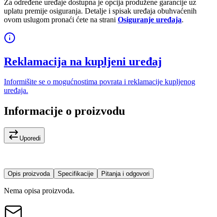
Za određene uređaje dostupna je opcija produžene garancije uz
uplatu premije osiguranja. Detalje i spisak uređaja obuhvaćenih
ovom uslugom pronaći ćete na strani
Osiguranje uređaja
.
Reklamacija na kupljeni uređaj
Informišite se o mogućnostima povrata i reklamacije kupljenog
uređaja.
Informacije o proizvodu
Uporedi
Opis proizvoda
Specifikacije
Pitanja i odgovori
Nema opisa proizvoda.