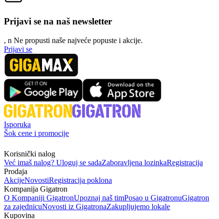
Prijavi se na naš newsletter
, n
N
e propusti naše najveće popuste i akcije.
Prijavi se
Isporuka
Šok cene i promocije
Korisnički nalog
Već imaš nalog? Uloguj se sada
Zaboravljena lozinka
Registracija
Prodaja
Akcije
Novosti
Registracija poklona
Kompanija Gigatron
O Kompaniji Gigatron
Upoznaj naš tim
Posao u Gigatronu
Gigatron
za zajednicu
Novosti iz Gigatrona
Zakupljujemo lokale
Kupovina