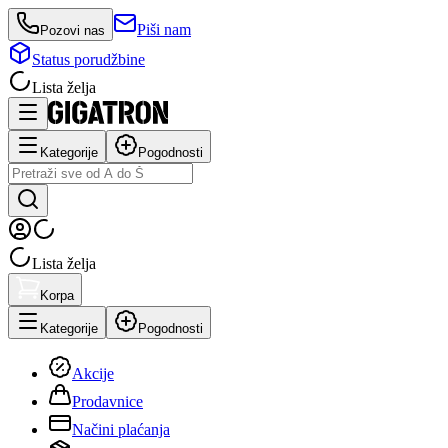
Piši nam
Pozovi nas
Status porudžbine
Lista želja
Kategorije
Pogodnosti
Lista želja
Korpa
Kategorije
Pogodnosti
Akcije
Prodavnice
Načini plaćanja