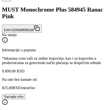
MUST Monochrome Plus 584945 Ranac
Pink
EAN:
5205698598166
Na stanju
Informacije o popustu
*Iskazana cena važi za online kupovinu, kao i za kupovinu u
prodavnicama za gotovinski način plaćanja sa dospećem odmah.
9.899
,
00
RSD
Na rate bez kamate od
825,00
RSD
/mesečno
Saznajte više