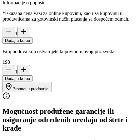
Informacije o popustu
*Iskazana cena važi za online kupovinu, kao i za kupovinu u
prodavnicama za gotovinski način plaćanja sa dospećem odmah.
1
Dodaj u korpu
Broj bodova koji ostvarujete kupovinom ovog proizvoda:
198
1
Dodaj u korpu
Pronađi u prodavnici
Mogućnost produžene garancije ili
osiguranje određenih uređaja od štete i
krađe