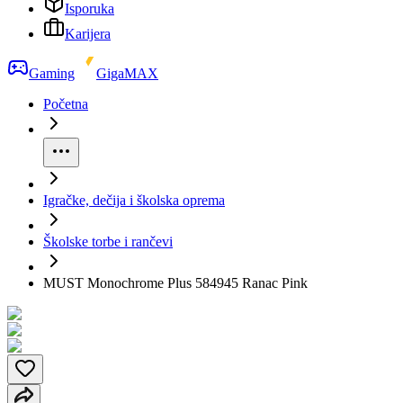
Isporuka
Karijera
Gaming
GigaMAX
Početna
Igračke, dečija i školska oprema
Školske torbe i rančevi
MUST Monochrome Plus 584945 Ranac Pink