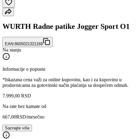
WURTH Radne patike Jogger Sport O1
EAN:
8605021321169
Na stanju
Informacije o popustu
*Iskazana cena važi za online kupovinu, kao i za kupovinu u
prodavnicama za gotovinski način plaćanja sa dospećem odmah.
7.999
,
00
RSD
Na rate bez kamate od
667,00
RSD
/mesečno
Saznajte više