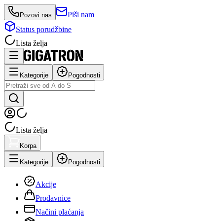
Piši nam
Pozovi nas
Status porudžbine
Lista želja
Kategorije
Pogodnosti
Lista želja
Korpa
Kategorije
Pogodnosti
Akcije
Prodavnice
Načini plaćanja