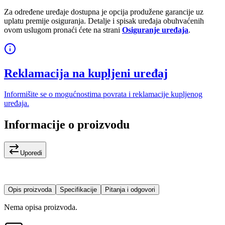
Za određene uređaje dostupna je opcija produžene garancije uz
uplatu premije osiguranja. Detalje i spisak uređaja obuhvaćenih
ovom uslugom pronaći ćete na strani
Osiguranje uređaja
.
Reklamacija na kupljeni uređaj
Informišite se o mogućnostima povrata i reklamacije kupljenog
uređaja.
Informacije o proizvodu
Uporedi
Opis proizvoda
Specifikacije
Pitanja i odgovori
Nema opisa proizvoda.