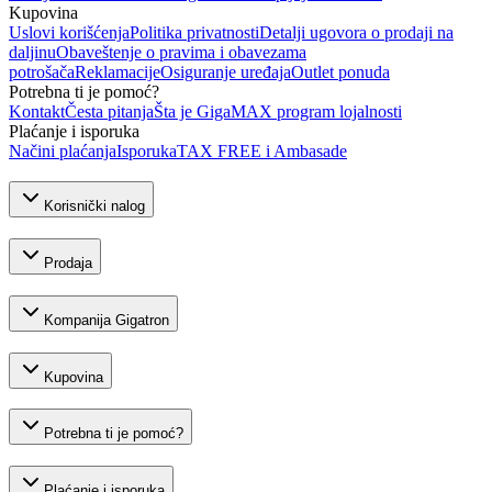
Kupovina
Uslovi korišćenja
Politika privatnosti
Detalji ugovora o prodaji na
daljinu
Obaveštenje o pravima i obavezama
potrošača
Reklamacije
Osiguranje uređaja
Outlet ponuda
Potrebna ti je pomoć?
Kontakt
Česta pitanja
Šta je GigaMAX program lojalnosti
Plaćanje i isporuka
Načini plaćanja
Isporuka
TAX FREE i Ambasade
Korisnički nalog
Prodaja
Kompanija Gigatron
Kupovina
Potrebna ti je pomoć?
Plaćanje i isporuka