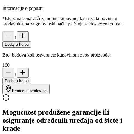
Informacije o popustu
*Iskazana cena važi za online kupovinu, kao i za kupovinu u
prodavnicama za gotovinski način plaćanja sa dospećem odmah.
1
Dodaj u korpu
Broj bodova koji ostvarujete kupovinom ovog proizvoda:
160
1
Dodaj u korpu
Pronađi u prodavnici
Mogućnost produžene garancije ili
osiguranje određenih uređaja od štete i
krađe