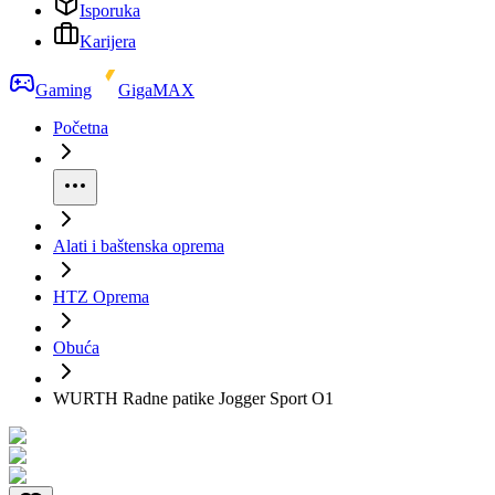
Isporuka
Karijera
Gaming
GigaMAX
Početna
Alati i baštenska oprema
HTZ Oprema
Obuća
WURTH Radne patike Jogger Sport O1