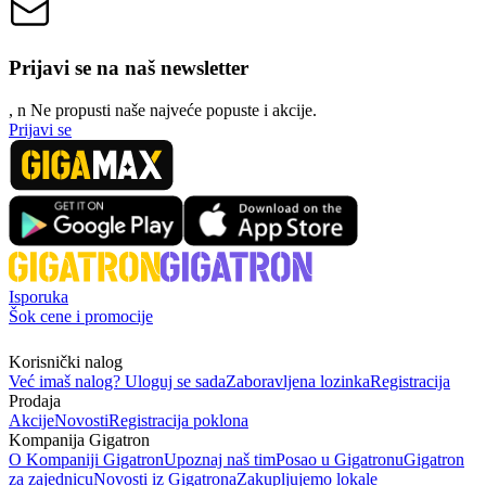
Prijavi se na naš newsletter
, n
N
e propusti naše najveće popuste i akcije.
Prijavi se
Isporuka
Šok cene i promocije
Korisnički nalog
Već imaš nalog? Uloguj se sada
Zaboravljena lozinka
Registracija
Prodaja
Akcije
Novosti
Registracija poklona
Kompanija Gigatron
O Kompaniji Gigatron
Upoznaj naš tim
Posao u Gigatronu
Gigatron
za zajednicu
Novosti iz Gigatrona
Zakupljujemo lokale