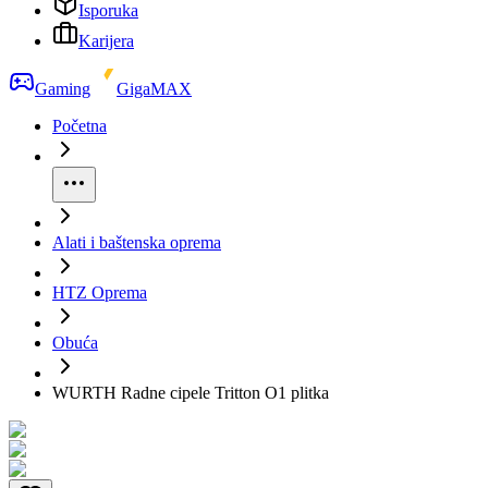
Isporuka
Karijera
Gaming
GigaMAX
Početna
Alati i baštenska oprema
HTZ Oprema
Obuća
WURTH Radne cipele Tritton O1 plitka