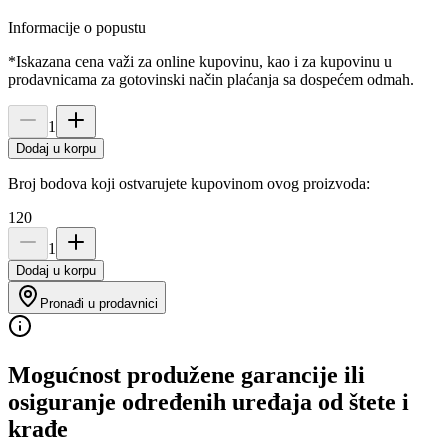
Informacije o popustu
*Iskazana cena važi za online kupovinu, kao i za kupovinu u
prodavnicama za gotovinski način plaćanja sa dospećem odmah.
1
Dodaj u korpu
Broj bodova koji ostvarujete kupovinom ovog proizvoda:
120
1
Dodaj u korpu
Pronađi u prodavnici
Mogućnost produžene garancije ili
osiguranje određenih uređaja od štete i
krađe