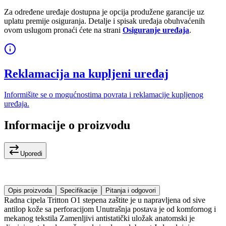
Za određene uređaje dostupna je opcija produžene garancije uz
uplatu premije osiguranja. Detalje i spisak uređaja obuhvaćenih
ovom uslugom pronaći ćete na strani
Osiguranje uređaja
.
Reklamacija na kupljeni uređaj
Informišite se o mogućnostima povrata i reklamacije kupljenog
uređaja.
Informacije o proizvodu
Uporedi
Opis proizvoda
Specifikacije
Pitanja i odgovori
Radna cipela Tritton O1 stepena zaštite je u napravljena od sive
antilop kože sa perforacijom Unutrašnja postava je od komfornog i
mekanog tekstila Zamenljivi antistatički uložak anatomski je