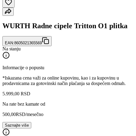
WURTH Radne cipele Tritton O1 plitka
EAN:
8605021365569
Na stanju
Informacije o popustu
*Iskazana cena važi za online kupovinu, kao i za kupovinu u
prodavnicama za gotovinski način plaćanja sa dospećem odmah.
5.999
,
00
RSD
Na rate bez kamate od
500,00
RSD
/mesečno
Saznajte više