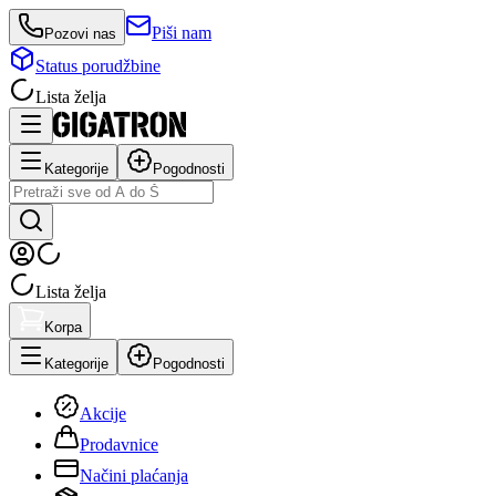
Piši nam
Pozovi nas
Status porudžbine
Lista želja
Kategorije
Pogodnosti
Lista želja
Korpa
Kategorije
Pogodnosti
Akcije
Prodavnice
Načini plaćanja