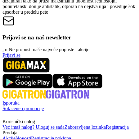
dizajniran tako da pruža maksimalnu udobnost Jednoslojni
poliuretanski đon je antistatik, otporan na dejstva ulja i poseduje šok
apsorber u predelu pete
Prijavi se na naš newsletter
, n
N
e propusti naše najveće popuste i akcije.
Prijavi se
Isporuka
Šok cene i promocije
Korisnički nalog
Već imaš nalog? Uloguj se sada
Zaboravljena lozinka
Registracija
Prodaja
Akcije
Novosti
Registracija poklona