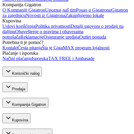
Kompanija Gigatron
O Kompaniji Gigatron
Upoznaj naš tim
Posao u Gigatronu
Gigatron
za zajednicu
Novosti iz Gigatrona
Zakupljujemo lokale
Kupovina
Uslovi korišćenja
Politika privatnosti
Detalji ugovora o prodaji na
daljinu
Obaveštenje o pravima i obavezama
potrošača
Reklamacije
Osiguranje uređaja
Outlet ponuda
Potrebna ti je pomoć?
Kontakt
Česta pitanja
Šta je GigaMAX program lojalnosti
Plaćanje i isporuka
Načini plaćanja
Isporuka
TAX FREE i Ambasade
Korisnički nalog
Prodaja
Kompanija Gigatron
Kupovina