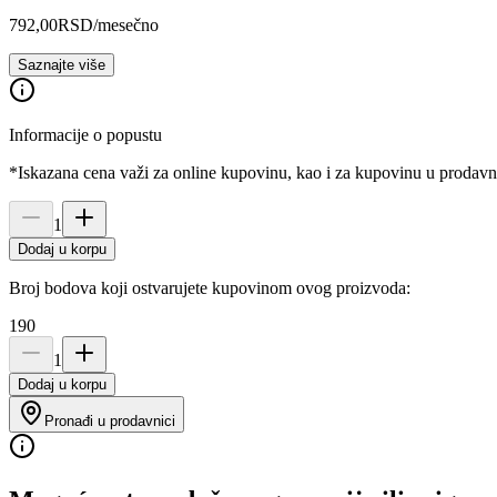
792,00
RSD
/mesečno
Saznajte više
Informacije o popustu
*Iskazana cena važi za online kupovinu, kao i za kupovinu u prodav
1
Dodaj u korpu
Broj bodova koji ostvarujete kupovinom ovog proizvoda:
190
1
Dodaj u korpu
Pronađi u prodavnici