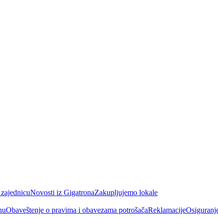
 zajednicu
Novosti iz Gigatrona
Zakupljujemo lokale
nu
Obaveštenje o pravima i obavezama potrošača
Reklamacije
Osiguranj