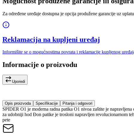
Mogućnost produžene garancije ili osigura
Za određene uređaje dostupna je opcija produžene garancije uz uplatu
Reklamacija na kupljeni uređaj
Informišite se o mogućnostima povrata i reklamacije kupljenog uređaj
Informacije o proizvodu
Uporedi
Opis proizvoda
Specifikacije
Pitanja i odgovori
SPIDER O1 je moderna radna patika O1 nivoa zaštite je napravljen
za udobniji hod Đon patike je trosloni napravljen revolucionarnom tehn
pete