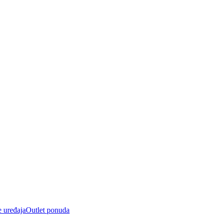
e uređaja
Outlet ponuda