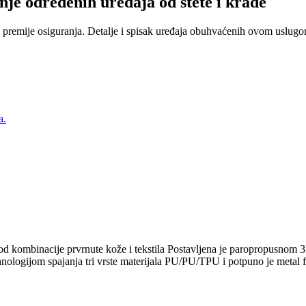
nje određenih uređaja od štete i krađe
 premije osiguranja. Detalje i spisak uređaja obuhvaćenih ovom uslugom
a.
a od kombinacije prvrnute kože i tekstila Postavljena je paroprop
ologijom spajanja tri vrste materijala PU/PU/TPU i potpuno je metal fre