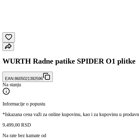
WURTH Radne patike SPIDER O1 plitke
EAN:
8605021392596
Na stanju
Informacije o popustu
*Iskazana cena važi za online kupovinu, kao i za kupovinu u prodav
9.499
,
00
RSD
Na rate bez kamate od