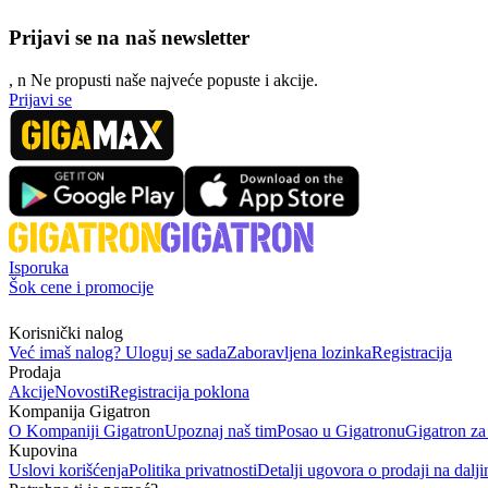
Prijavi se na naš newsletter
, n
N
e propusti naše najveće popuste i akcije.
Prijavi se
Isporuka
Šok cene i promocije
Korisnički nalog
Već imaš nalog? Uloguj se sada
Zaboravljena lozinka
Registracija
Prodaja
Akcije
Novosti
Registracija poklona
Kompanija Gigatron
O Kompaniji Gigatron
Upoznaj naš tim
Posao u Gigatronu
Gigatron za
Kupovina
Uslovi korišćenja
Politika privatnosti
Detalji ugovora o prodaji na dalji