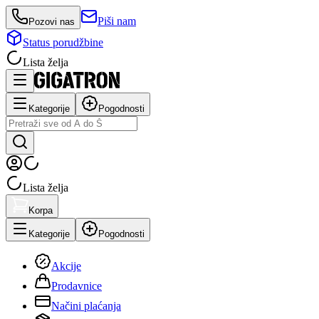
Piši nam
Pozovi nas
Status porudžbine
Lista želja
Kategorije
Pogodnosti
Lista želja
Korpa
Kategorije
Pogodnosti
Akcije
Prodavnice
Načini plaćanja