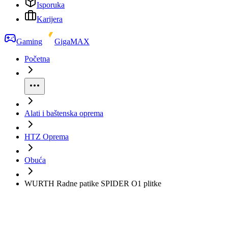
Isporuka
Karijera
Gaming
GigaMAX
Početna
Alati i baštenska oprema
HTZ Oprema
Obuća
WURTH Radne patike SPIDER O1 plitke