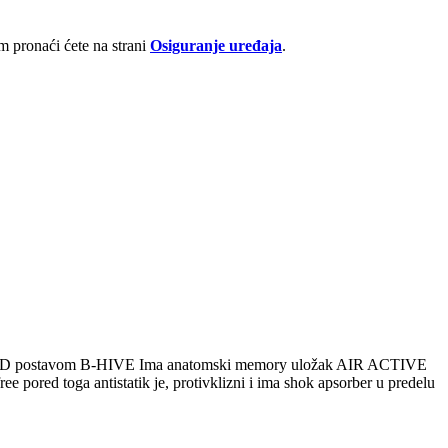
 pronaći ćete na strani
Osiguranje uređaja
.
usnom 3D postavom B-HIVE Ima anatomski memory uložak AIR ACTIVE
e pored toga antistatik je, protivklizni i ima shok apsorber u predelu