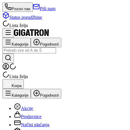
Piši nam
Pozovi nas
Status porudžbine
Lista želja
Kategorije
Pogodnosti
Lista želja
Korpa
Kategorije
Pogodnosti
Akcije
Prodavnice
Načini plaćanja