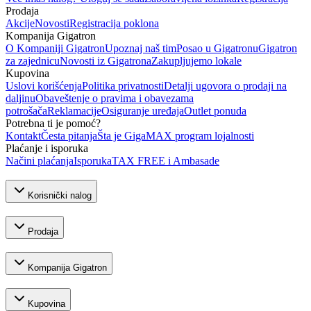
Prodaja
Akcije
Novosti
Registracija poklona
Kompanija Gigatron
O Kompaniji Gigatron
Upoznaj naš tim
Posao u Gigatronu
Gigatron
za zajednicu
Novosti iz Gigatrona
Zakupljujemo lokale
Kupovina
Uslovi korišćenja
Politika privatnosti
Detalji ugovora o prodaji na
daljinu
Obaveštenje o pravima i obavezama
potrošača
Reklamacije
Osiguranje uređaja
Outlet ponuda
Potrebna ti je pomoć?
Kontakt
Česta pitanja
Šta je GigaMAX program lojalnosti
Plaćanje i isporuka
Načini plaćanja
Isporuka
TAX FREE i Ambasade
Korisnički nalog
Prodaja
Kompanija Gigatron
Kupovina