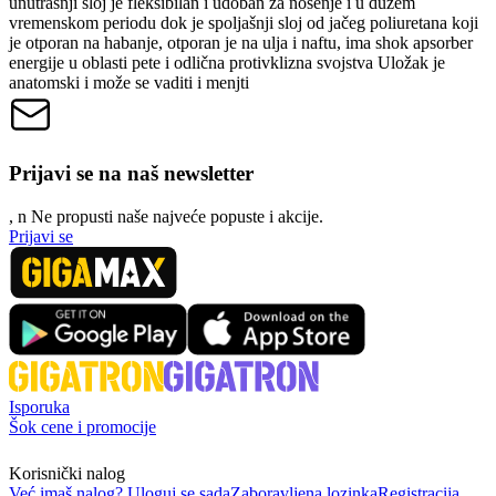
unutrašnji sloj je fleksibilan i udoban za nošenje i u dužem
vremenskom periodu dok je spoljašnji sloj od jačeg poliuretana koji
je otporan na habanje, otporan je na ulja i naftu, ima shok apsorber
energije u oblasti pete i odlična protivklizna svojstva Uložak je
anatomski i može se vaditi i menjti
Prijavi se na naš newsletter
, n
N
e propusti naše najveće popuste i akcije.
Prijavi se
Isporuka
Šok cene i promocije
Korisnički nalog
Već imaš nalog? Uloguj se sada
Zaboravljena lozinka
Registracija