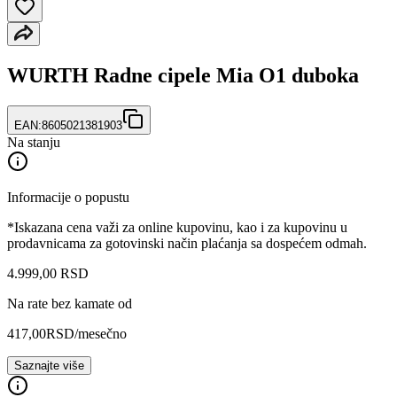
WURTH Radne cipele Mia O1 duboka
EAN:
8605021381903
Na stanju
Informacije o popustu
*Iskazana cena važi za online kupovinu, kao i za kupovinu u
prodavnicama za gotovinski način plaćanja sa dospećem odmah.
4.999
,
00
RSD
Na rate bez kamate od
417,00
RSD
/mesečno
Saznajte više