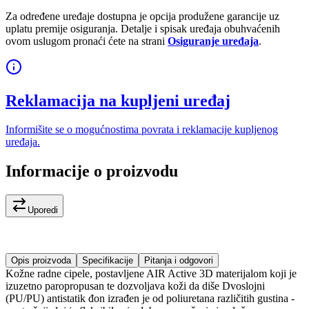
Za određene uređaje dostupna je opcija produžene garancije uz
uplatu premije osiguranja. Detalje i spisak uređaja obuhvaćenih
ovom uslugom pronaći ćete na strani
Osiguranje uređaja
.
Reklamacija na kupljeni uređaj
Informišite se o mogućnostima povrata i reklamacije kupljenog
uređaja.
Informacije o proizvodu
Uporedi
Opis proizvoda
Specifikacije
Pitanja i odgovori
Kožne radne cipele, postavljene AIR Active 3D materijalom koji je
izuzetno paropropusan te dozvoljava koži da diše Dvoslojni
(PU/PU) antistatik đon izrađen je od poliuretana različitih gustina -