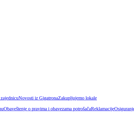
 zajednicu
Novosti iz Gigatrona
Zakupljujemo lokale
nu
Obaveštenje o pravima i obavezama potrošača
Reklamacije
Osiguranj