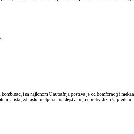
a.
u kombinaciji sa najlonom Unutrašnja postava je od komfornog i mekanog
uretanski jednoslojni otporan na dejstva ulja i protivklizni U predelu 