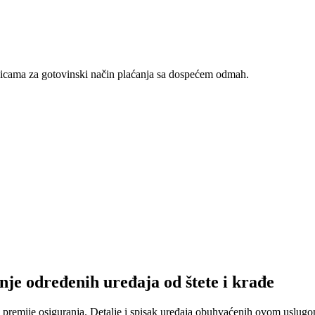
nicama za gotovinski način plaćanja sa dospećem odmah.
nje određenih uređaja od štete i krađe
 premije osiguranja. Detalje i spisak uređaja obuhvaćenih ovom uslugom