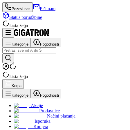
Piši nam
Pozovi nas
Status porudžbine
Lista želja
Kategorije
Pogodnosti
Lista želja
Korpa
Kategorije
Pogodnosti
Akcije
Prodavnice
Načini plaćanja
Isporuka
Karijera