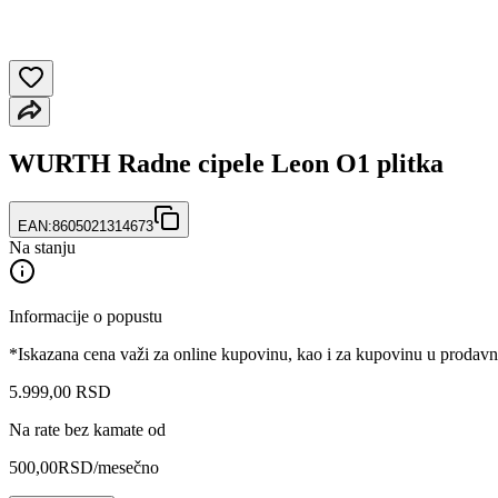
WURTH Radne cipele Leon O1 plitka
EAN:
8605021314673
Na stanju
Informacije o popustu
*Iskazana cena važi za online kupovinu, kao i za kupovinu u prodav
5.999
,
00
RSD
Na rate bez kamate od
500,00
RSD
/mesečno