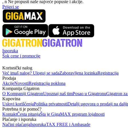
, n
N
e propusti naše najveće popuste i akcije.
Prijavi se
Isporuka
Šok cene i promocije
Korisnički nalog
Već imaš nalog? Uloguj se sada
Zaboravljena lozinka
Registracija
Prodaja
Akcije
Novosti
Registracija poklona
Kompanija Gigatron
O Kompaniji Gigatron
Upoznaj naš tim
Posao u Gigatronu
Gigatron za
Kupovina
Uslovi korišćenja
Politika privatnosti
Detalji ugovora o prodaji na dalji
Potrebna ti je pomoć?
Kontakt
Česta pitanja
Šta je GigaMAX program lojalnosti
Plaćanje i isporuka
Načini plaćanja
Isporuka
TAX FREE i Ambasade