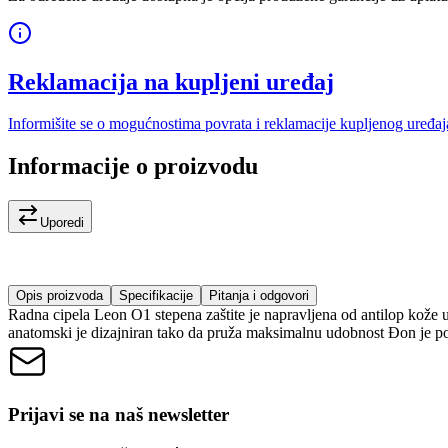
Reklamacija na kupljeni uređaj
Informišite se o mogućnostima povrata i reklamacije kupljenog uređaj
Informacije o proizvodu
Uporedi
Opis proizvoda
Specifikacije
Pitanja i odgovori
Radna cipela Leon O1 stepena zaštite je napravljena od antilop kože 
anatomski je dizajniran tako da pruža maksimalnu udobnost Đon je poli
Prijavi se na naš newsletter