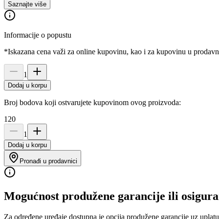
Saznajte više
Informacije o popustu
*Iskazana cena važi za online kupovinu, kao i za kupovinu u prodav
1
Dodaj u korpu
Broj bodova koji ostvarujete kupovinom ovog proizvoda:
120
1
Dodaj u korpu
Pronađi u prodavnici
Mogućnost produžene garancije ili osigura
Za određene uređaje dostupna je opcija produžene garancije uz uplatu