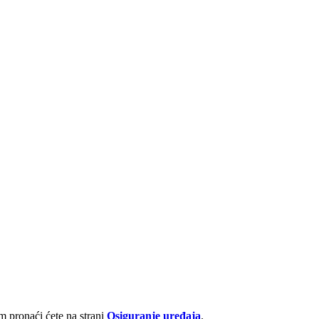
 pronaći ćete na strani
Osiguranje uređaja
.