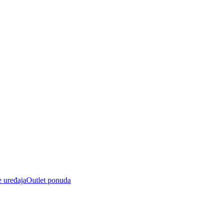
e uređaja
Outlet ponuda