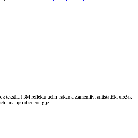
 tekstila i 3M reflektujućim trakama Zamenljivi antistatički uložak
pete ima apsorber energije