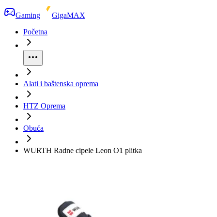
Gaming
GigaMAX
Početna
Alati i baštenska oprema
HTZ Oprema
Obuća
WURTH Radne cipele Leon O1 plitka