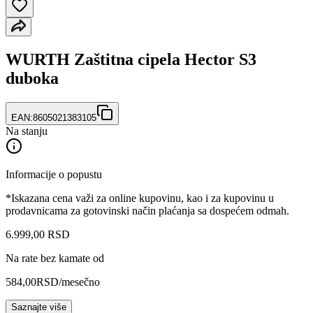
WURTH Zaštitna cipela Hector S3
duboka
EAN:
8605021383105
Na stanju
Informacije o popustu
*Iskazana cena važi za online kupovinu, kao i za kupovinu u
prodavnicama za gotovinski način plaćanja sa dospećem odmah.
6.999
,
00
RSD
Na rate bez kamate od
584,00
RSD
/mesečno
Saznajte više