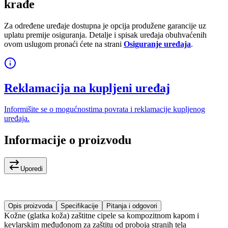
krađe
Za određene uređaje dostupna je opcija produžene garancije uz
uplatu premije osiguranja. Detalje i spisak uređaja obuhvaćenih
ovom uslugom pronaći ćete na strani
Osiguranje uređaja
.
Reklamacija na kupljeni uređaj
Informišite se o mogućnostima povrata i reklamacije kupljenog
uređaja.
Informacije o proizvodu
Uporedi
Opis proizvoda
Specifikacije
Pitanja i odgovori
Kožne (glatka koža) zaštitne cipele sa kompozitnom kapom i
kevlarskim međuđonom za zaštitu od proboja stranih tela