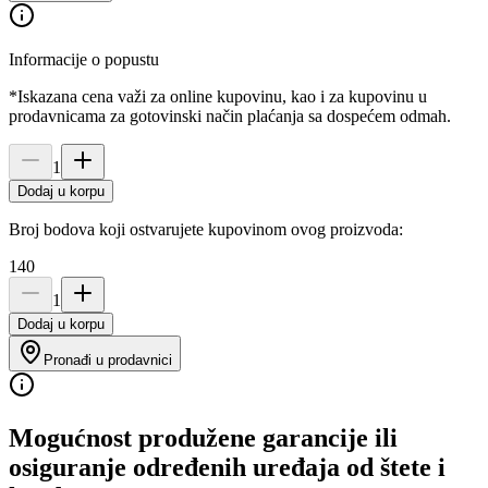
Informacije o popustu
*Iskazana cena važi za online kupovinu, kao i za kupovinu u
prodavnicama za gotovinski način plaćanja sa dospećem odmah.
1
Dodaj u korpu
Broj bodova koji ostvarujete kupovinom ovog proizvoda:
140
1
Dodaj u korpu
Pronađi u prodavnici
Mogućnost produžene garancije ili
osiguranje određenih uređaja od štete i