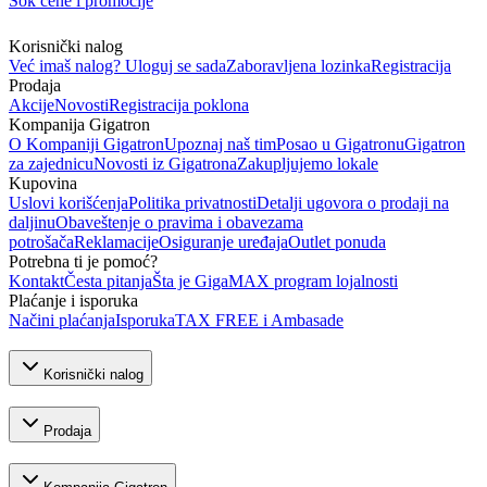
Šok cene i promocije
Korisnički nalog
Već imaš nalog? Uloguj se sada
Zaboravljena lozinka
Registracija
Prodaja
Akcije
Novosti
Registracija poklona
Kompanija Gigatron
O Kompaniji Gigatron
Upoznaj naš tim
Posao u Gigatronu
Gigatron
za zajednicu
Novosti iz Gigatrona
Zakupljujemo lokale
Kupovina
Uslovi korišćenja
Politika privatnosti
Detalji ugovora o prodaji na
daljinu
Obaveštenje o pravima i obavezama
potrošača
Reklamacije
Osiguranje uređaja
Outlet ponuda
Potrebna ti je pomoć?
Kontakt
Česta pitanja
Šta je GigaMAX program lojalnosti
Plaćanje i isporuka
Načini plaćanja
Isporuka
TAX FREE i Ambasade
Korisnički nalog
Prodaja