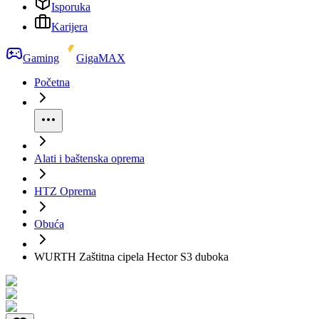
Isporuka
Karijera
Gaming
GigaMAX
Početna
Alati i baštenska oprema
HTZ Oprema
Obuća
WURTH Zaštitna cipela Hector S3 duboka