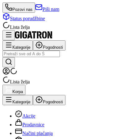
Piši nam
Pozovi nas
Status porudžbine
Lista želja
Kategorije
Pogodnosti
Lista želja
Korpa
Kategorije
Pogodnosti
Akcije
Prodavnice
Načini plaćanja