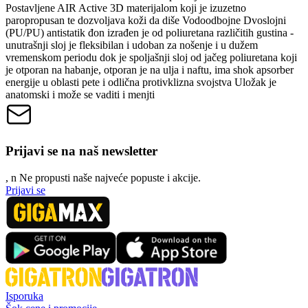
Postavljene AIR Active 3D materijalom koji je izuzetno
paropropusan te dozvoljava koži da diše Vodoodbojne Dvoslojni
(PU/PU) antistatik đon izrađen je od poliuretana različitih gustina -
unutrašnji sloj je fleksibilan i udoban za nošenje i u dužem
vremenskom periodu dok je spoljašnji sloj od jačeg poliuretana koji
je otporan na habanje, otporan je na ulja i naftu, ima shok apsorber
energije u oblasti pete i odlična protivklizna svojstva Uložak je
anatomski i može se vaditi i menjti
Prijavi se na naš newsletter
, n
N
e propusti naše najveće popuste i akcije.
Prijavi se
Isporuka