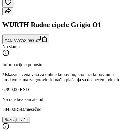
WURTH Radne cipele Grigio O1
EAN:
8605021383167
Na stanju
Informacije o popustu
*Iskazana cena važi za online kupovinu, kao i za kupovinu u
prodavnicama za gotovinski način plaćanja sa dospećem odmah.
6.999
,
00
RSD
Na rate bez kamate od
584,00
RSD
/mesečno
Saznajte više