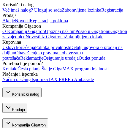
Korisnički nalog
Već imaš nalog? Uloguj se sada
Zaboravljena lozinka
Registracija
Prodaja
Akcije
Novosti
Registracija poklona
Kompanija Gigatron
O Kompaniji Gigatron
Upoznaj naš tim
Posao u Gigatronu
Gigatron
za zajednicu
Novosti iz Gigatrona
Zakupljujemo lokale
Kupovina
Uslovi korišćenja
Politika privatnosti
Detalji ugovora o prodaji na
daljinu
Obaveštenje o pravima i obavezama
potrošača
Reklamacije
Osiguranje uređaja
Outlet ponuda
Potrebna ti je pomoć?
Kontakt
Česta pitanja
Šta je GigaMAX program lojalnosti
Plaćanje i isporuka
Načini plaćanja
Isporuka
TAX FREE i Ambasade
Korisnički nalog
Prodaja
Kompanija Gigatron