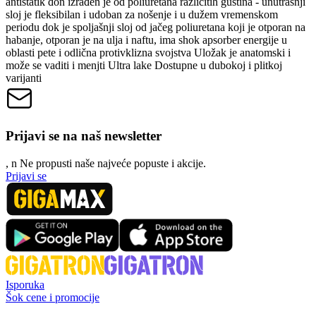
antistatik đon izrađen je od poliuretana različitih gustina - unutrašnji
sloj je fleksibilan i udoban za nošenje i u dužem vremenskom
periodu dok je spoljašnji sloj od jačeg poliuretana koji je otporan na
habanje, otporan je na ulja i naftu, ima shok apsorber energije u
oblasti pete i odlična protivklizna svojstva Uložak je anatomski i
može se vaditi i menjti Ultra lake Dostupne u dubokoj i plitkoj
varijanti
Prijavi se na naš newsletter
, n
N
e propusti naše najveće popuste i akcije.
Prijavi se
Isporuka
Šok cene i promocije