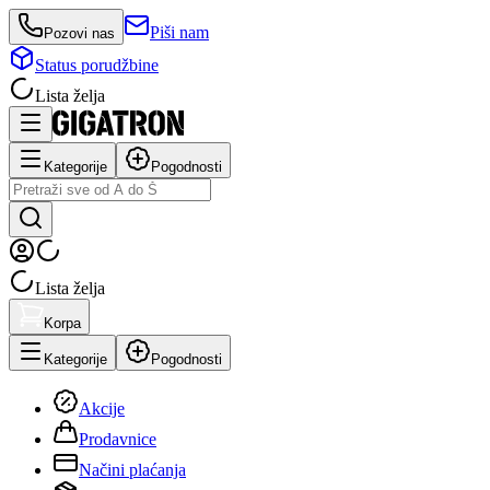
Piši nam
Pozovi nas
Status porudžbine
Lista želja
Kategorije
Pogodnosti
Lista želja
Korpa
Kategorije
Pogodnosti
Akcije
Prodavnice
Načini plaćanja