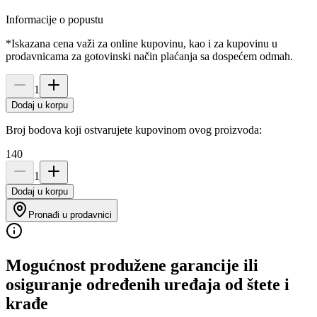
Informacije o popustu
*Iskazana cena važi za online kupovinu, kao i za kupovinu u
prodavnicama za gotovinski način plaćanja sa dospećem odmah.
1
Dodaj u korpu
Broj bodova koji ostvarujete kupovinom ovog proizvoda:
140
1
Dodaj u korpu
Pronađi u prodavnici
Mogućnost produžene garancije ili
osiguranje određenih uređaja od štete i
krađe