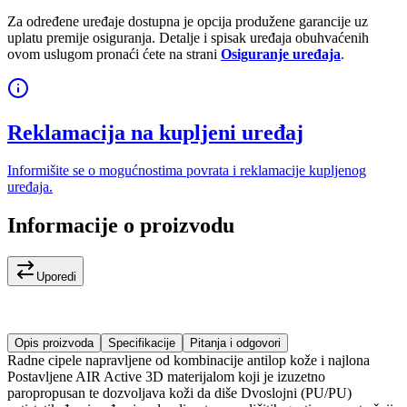
Za određene uređaje dostupna je opcija produžene garancije uz
uplatu premije osiguranja. Detalje i spisak uređaja obuhvaćenih
ovom uslugom pronaći ćete na strani
Osiguranje uređaja
.
Reklamacija na kupljeni uređaj
Informišite se o mogućnostima povrata i reklamacije kupljenog
uređaja.
Informacije o proizvodu
Uporedi
Opis proizvoda
Specifikacije
Pitanja i odgovori
Radne cipele napravljene od kombinacije antilop kože i najlona
Postavljene AIR Active 3D materijalom koji je izuzetno
paropropusan te dozvoljava koži da diše Dvoslojni (PU/PU)