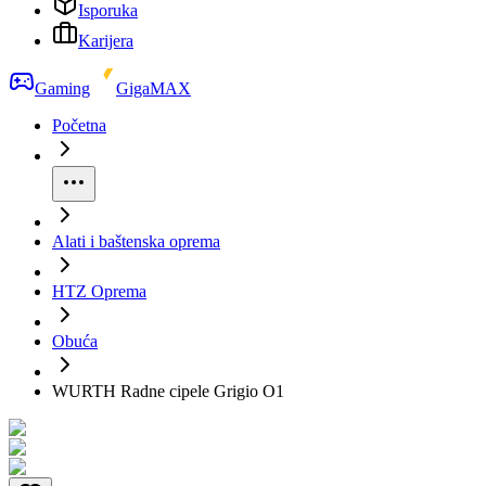
Isporuka
Karijera
Gaming
GigaMAX
Početna
Alati i baštenska oprema
HTZ Oprema
Obuća
WURTH Radne cipele Grigio O1