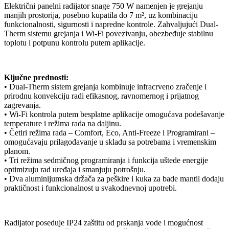
Električni panelni radijator snage 750 W namenjen je grejanju
manjih prostorija, posebno kupatila do 7 m², uz kombinaciju
funkcionalnosti, sigurnosti i napredne kontrole. Zahvaljujući Dual-
Therm sistemu grejanja i Wi-Fi povezivanju, obezbeđuje stabilnu
toplotu i potpunu kontrolu putem aplikacije.
Ključne prednosti:
• Dual-Therm sistem grejanja kombinuje infracrveno zračenje i
prirodnu konvekciju radi efikasnog, ravnomernog i prijatnog
zagrevanja.
• Wi-Fi kontrola putem besplatne aplikacije omogućava podešavanje
temperature i režima rada na daljinu.
• Četiri režima rada – Comfort, Eco, Anti-Freeze i Programirani –
omogućavaju prilagođavanje u skladu sa potrebama i vremenskim
planom.
• Tri režima sedmičnog programiranja i funkcija uštede energije
optimizuju rad uređaja i smanjuju potrošnju.
• Dva aluminijumska držača za peškire i kuka za bade mantil dodaju
praktičnost i funkcionalnost u svakodnevnoj upotrebi.
Radijator poseduje IP24 zaštitu od prskanja vode i mogućnost