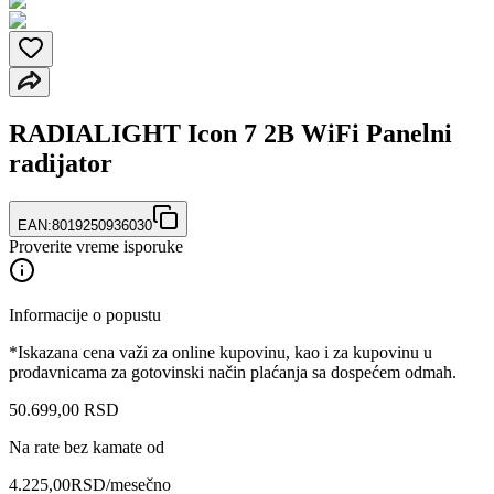
RADIALIGHT Icon 7 2B WiFi Panelni
radijator
EAN:
8019250936030
Proverite vreme isporuke
Informacije o popustu
*Iskazana cena važi za online kupovinu, kao i za kupovinu u
prodavnicama za gotovinski način plaćanja sa dospećem odmah.
50.699
,
00
RSD
Na rate bez kamate od
4.225,00
RSD
/mesečno