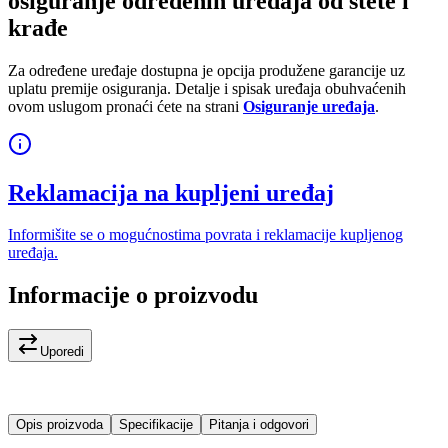
osiguranje određenih uređaja od štete i
krađe
Za određene uređaje dostupna je opcija produžene garancije uz
uplatu premije osiguranja. Detalje i spisak uređaja obuhvaćenih
ovom uslugom pronaći ćete na strani
Osiguranje uređaja
.
Reklamacija na kupljeni uređaj
Informišite se o mogućnostima povrata i reklamacije kupljenog
uređaja.
Informacije o proizvodu
Uporedi
Opis proizvoda
Specifikacije
Pitanja i odgovori