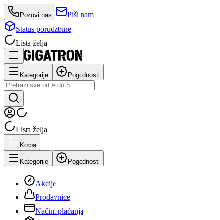
Piši nam
Pozovi nas
Status porudžbine
Lista želja
Kategorije
Pogodnosti
Lista želja
Korpa
Kategorije
Pogodnosti
Akcije
Prodavnice
Načini plaćanja