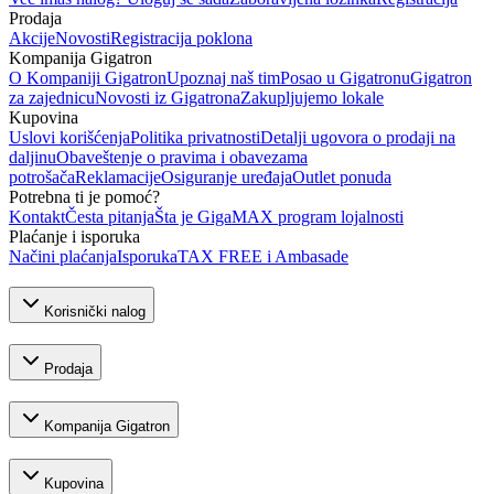
Prodaja
Akcije
Novosti
Registracija poklona
Kompanija Gigatron
O Kompaniji Gigatron
Upoznaj naš tim
Posao u Gigatronu
Gigatron
za zajednicu
Novosti iz Gigatrona
Zakupljujemo lokale
Kupovina
Uslovi korišćenja
Politika privatnosti
Detalji ugovora o prodaji na
daljinu
Obaveštenje o pravima i obavezama
potrošača
Reklamacije
Osiguranje uređaja
Outlet ponuda
Potrebna ti je pomoć?
Kontakt
Česta pitanja
Šta je GigaMAX program lojalnosti
Plaćanje i isporuka
Načini plaćanja
Isporuka
TAX FREE i Ambasade
Korisnički nalog
Prodaja
Kompanija Gigatron
Kupovina