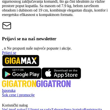
sigurnosnog zaključavanja komandi, što ga čini idealnim za vlažne
prostore poput kupatila. Sa masom od 7.9 kg, belom završnom
obradom i dubinom od 19 cm, kombinuje elegantan dizajn, komfor i
energetsku efikasnost u kompaktnom formatu.
Prijavi se na naš newsletter
, n
N
e propusti naše najveće popuste i akcije.
Prijavi se
Isporuka
Šok cene i promocije
Korisnički nalog
Već imaš nalog? Uloguj se sada
Zaboravljena lozinka
Registracija