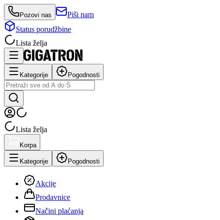
Piši nam
Pozovi nas
Status porudžbine
Lista želja
Kategorije
Pogodnosti
Lista želja
Korpa
Kategorije
Pogodnosti
Akcije
Prodavnice
Načini plaćanja