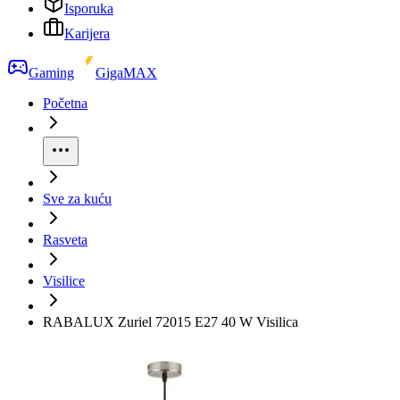
Isporuka
Karijera
Gaming
GigaMAX
Početna
Sve za kuću
Rasveta
Visilice
RABALUX Zuriel 72015 E27 40 W Visilica