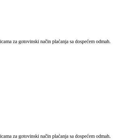
nicama za gotovinski način plaćanja sa dospećem odmah.
nicama za gotovinski način plaćanja sa dospećem odmah.