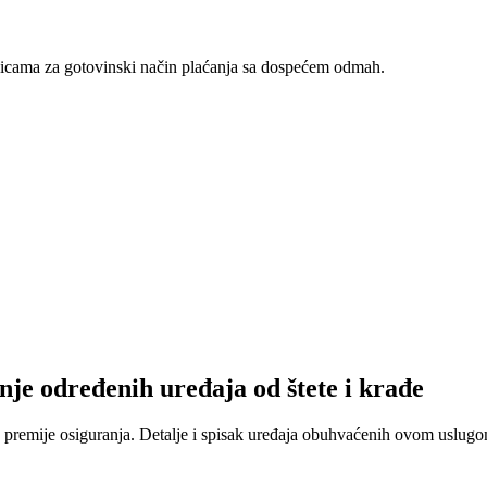
nicama za gotovinski način plaćanja sa dospećem odmah.
nje određenih uređaja od štete i krađe
 premije osiguranja. Detalje i spisak uređaja obuhvaćenih ovom uslugom