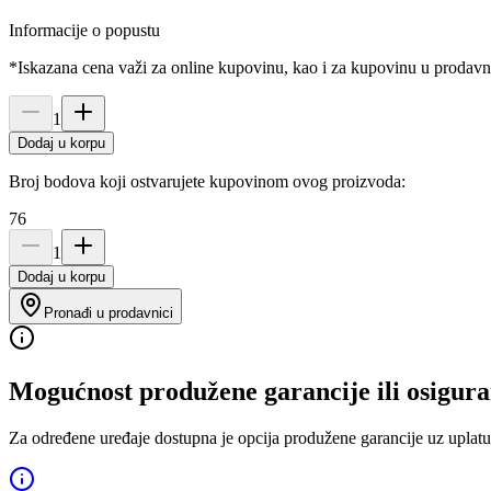
Informacije o popustu
*Iskazana cena važi za online kupovinu, kao i za kupovinu u prodav
1
Dodaj u korpu
Broj bodova koji ostvarujete kupovinom ovog proizvoda:
76
1
Dodaj u korpu
Pronađi u prodavnici
Mogućnost produžene garancije ili osigura
Za određene uređaje dostupna je opcija produžene garancije uz uplatu