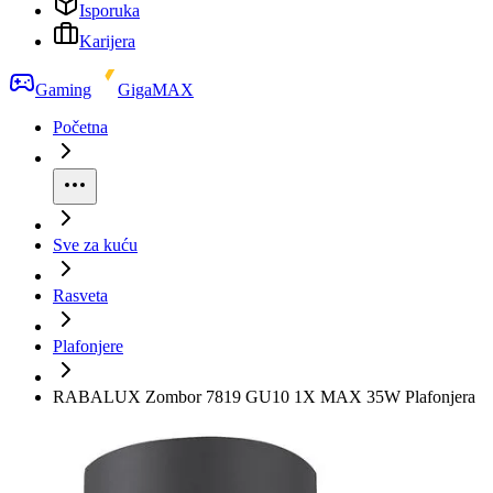
Isporuka
Karijera
Gaming
GigaMAX
Početna
Sve za kuću
Rasveta
Plafonjere
RABALUX Zombor 7819 GU10 1X MAX 35W Plafonjera