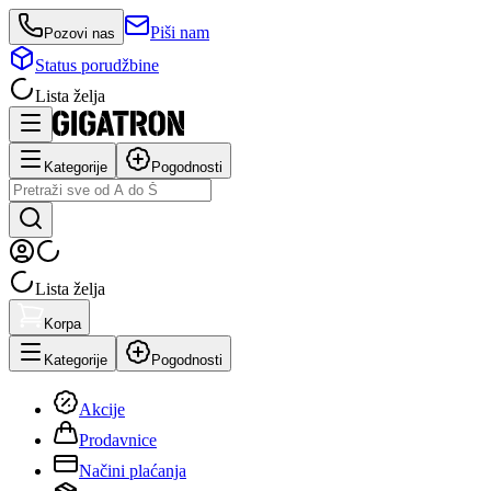
Piši nam
Pozovi nas
Status porudžbine
Lista želja
Kategorije
Pogodnosti
Lista želja
Korpa
Kategorije
Pogodnosti
Akcije
Prodavnice
Načini plaćanja