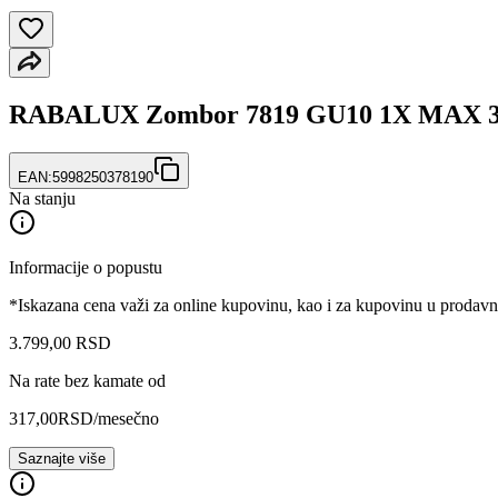
RABALUX Zombor 7819 GU10 1X MAX 35
EAN:
5998250378190
Na stanju
Informacije o popustu
*Iskazana cena važi za online kupovinu, kao i za kupovinu u prodav
3.799
,
00
RSD
Na rate bez kamate od
317,00
RSD
/mesečno
Saznajte više