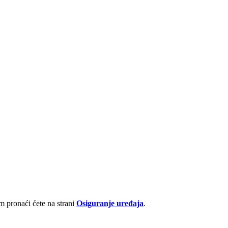
 pronaći ćete na strani
Osiguranje uređaja
.