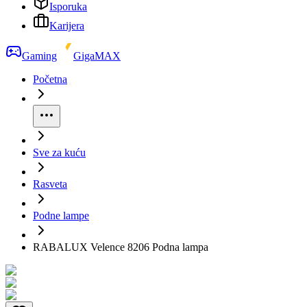
Isporuka
Karijera
Gaming
GigaMAX
Početna
Sve za kuću
Rasveta
Podne lampe
RABALUX Velence 8206 Podna lampa