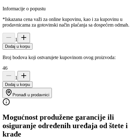
Informacije o popustu
*Iskazana cena važi za online kupovinu, kao i za kupovinu u
prodavnicama za gotovinski način plaćanja sa dospećem odmah.
1
Dodaj u korpu
Broj bodova koji ostvarujete kupovinom ovog proizvoda:
46
1
Dodaj u korpu
Pronađi u prodavnici
Mogućnost produžene garancije ili
osiguranje određenih uređaja od štete i
krađe