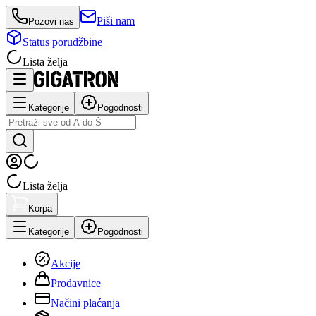
Piši nam
Pozovi nas
Status porudžbine
Lista želja
Kategorije
Pogodnosti
Lista želja
Korpa
Kategorije
Pogodnosti
Akcije
Prodavnice
Načini plaćanja