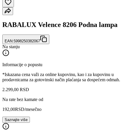
RABALUX Velence 8206 Podna lampa
EAN:
5998250382067
Na stanju
Informacije o popustu
*Iskazana cena važi za online kupovinu, kao i za kupovinu u
prodavnicama za gotovinski način plaćanja sa dospećem odmah.
2.299
,
00
RSD
Na rate bez kamate od
192,00
RSD
/mesečno
Saznajte više