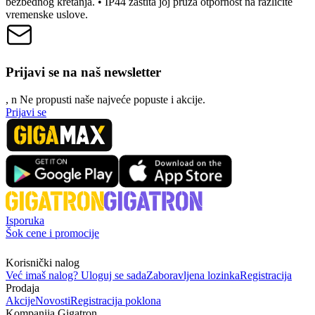
bezbednog kretanja. • IP44 zaštita joj pruža otpornost na različite
vremenske uslove.
Prijavi se na naš newsletter
, n
N
e propusti naše najveće popuste i akcije.
Prijavi se
Isporuka
Šok cene i promocije
Korisnički nalog
Već imaš nalog? Uloguj se sada
Zaboravljena lozinka
Registracija
Prodaja
Akcije
Novosti
Registracija poklona
Kompanija Gigatron