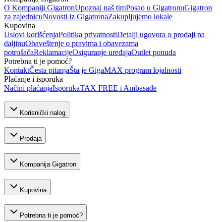
O Kompaniji Gigatron
Upoznaj naš tim
Posao u Gigatronu
Gigatron
za zajednicu
Novosti iz Gigatrona
Zakupljujemo lokale
Kupovina
Uslovi korišćenja
Politika privatnosti
Detalji ugovora o prodaji na
daljinu
Obaveštenje o pravima i obavezama
potrošača
Reklamacije
Osiguranje uređaja
Outlet ponuda
Potrebna ti je pomoć?
Kontakt
Česta pitanja
Šta je GigaMAX program lojalnosti
Plaćanje i isporuka
Načini plaćanja
Isporuka
TAX FREE i Ambasade
Korisnički nalog
Prodaja
Kompanija Gigatron
Kupovina
Potrebna ti je pomoć?