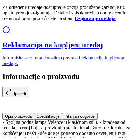
Za određene uređaje dostupna je opcija produžene garancije uz
uplatu premije osiguranja. Detalje i spisak uređaja obuhvaćenih
ovom uslugom pronaći ćete na strani
Osiguranje uređaja
.
Reklamacija na kupljeni uređaj
Informišite se o mogućnostima povrata i reklamacije kupljenog
uređaja.
Informacije o proizvodu
Uporedi
Opis proizvoda
Specifikacije
Pitanja i odgovori
• Spoljna podna lampa Velence u klasičnom stilu. • Izrađena od
metala u crnoj boji sa providnim staklenim abažurom. • Idealna za
korišćenje u bašti kuće gde je potrebno dodatno osvetljenje radi