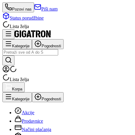
Piši nam
Pozovi nas
Status porudžbine
Lista želja
Kategorije
Pogodnosti
Lista želja
Korpa
Kategorije
Pogodnosti
Akcije
Prodavnice
Načini plaćanja