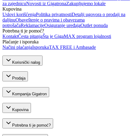
za zajednicu
Novosti iz Gigatrona
Zakupljujemo lokale
Kupovina
Uslovi korišćenja
Politika privatnosti
Detalji ugovora o prodaji na
daljinu
Obaveštenje o pravima i obavezama
potrošača
Reklamacije
Osiguranje uređaja
Outlet ponuda
Potrebna ti je pomoć?
Kontakt
Česta pitanja
Šta je GigaMAX program lojalnosti
Plaćanje i isporuka
Načini plaćanja
Isporuka
TAX FREE i Ambasade
Korisnički nalog
Prodaja
Kompanija Gigatron
Kupovina
Potrebna ti je pomoć?