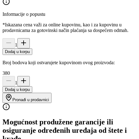
Informacije o popustu
*Iskazana cena važi za online kupovinu, kao i za kupovinu u
prodavnicama za gotovinski način plaćanja sa dospećem odmah.
1
Dodaj u korpu
Broj bodova koji ostvarujete kupovinom ovog proizvoda:
380
1
Dodaj u korpu
Pronađi u prodavnici
Mogućnost produžene garancije ili
osiguranje određenih uređaja od štete i
krađe