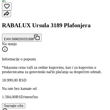
RABALUX Ursula 3189 Plafonjera
EAN:
5998250331898
Na stanju
Informacije o popustu
*Iskazana cena važi za online kupovinu, kao i za kupovinu u
prodavnicama za gotovinski način plaćanja sa dospećem odmah.
18.999
,
00
RSD
Na rate bez kamate od
1.584,00
RSD
/mesečno
Saznajte više