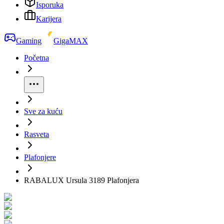
Isporuka
Karijera
Gaming
GigaMAX
Početna
Sve za kuću
Rasveta
Plafonjere
RABALUX Ursula 3189 Plafonjera