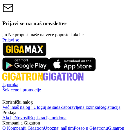
Prijavi se na naš newsletter
, n
N
e propusti naše najveće popuste i akcije.
Prijavi se
Isporuka
Šok cene i promocije
Korisnički nalog
Već imaš nalog? Uloguj se sada
Zaboravljena lozinka
Registracija
Prodaja
Akcije
Novosti
Registracija poklona
Kompanija Gigatron
O Kompaniji Gigatron
Upoznaj naš tim
Posao u Gigatronu
Gigatron