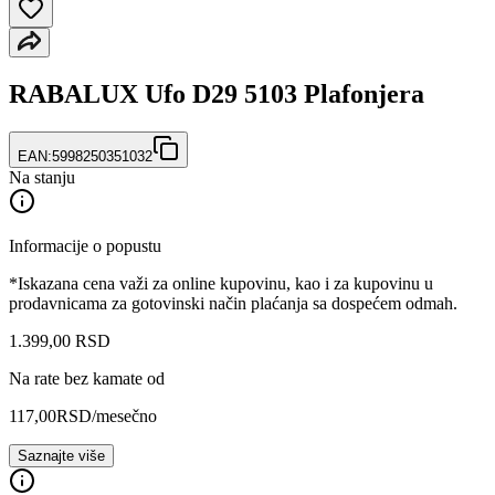
RABALUX Ufo D29 5103 Plafonjera
EAN:
5998250351032
Na stanju
Informacije o popustu
*Iskazana cena važi za online kupovinu, kao i za kupovinu u
prodavnicama za gotovinski način plaćanja sa dospećem odmah.
1.399
,
00
RSD
Na rate bez kamate od
117,00
RSD
/mesečno
Saznajte više