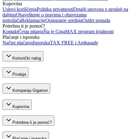
Kupovina
Uslovi korišćenja
Politika privatnosti
Detalji ugovora o prodaji na
daljinu
Obaveštenje o pravima i obavezama
potrošača
Reklamacije
Osiguranje uređaja
Outlet ponuda
Potrebna ti je pomoć?
Kontakt
Česta pitanja
Šta je GigaMAX program lojalnosti
Plaćanje i isporuka
Načini plaćanja
Isporuka
TAX FREE i Ambasade
Korisnički nalog
Prodaja
Kompanija Gigatron
Kupovina
Potrebna ti je pomoć?
Plaćanje i isporuka