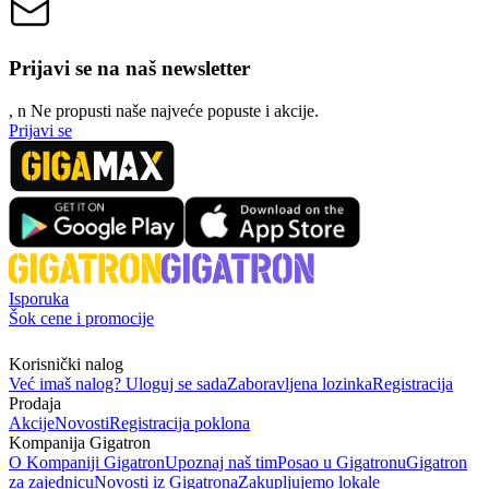
Prijavi se na naš newsletter
, n
N
e propusti naše najveće popuste i akcije.
Prijavi se
Isporuka
Šok cene i promocije
Korisnički nalog
Već imaš nalog? Uloguj se sada
Zaboravljena lozinka
Registracija
Prodaja
Akcije
Novosti
Registracija poklona
Kompanija Gigatron
O Kompaniji Gigatron
Upoznaj naš tim
Posao u Gigatronu
Gigatron
za zajednicu
Novosti iz Gigatrona
Zakupljujemo lokale