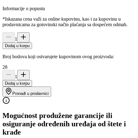
Informacije o popustu
*Iskazana cena važi za online kupovinu, kao i za kupovinu u
prodavnicama za gotovinski način plaćanja sa dospećem odmah.
1
Dodaj u korpu
Broj bodova koji ostvarujete kupovinom ovog proizvoda:
28
1
Dodaj u korpu
Pronađi u prodavnici
Mogućnost produžene garancije ili
osiguranje određenih uređaja od štete i
krađe