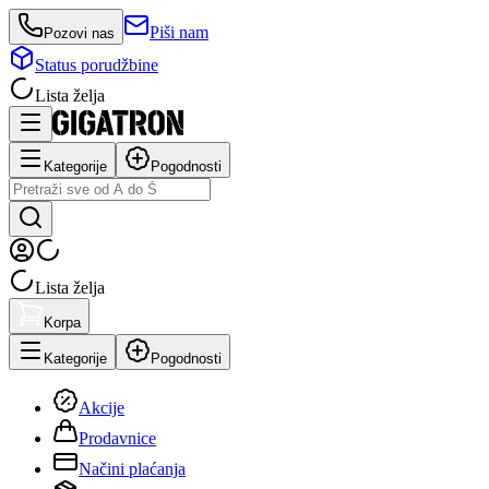
Piši nam
Pozovi nas
Status porudžbine
Lista želja
Kategorije
Pogodnosti
Lista želja
Korpa
Kategorije
Pogodnosti
Akcije
Prodavnice
Načini plaćanja