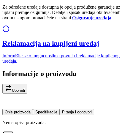
Za određene uređaje dostupna je opcija produžene garancije uz
uplatu premije osiguranja. Detalje i spisak uređaja obuhvaćenih
ovom uslugom pronaći ćete na strani
Osiguranje uređaja
.
Reklamacija na kupljeni uređaj
Informišite se o mogućnostima povrata i reklamacije kupljenog
uređaja.
Informacije o proizvodu
Uporedi
Opis proizvoda
Specifikacije
Pitanja i odgovori
Nema opisa proizvoda.