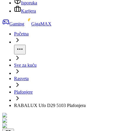
Isporuka
Karijera
Gaming
GigaMAX
Početna
Sve za kuću
Rasveta
Plafonjere
RABALUX Ufo D29 5103 Plafonjera