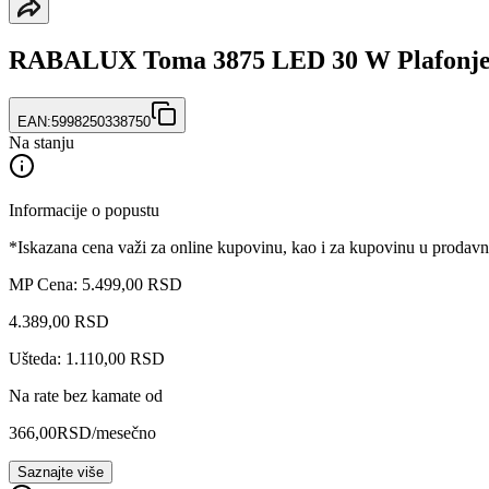
RABALUX Toma 3875 LED 30 W Plafonje
EAN:
5998250338750
Na stanju
Informacije o popustu
*Iskazana cena važi za online kupovinu, kao i za kupovinu u prodav
MP Cena: 5.499,00 RSD
4.389
,
00
RSD
Ušteda: 1.110,00 RSD
Na rate bez kamate od
366,00
RSD
/mesečno
Saznajte više