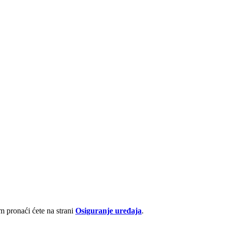
 pronaći ćete na strani
Osiguranje uređaja
.