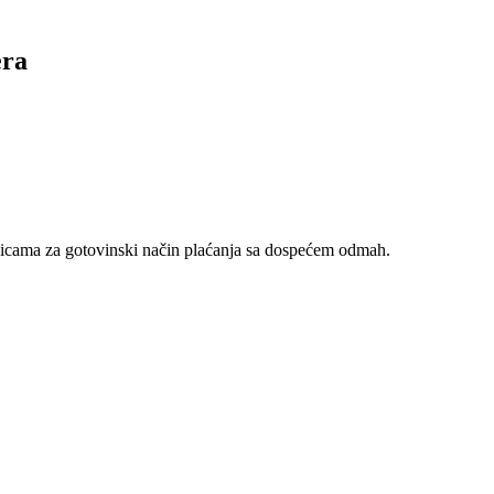
ra
nicama za gotovinski način plaćanja sa dospećem odmah.