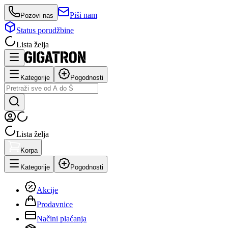
Piši nam
Pozovi nas
Status porudžbine
Lista želja
Kategorije
Pogodnosti
Lista želja
Korpa
Kategorije
Pogodnosti
Akcije
Prodavnice
Načini plaćanja