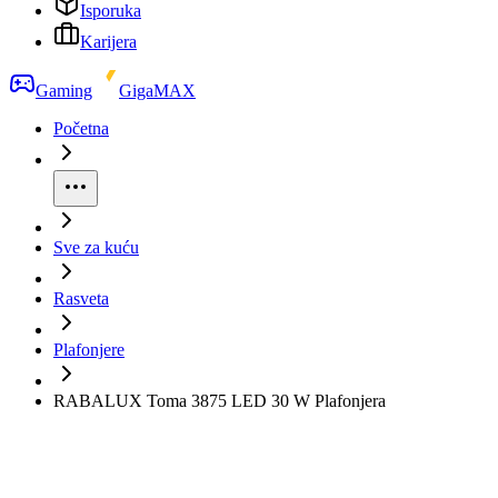
Isporuka
Karijera
Gaming
GigaMAX
Početna
Sve za kuću
Rasveta
Plafonjere
RABALUX Toma 3875 LED 30 W Plafonjera