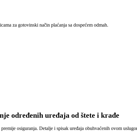
nicama za gotovinski način plaćanja sa dospećem odmah.
nje određenih uređaja od štete i krađe
 premije osiguranja. Detalje i spisak uređaja obuhvaćenih ovom uslugom