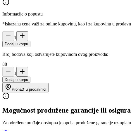
Informacije o popustu
*Iskazana cena važi za online kupovinu, kao i za kupovinu u prodav
1
Dodaj u korpu
Broj bodova koji ostvarujete kupovinom ovog proizvoda:
88
1
Dodaj u korpu
Pronađi u prodavnici
Mogućnost produžene garancije ili osigura
Za određene uređaje dostupna je opcija produžene garancije uz uplatu