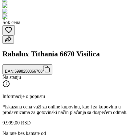
Šok cena
Rabalux Tithania 6670 Visilica
EAN:
5998250366708
Na stanju
Informacije o popustu
*Iskazana cena važi za online kupovinu, kao i za kupovinu u
prodavnicama za gotovinski način plaćanja sa dospećem odmah.
9.999
,
00
RSD
Na rate bez kamate od