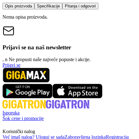
Opis proizvoda
Specifikacije
Pitanja i odgovori
Nema opisa proizvoda.
Prijavi se na naš newsletter
, n
N
e propusti naše najveće popuste i akcije.
Prijavi se
Isporuka
Šok cene i promocije
Korisnički nalog
Već imaš nalog? Uloguj se sada
Zaboravljena lozinka
Registracija