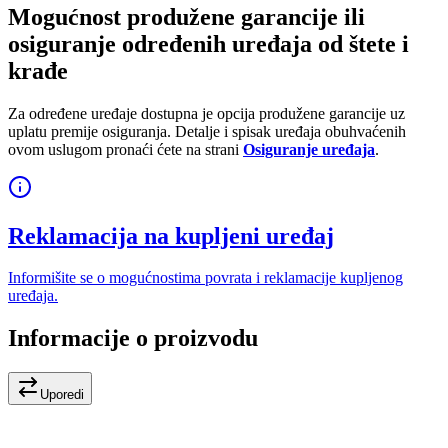
Mogućnost produžene garancije ili
osiguranje određenih uređaja od štete i
krađe
Za određene uređaje dostupna je opcija produžene garancije uz
uplatu premije osiguranja. Detalje i spisak uređaja obuhvaćenih
ovom uslugom pronaći ćete na strani
Osiguranje uređaja
.
Reklamacija na kupljeni uređaj
Informišite se o mogućnostima povrata i reklamacije kupljenog
uređaja.
Informacije o proizvodu
Uporedi