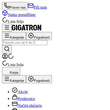
Piši nam
Pozovi nas
Status porudžbine
Lista želja
Kategorije
Pogodnosti
Lista želja
Korpa
Kategorije
Pogodnosti
Akcije
Prodavnice
Načini plaćanja