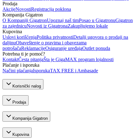
Prodaja
Akcije
Novosti
Registracija poklona
Kompanija Gigatron
O Kompaniji Gigatron
Upoznaj naš tim
Posao u Gigatronu
Gigatron
za zajednicu
Novosti iz Gigatrona
Zakupljujemo lokale
Kupovina
Uslovi korišćenja
Politika privatnosti
Detalji ugovora o prodaji na
daljinu
Obaveštenje o pravima i obavezama
potrošača
Reklamacije
Osiguranje uređaja
Outlet ponuda
Potrebna ti je pomoć?
Kontakt
Česta pitanja
Šta je GigaMAX program lojalnosti
Plaćanje i isporuka
Načini plaćanja
Isporuka
TAX FREE i Ambasade
Korisnički nalog
Prodaja
Kompanija Gigatron
Kupovina