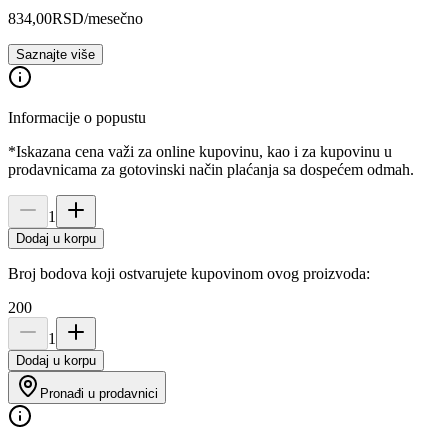
834,00
RSD
/mesečno
Saznajte više
Informacije o popustu
*Iskazana cena važi za online kupovinu, kao i za kupovinu u
prodavnicama za gotovinski način plaćanja sa dospećem odmah.
1
Dodaj u korpu
Broj bodova koji ostvarujete kupovinom ovog proizvoda:
200
1
Dodaj u korpu
Pronađi u prodavnici