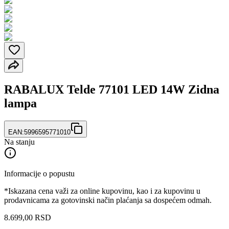
RABALUX Telde 77101 LED 14W Zidna
lampa
EAN:
5996595771010
Na stanju
Informacije o popustu
*Iskazana cena važi za online kupovinu, kao i za kupovinu u
prodavnicama za gotovinski način plaćanja sa dospećem odmah.
8.699
,
00
RSD