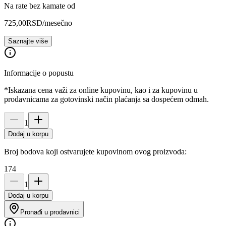
Na rate bez kamate od
725,00
RSD
/mesečno
Saznajte više
Informacije o popustu
*Iskazana cena važi za online kupovinu, kao i za kupovinu u
prodavnicama za gotovinski način plaćanja sa dospećem odmah.
1
Dodaj u korpu
Broj bodova koji ostvarujete kupovinom ovog proizvoda:
174
1
Dodaj u korpu
Pronađi u prodavnici