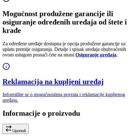
Mogućnost produžene garancije ili
osiguranje određenih uređaja od štete i
krađe
Za određene uređaje dostupna je opcija produžene garancije uz
uplatu premije osiguranja. Detalje i spisak uređaja obuhvaćenih
ovom uslugom pronaći ćete na strani
Osiguranje uređaja
.
Reklamacija na kupljeni uređaj
Informišite se o mogućnostima povrata i reklamacije kupljenog
uređaja.
Informacije o proizvodu
Uporedi