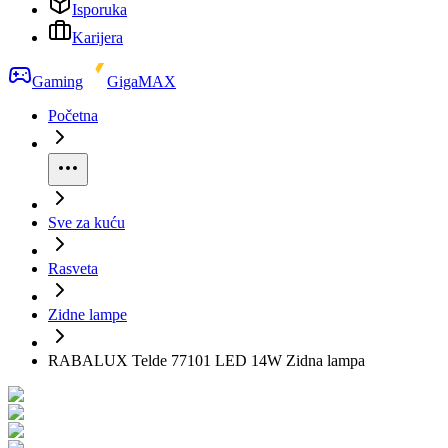
Isporuka
Karijera
Gaming
GigaMAX
Početna
Sve za kuću
Rasveta
Zidne lampe
RABALUX Telde 77101 LED 14W Zidna lampa