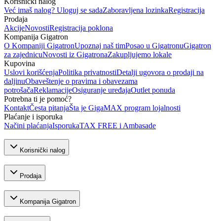
Korisnički nalog
Već imaš nalog? Uloguj se sada
Zaboravljena lozinka
Registracija
Prodaja
Akcije
Novosti
Registracija poklona
Kompanija Gigatron
O Kompaniji Gigatron
Upoznaj naš tim
Posao u Gigatronu
Gigatron
za zajednicu
Novosti iz Gigatrona
Zakupljujemo lokale
Kupovina
Uslovi korišćenja
Politika privatnosti
Detalji ugovora o prodaji na
daljinu
Obaveštenje o pravima i obavezama
potrošača
Reklamacije
Osiguranje uređaja
Outlet ponuda
Potrebna ti je pomoć?
Kontakt
Česta pitanja
Šta je GigaMAX program lojalnosti
Plaćanje i isporuka
Načini plaćanja
Isporuka
TAX FREE i Ambasade
Korisnički nalog
Prodaja
Kompanija Gigatron