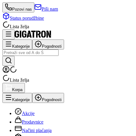
Piši nam
Pozovi nas
Status porudžbine
Lista želja
Kategorije
Pogodnosti
Lista želja
Korpa
Kategorije
Pogodnosti
Akcije
Prodavnice
Načini plaćanja