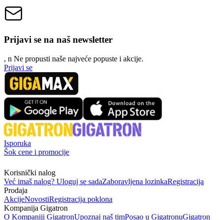
Prijavi se na naš newsletter
, n
N
e propusti naše najveće popuste i akcije.
Prijavi se
Isporuka
Šok cene i promocije
Korisnički nalog
Već imaš nalog? Uloguj se sada
Zaboravljena lozinka
Registracija
Prodaja
Akcije
Novosti
Registracija poklona
Kompanija Gigatron
O Kompaniji Gigatron
Upoznaj naš tim
Posao u Gigatronu
Gigatron