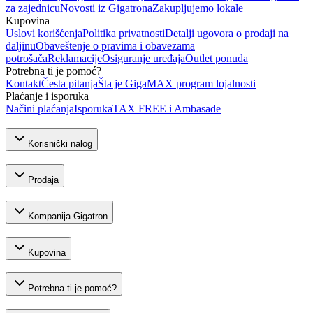
za zajednicu
Novosti iz Gigatrona
Zakupljujemo lokale
Kupovina
Uslovi korišćenja
Politika privatnosti
Detalji ugovora o prodaji na
daljinu
Obaveštenje o pravima i obavezama
potrošača
Reklamacije
Osiguranje uređaja
Outlet ponuda
Potrebna ti je pomoć?
Kontakt
Česta pitanja
Šta je GigaMAX program lojalnosti
Plaćanje i isporuka
Načini plaćanja
Isporuka
TAX FREE i Ambasade
Korisnički nalog
Prodaja
Kompanija Gigatron
Kupovina
Potrebna ti je pomoć?