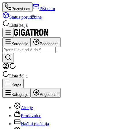
Piši nam
Pozovi nas
Status porudžbine
Lista želja
Kategorije
Pogodnosti
Lista želja
Korpa
Kategorije
Pogodnosti
Akcije
Prodavnice
Načini plaćanja