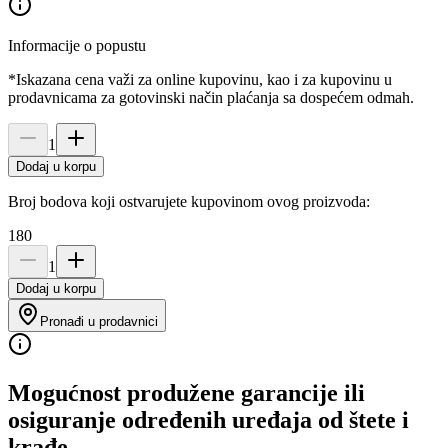
Informacije o popustu
*Iskazana cena važi za online kupovinu, kao i za kupovinu u
prodavnicama za gotovinski način plaćanja sa dospećem odmah.
1
Dodaj u korpu
Broj bodova koji ostvarujete kupovinom ovog proizvoda:
180
1
Dodaj u korpu
Pronađi u prodavnici
Mogućnost produžene garancije ili
osiguranje određenih uređaja od štete i
krađe