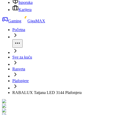
Isporuka
Karijera
Gaming
GigaMAX
Početna
Sve za kuću
Rasveta
Plafonjere
RABALUX Tatjana LED 3144 Plafonjera