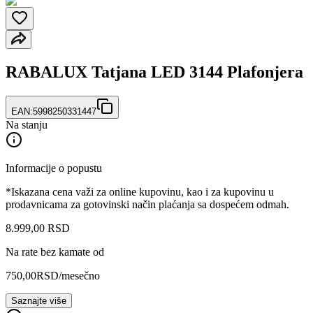
RABALUX Tatjana LED 3144 Plafonjera
EAN:
5998250331447
Na stanju
Informacije o popustu
*Iskazana cena važi za online kupovinu, kao i za kupovinu u
prodavnicama za gotovinski način plaćanja sa dospećem odmah.
8.999
,
00
RSD
Na rate bez kamate od
750,00
RSD
/mesečno
Saznajte više