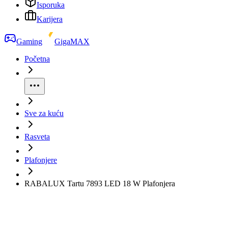
Isporuka
Karijera
Gaming
GigaMAX
Početna
Sve za kuću
Rasveta
Plafonjere
RABALUX Tartu 7893 LED 18 W Plafonjera