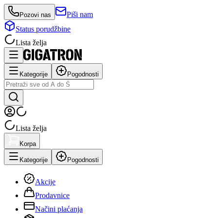
Piši nam
Pozovi nas
Status porudžbine
Lista želja
Kategorije
Pogodnosti
Lista želja
Korpa
Kategorije
Pogodnosti
Akcije
Prodavnice
Načini plaćanja