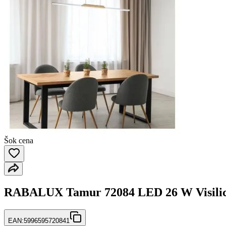
Šok cena
RABALUX Tamur 72084 LED 26 W Visili
EAN:
5996595720841