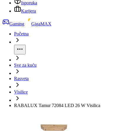
Isporuka
Karijera
Gaming
GigaMAX
Početna
Sve za kuću
Rasveta
Visilice
RABALUX Tamur 72084 LED 26 W Visilica