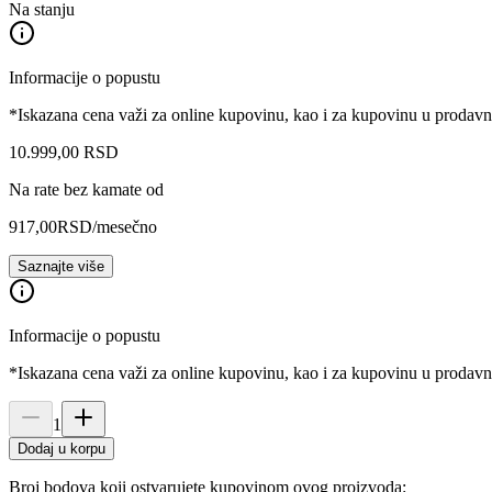
Na stanju
Informacije o popustu
*Iskazana cena važi za online kupovinu, kao i za kupovinu u prodav
10.999
,
00
RSD
Na rate bez kamate od
917,00
RSD
/mesečno
Saznajte više
Informacije o popustu
*Iskazana cena važi za online kupovinu, kao i za kupovinu u prodav
1
Dodaj u korpu
Broj bodova koji ostvarujete kupovinom ovog proizvoda: