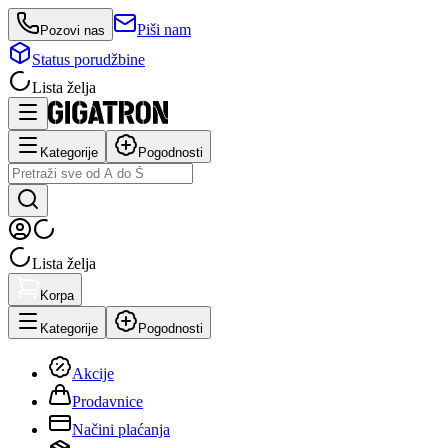
Piši nam
Pozovi nas
Status porudžbine
Lista želja
Kategorije
Pogodnosti
Lista želja
Korpa
Kategorije
Pogodnosti
Akcije
Prodavnice
Načini plaćanja