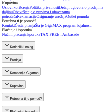
Kupovina
Uslovi korišćenja
Politika privatnosti
Detalji ugovora o prodaji na
daljinu
Obaveštenje o pravima i obavezama
potrošača
Reklamacije
Osiguranje uređaja
Outlet ponuda
Potrebna ti je pomoć?
Kontakt
Česta pitanja
Šta je GigaMAX program lojalnosti
Plaćanje i isporuka
Načini plaćanja
Isporuka
TAX FREE i Ambasade
Korisnički nalog
Prodaja
Kompanija Gigatron
Kupovina
Potrebna ti je pomoć?
Plaćanje i isporuka