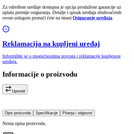
Za određene uređaje dostupna je opcija produžene garancije uz
uplatu premije osiguranja. Detalje i spisak uređaja obuhvaćenih
ovom uslugom pronaći ćete na strani
Osiguranje uređaja
.
Reklamacija na kupljeni uređaj
Informišite se o mogućnostima povrata i reklamacije kupljenog
uređaja.
Informacije o proizvodu
Uporedi
Opis proizvoda
Specifikacije
Pitanja i odgovori
Nema opisa proizvoda.