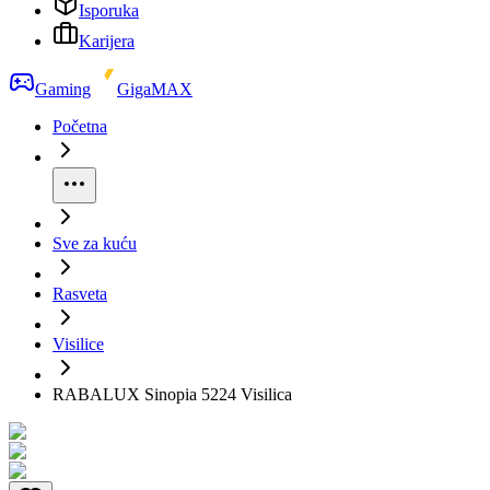
Isporuka
Karijera
Gaming
GigaMAX
Početna
Sve za kuću
Rasveta
Visilice
RABALUX Sinopia 5224 Visilica