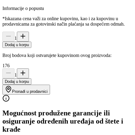
Informacije o popustu
*Iskazana cena važi za online kupovinu, kao i za kupovinu u
prodavnicama za gotovinski način plaćanja sa dospećem odmah.
1
Dodaj u korpu
Broj bodova koji ostvarujete kupovinom ovog proizvoda:
176
1
Dodaj u korpu
Pronađi u prodavnici
Mogućnost produžene garancije ili
osiguranje određenih uređaja od štete i
krađe