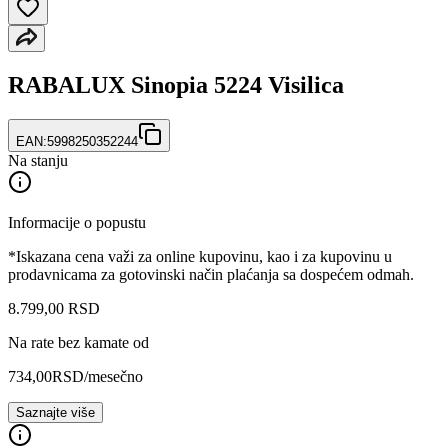
RABALUX Sinopia 5224 Visilica
EAN:
5998250352244
Na stanju
Informacije o popustu
*Iskazana cena važi za online kupovinu, kao i za kupovinu u
prodavnicama za gotovinski način plaćanja sa dospećem odmah.
8.799
,
00
RSD
Na rate bez kamate od
734,00
RSD
/mesečno
Saznajte više