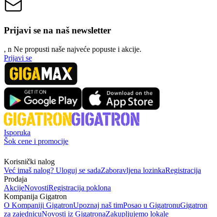
Prijavi se na naš newsletter
, n
N
e propusti naše najveće popuste i akcije.
Prijavi se
Isporuka
Šok cene i promocije
Korisnički nalog
Već imaš nalog? Uloguj se sada
Zaboravljena lozinka
Registracija
Prodaja
Akcije
Novosti
Registracija poklona
Kompanija Gigatron
O Kompaniji Gigatron
Upoznaj naš tim
Posao u Gigatronu
Gigatron
za zajednicu
Novosti iz Gigatrona
Zakupljujemo lokale