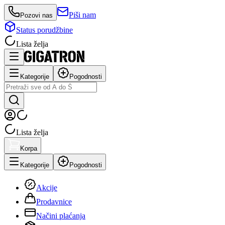
Piši nam
Pozovi nas
Status porudžbine
Lista želja
Kategorije
Pogodnosti
Lista želja
Korpa
Kategorije
Pogodnosti
Akcije
Prodavnice
Načini plaćanja