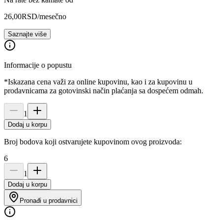
26,00
RSD
/mesečno
Saznajte više
Informacije o popustu
*Iskazana cena važi za online kupovinu, kao i za kupovinu u
prodavnicama za gotovinski način plaćanja sa dospećem odmah.
1
Dodaj u korpu
Broj bodova koji ostvarujete kupovinom ovog proizvoda:
6
1
Dodaj u korpu
Pronađi u prodavnici