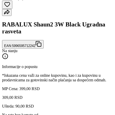
RABALUX Shaun2 3W Black Ugradna
rasveta
EAN:
5996595712242
Na stanju
Informacije o popustu
*Iskazana cena važi za online kupovinu, kao i za kupovinu u
prodavnicama za gotovinski način plaćanja sa dospećem odmah.
MP Cena: 399,00 RSD
309
,
00
RSD
Ušteda: 90,00 RSD
Na rate bez kamate od