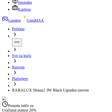
Isporuka
Karijera
Gaming
GigaMAX
Početna
Sve za kuću
Rasveta
Plafonjere
RABALUX Shaun2 3W Black Ugradna rasveta
Ponuda ističe za
Uračunat popust 20%