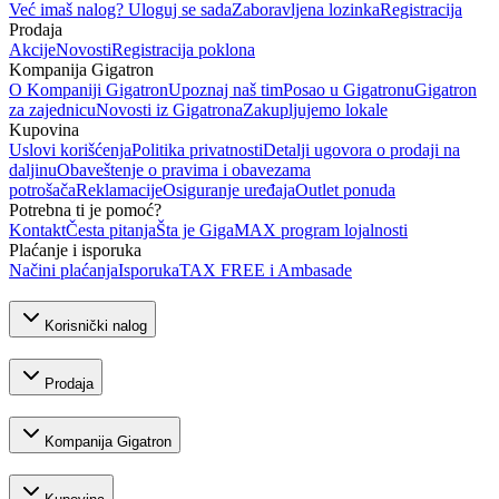
Već imaš nalog? Uloguj se sada
Zaboravljena lozinka
Registracija
Prodaja
Akcije
Novosti
Registracija poklona
Kompanija Gigatron
O Kompaniji Gigatron
Upoznaj naš tim
Posao u Gigatronu
Gigatron
za zajednicu
Novosti iz Gigatrona
Zakupljujemo lokale
Kupovina
Uslovi korišćenja
Politika privatnosti
Detalji ugovora o prodaji na
daljinu
Obaveštenje o pravima i obavezama
potrošača
Reklamacije
Osiguranje uređaja
Outlet ponuda
Potrebna ti je pomoć?
Kontakt
Česta pitanja
Šta je GigaMAX program lojalnosti
Plaćanje i isporuka
Načini plaćanja
Isporuka
TAX FREE i Ambasade
Korisnički nalog
Prodaja
Kompanija Gigatron