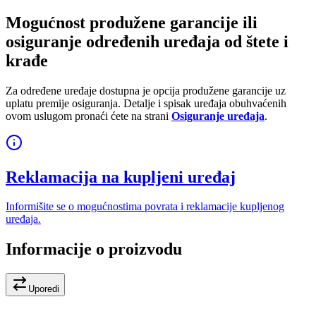
Mogućnost produžene garancije ili
osiguranje određenih uređaja od štete i
krađe
Za određene uređaje dostupna je opcija produžene garancije uz
uplatu premije osiguranja. Detalje i spisak uređaja obuhvaćenih
ovom uslugom pronaći ćete na strani
Osiguranje uređaja
.
Reklamacija na kupljeni uređaj
Informišite se o mogućnostima povrata i reklamacije kupljenog
uređaja.
Informacije o proizvodu
Uporedi