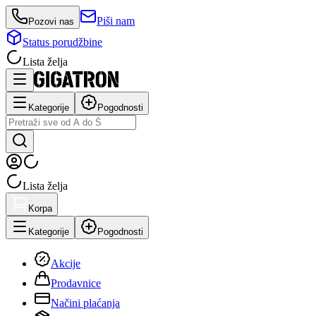
Piši nam
Pozovi nas
Status porudžbine
Lista želja
Kategorije
Pogodnosti
Lista želja
Korpa
Kategorije
Pogodnosti
Akcije
Prodavnice
Načini plaćanja