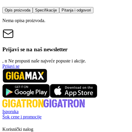
Opis proizvoda
Specifikacije
Pitanja i odgovori
Nema opisa proizvoda.
Prijavi se na naš newsletter
, n
N
e propusti naše najveće popuste i akcije.
Prijavi se
Isporuka
Šok cene i promocije
Korisnički nalog